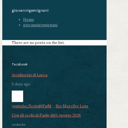
giovannigemignani
Home
giovannigemignani
There are no posts on the list.
Facebook
Arcidiocesi di Lucca
5 days ago
youtu.be/5cAwjj0FujM
...
See More
See Less
Con gli occhi di Paolo del 1 Agosto 2026
youtu.be