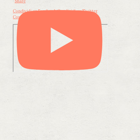
·
Share
Condividi su Facebook
Condividi su Twitter
Condividi su LinkedIn
Condividi via email