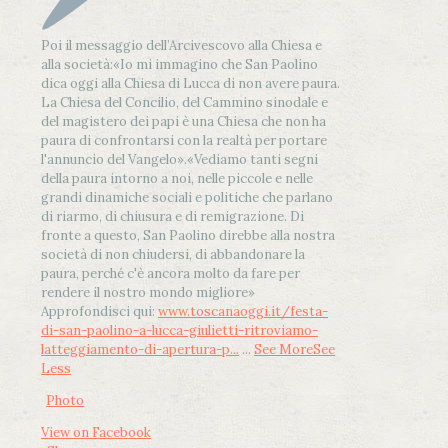
Poi il messaggio dell’Arcivescovo alla Chiesa e
alla società:
«Io mi immagino che San Paolino
dica oggi alla Chiesa di Lucca di non avere paura.
La Chiesa del Concilio, del Cammino sinodale e
del magistero dei papi è una Chiesa che non ha
paura di confrontarsi con la realtà per portare
l'annuncio del Vangelo»
.
«Vediamo tanti segni
della paura intorno a noi, nelle piccole e nelle
grandi dinamiche sociali e politiche che parlano
di riarmo, di chiusura e di remigrazione. Di
fronte a questo, San Paolino direbbe alla nostra
società di non chiudersi, di abbandonare la
paura, perché c'è ancora molto da fare per
rendere il nostro mondo migliore»
Approfondisci qui:
www.toscanaoggi.it/festa-
di-san-paolino-a-lucca-giulietti-ritroviamo-
latteggiamento-di-apertura-p...
...
See More
See
Less
Photo
View on Facebook