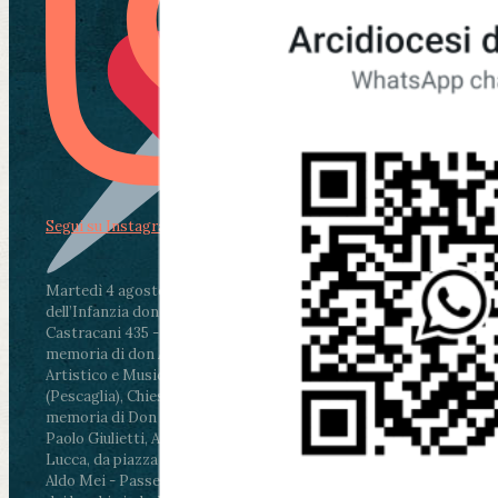
Segui su Instagram
Martedì 4 agosto2026
ore 11:30 - Lucca, Scuola
dell’Infanzia don Aldo Mei - Viale Castruccio
Castracani 435 - Inaugurazione murales in
memoria di don Aldo Mei curato dal Liceo
Artistico e Musicale “Passaglia”
.
ore 18 - Fiano
(Pescaglia), Chiesa parrocchiale - Messa in
memoria di Don Aldo Mei celebrata da mons.
Paolo Giulietti, Arcivescovo di Lucca
.
ore 20.30 -
Lucca, da piazza San Michele al Cippo di don
Aldo Mei - Passeggiata della Memoria in alcuni