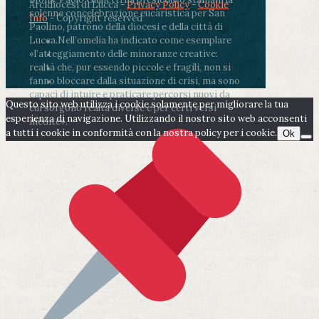
Arcidiocesi di Lucca -
Privacy Policy
-
Cookie
solenne concelebrazione eucaristica per San
Info
- Copyright reserved
Paolino, patrono della diocesi e della città di
Lucca.
Nell’omelia ha indicato come esemplare
«l’atteggiamento delle minoranze creative:
realtà che, pur essendo piccole e fragili, non si
fanno bloccare dalla situazione di crisi, ma sono
capaci di intuire e praticare percorsi nuovi da
Questo sito web utilizza i cookie solamente per migliorare la tua
cui sorgono realtà diverse e per certi versi
esperienza di navigazione. Utilizzando il nostro sito web acconsenti
inedite».
a tutti i cookie in conformità con la nostra policy per i cookie.
Ok