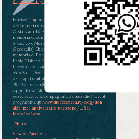
Segui su Instagram
Martedì 4 agosto2026
ore 11:30 - Lucca, Scuola
dell’Infanzia don Aldo Mei - Viale Castruccio
Castracani 435 - Inaugurazione murales in
memoria di don Aldo Mei curato dal Liceo
Artistico e Musicale “Passaglia”
.
ore 18 - Fiano
(Pescaglia), Chiesa parrocchiale - Messa in
memoria di Don Aldo Mei celebrata da mons.
Paolo Giulietti, Arcivescovo di Lucca
.
ore 20.30 -
Lucca, da piazza San Michele al Cippo di don
Aldo Mei - Passeggiata della Memoria in alcuni
dei luoghi simbolo della città. Ritrovo alle ore
20.30 in piazza San Michele con conclusione al
cippo di don Aldo Mei (Porta Elisa). Durante le
soste, letture accompagnate da musiche
Tutto il
programma qui:
www.diocesilucca.it/blog/don-
aldo-mei-anniversario-uccisione/
...
See
More
See Less
Photo
View on Facebook