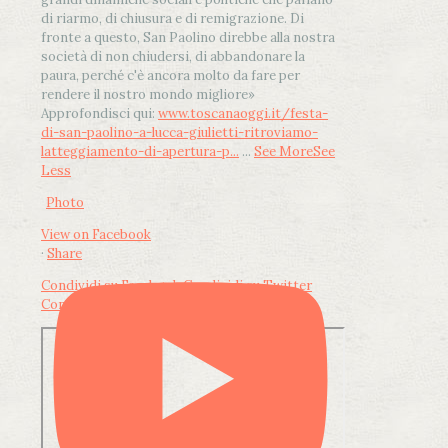
di riarmo, di chiusura e di remigrazione. Di
fronte a questo, San Paolino direbbe alla nostra
società di non chiudersi, di abbandonare la
paura, perché c'è ancora molto da fare per
rendere il nostro mondo migliore»
Approfondisci qui:
www.toscanaoggi.it/festa-
di-san-paolino-a-lucca-giulietti-ritroviamo-
latteggiamento-di-apertura-p...
...
See More
See
Less
Photo
View on Facebook
·
Share
Condividi su Facebook
Condividi su Twitter
Condividi su LinkedIn
Condividi via email