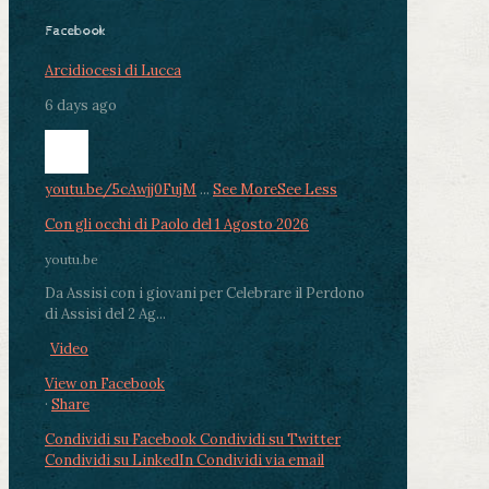
Facebook
Arcidiocesi di Lucca
6 days ago
youtu.be/5cAwjj0FujM
...
See More
See Less
Con gli occhi di Paolo del 1 Agosto 2026
youtu.be
Da Assisi con i giovani per Celebrare il Perdono
di Assisi del 2 Ag...
Video
View on Facebook
·
Share
Condividi su Facebook
Condividi su Twitter
Condividi su LinkedIn
Condividi via email