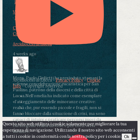
Photo
View on Facebook
·
Share
Condividi su Facebook
Condividi su Twitter
Condividi su LinkedIn
Condividi via email
Arcidiocesi di Lucca
4 weeks ago
Mons. Paolo Giulietti ha presieduto stamani la
Arcidiocesi di Lucca -
Privacy Policy
-
Cookie
solenne concelebrazione eucaristica per San
Info
- Copyright reserved
Paolino, patrono della diocesi e della città di
Lucca.
Nell’omelia ha indicato come esemplare
«l’atteggiamento delle minoranze creative:
realtà che, pur essendo piccole e fragili, non si
fanno bloccare dalla situazione di crisi, ma sono
capaci di intuire e praticare percorsi nuovi da
Questo sito web utilizza i cookie solamente per migliorare la tua
cui sorgono realtà diverse e per certi versi
esperienza di navigazione. Utilizzando il nostro sito web acconsenti
inedite».
a tutti i cookie in conformità con la nostra policy per i cookie.
Ok