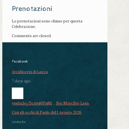
Prenotazioni
Le prenotazioni sono chiuse per questa
Celebrazione.
Comments are closed.
Facebook
Arcidiocesi di Lucca
7 days ago
youtu.be/5cAwjj0FujM
...
See More
See Less
Con gli occhi di Paolo del 1 Agosto 2026
youtu.be