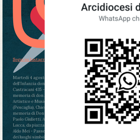
Segui su Instagram
Martedì 4 agosto2026
ore 11:30 - Lucca, Scuola
dell’Infanzia don Aldo Mei - Viale Castruccio
Castracani 435 - Inaugurazione murales in
memoria di don Aldo Mei curato dal Liceo
Artistico e Musicale “Passaglia”
.
ore 18 - Fiano
(Pescaglia), Chiesa parrocchiale - Messa in
memoria di Don Aldo Mei celebrata da mons.
Paolo Giulietti, Arcivescovo di Lucca
.
ore 20.30 -
Lucca, da piazza San Michele al Cippo di don
Aldo Mei - Passeggiata della Memoria in alcuni
dei luoghi simbolo della città. Ritrovo alle ore