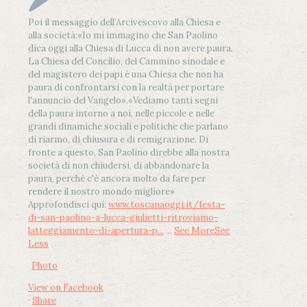
Poi il messaggio dell’Arcivescovo alla Chiesa e
alla società:
«Io mi immagino che San Paolino
dica oggi alla Chiesa di Lucca di non avere paura.
La Chiesa del Concilio, del Cammino sinodale e
del magistero dei papi è una Chiesa che non ha
paura di confrontarsi con la realtà per portare
l'annuncio del Vangelo»
.
«Vediamo tanti segni
della paura intorno a noi, nelle piccole e nelle
grandi dinamiche sociali e politiche che parlano
di riarmo, di chiusura e di remigrazione. Di
fronte a questo, San Paolino direbbe alla nostra
società di non chiudersi, di abbandonare la
paura, perché c'è ancora molto da fare per
rendere il nostro mondo migliore»
Approfondisci qui:
www.toscanaoggi.it/festa-
di-san-paolino-a-lucca-giulietti-ritroviamo-
latteggiamento-di-apertura-p...
...
See More
See
Less
Photo
View on Facebook
·
Share