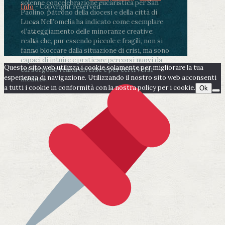
solenne concelebrazione eucaristica per San
Info
- Copyright reserved
Paolino, patrono della diocesi e della città di
Lucca.
Nell’omelia ha indicato come esemplare
«l’atteggiamento delle minoranze creative:
realtà che, pur essendo piccole e fragili, non si
fanno bloccare dalla situazione di crisi, ma sono
capaci di intuire e praticare percorsi nuovi da
Questo sito web utilizza i cookie solamente per migliorare la tua
cui sorgono realtà diverse e per certi versi
esperienza di navigazione. Utilizzando il nostro sito web acconsenti
inedite».
a tutti i cookie in conformità con la nostra policy per i cookie.
Ok