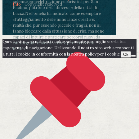
solenne concelebrazione eucaristica per San
Info
- Copyright reserved
Paolino, patrono della diocesi e della città di
Lucca.
Nell’omelia ha indicato come esemplare
«l’atteggiamento delle minoranze creative:
realtà che, pur essendo piccole e fragili, non si
fanno bloccare dalla situazione di crisi, ma sono
capaci di intuire e praticare percorsi nuovi da
Questo sito web utilizza i cookie solamente per migliorare la tua
cui sorgono realtà diverse e per certi versi
esperienza di navigazione. Utilizzando il nostro sito web acconsenti
inedite».
a tutti i cookie in conformità con la nostra policy per i cookie.
Ok