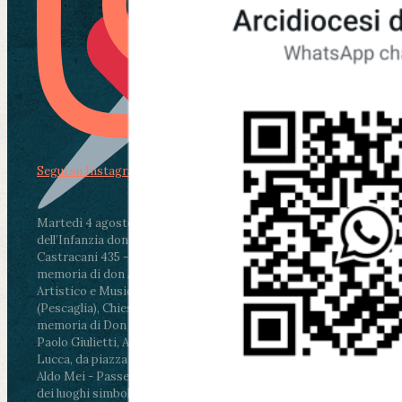
Segui su Instagram
Martedì 4 agosto2026
ore 11:30 - Lucca, Scuola
dell’Infanzia don Aldo Mei - Viale Castruccio
Castracani 435 - Inaugurazione murales in
memoria di don Aldo Mei curato dal Liceo
Artistico e Musicale “Passaglia”
.
ore 18 - Fiano
(Pescaglia), Chiesa parrocchiale - Messa in
memoria di Don Aldo Mei celebrata da mons.
Paolo Giulietti, Arcivescovo di Lucca
.
ore 20.30 -
Lucca, da piazza San Michele al Cippo di don
Aldo Mei - Passeggiata della Memoria in alcuni
dei luoghi simbolo della città. Ritrovo alle ore