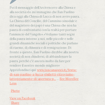
Poi il messaggio dell’Arcivescovo alla Chiesa e
alla società:
«Io mi immagino che San Paolino
dica oggi alla Chiesa di Lucca di non avere paura.
La Chiesa del Concilio, del Cammino sinodale e
del magistero dei papi è una Chiesa che non ha
paura di confrontarsi con la realtà per portare
l'annuncio del Vangelo»
.
«Vediamo tanti segni
della paura intorno a noi, nelle piccole e nelle
grandi dinamiche sociali e politiche che parlano
di riarmo, di chiusura e di remigrazione. Di
fronte a questo, San Paolino direbbe alla nostra
società di non chiudersi, di abbandonare la
paura, perché c'è ancora molto da fare per
rendere il nostro mondo migliore»
Approfondisci qui:
www.toscanaoggi.it/festa-
di-san-paolino-a-lucca-giulietti-ritroviamo-
latteggiamento-di-apertura-p...
...
See More
See
Less
Photo
View on Facebook
·
Share