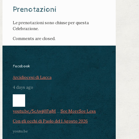
Prenotazioni
Le prenotazioni sono chiuse per questa
Celebrazione.
Comments are closed.
Facebook
Arcidiocesi di Lucca
4 days ago
youtu.be/5cAwjj0FujM
...
See More
See Less
Con gli occhi di Paolo del 1 Agosto 2026
youtu.be