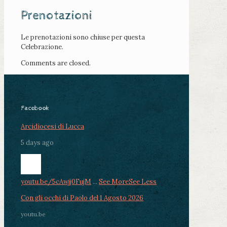
Prenotazioni
Le prenotazioni sono chiuse per questa
Celebrazione.
Comments are closed.
Facebook
Arcidiocesi di Lucca
5 days ago
youtu.be/5cAwjj0FujM
...
See More
See Less
Con gli occhi di Paolo del 1 Agosto 2026
youtu.be