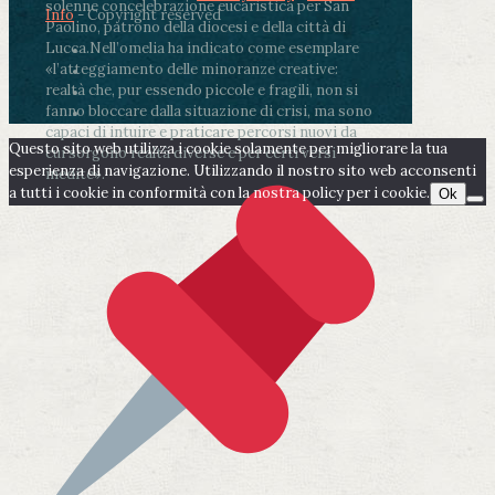
solenne concelebrazione eucaristica per San
Info
- Copyright reserved
Paolino, patrono della diocesi e della città di
Lucca.
Nell’omelia ha indicato come esemplare
«l’atteggiamento delle minoranze creative:
realtà che, pur essendo piccole e fragili, non si
fanno bloccare dalla situazione di crisi, ma sono
capaci di intuire e praticare percorsi nuovi da
Questo sito web utilizza i cookie solamente per migliorare la tua
cui sorgono realtà diverse e per certi versi
esperienza di navigazione. Utilizzando il nostro sito web acconsenti
inedite».
a tutti i cookie in conformità con la nostra policy per i cookie.
Ok