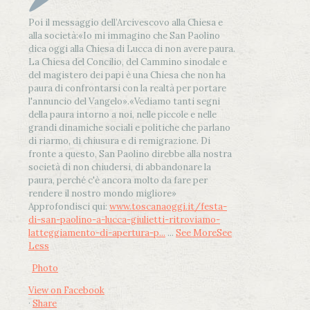
Poi il messaggio dell’Arcivescovo alla Chiesa e
alla società:
«Io mi immagino che San Paolino
dica oggi alla Chiesa di Lucca di non avere paura.
La Chiesa del Concilio, del Cammino sinodale e
del magistero dei papi è una Chiesa che non ha
paura di confrontarsi con la realtà per portare
l'annuncio del Vangelo»
.
«Vediamo tanti segni
della paura intorno a noi, nelle piccole e nelle
grandi dinamiche sociali e politiche che parlano
di riarmo, di chiusura e di remigrazione. Di
fronte a questo, San Paolino direbbe alla nostra
società di non chiudersi, di abbandonare la
paura, perché c'è ancora molto da fare per
rendere il nostro mondo migliore»
Approfondisci qui:
www.toscanaoggi.it/festa-
di-san-paolino-a-lucca-giulietti-ritroviamo-
latteggiamento-di-apertura-p...
...
See More
See
Less
Photo
View on Facebook
·
Share