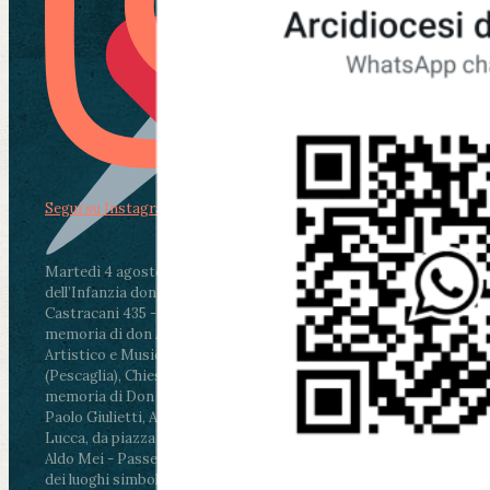
Segui su Instagram
Martedì 4 agosto2026
ore 11:30 - Lucca, Scuola
dell’Infanzia don Aldo Mei - Viale Castruccio
Castracani 435 - Inaugurazione murales in
memoria di don Aldo Mei curato dal Liceo
Artistico e Musicale “Passaglia”
.
ore 18 - Fiano
(Pescaglia), Chiesa parrocchiale - Messa in
memoria di Don Aldo Mei celebrata da mons.
Paolo Giulietti, Arcivescovo di Lucca
.
ore 20.30 -
Lucca, da piazza San Michele al Cippo di don
Aldo Mei - Passeggiata della Memoria in alcuni
dei luoghi simbolo della città. Ritrovo alle ore