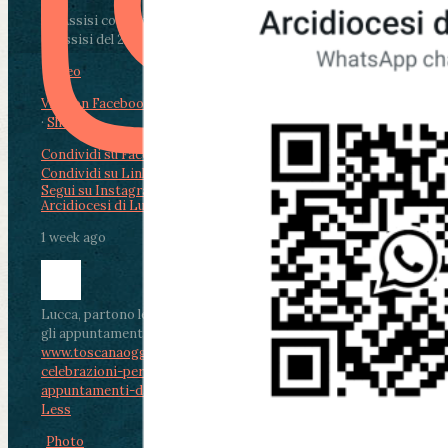
Da Assisi con i giovani per Celebrare il Perdono
di Assisi del 2 Ag...
Video
View on Facebook
·
Share
Condividi su Facebook
Condividi su Twitter
Condividi su LinkedIn
Condividi via email
Segui su Instagram
Arcidiocesi di Lucca
1 week ago
Lucca, partono le celebrazioni per don Aldo Mei:
gli appuntamenti dal 2 al 4 agosto
www.toscanaoggi.it/lucca-partono-le-
celebrazioni-per-don-aldo-mei-gli-
appuntamenti-dal-2-al-4-ago...
...
See More
See
Less
Photo