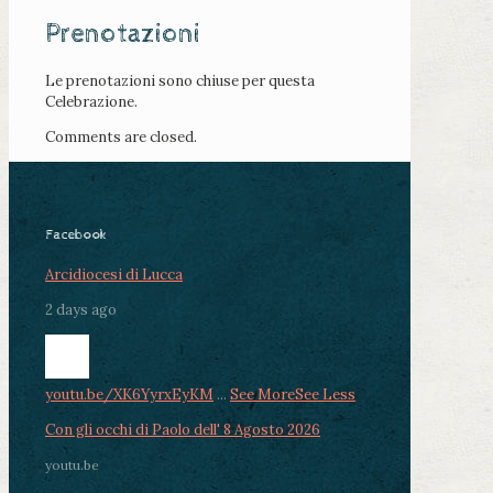
Prenotazioni
Le prenotazioni sono chiuse per questa
Celebrazione.
Comments are closed.
Facebook
Arcidiocesi di Lucca
2 days ago
youtu.be/XK6YyrxEyKM
...
See More
See Less
Con gli occhi di Paolo dell' 8 Agosto 2026
youtu.be