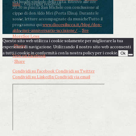
dei luoghi simbolo della città. Ritrovo alle ore
Info
- Copyright reserved
20.30 in piazza San Michele con conclusione al
cippo di don Aldo Mei (Porta Elisa). Durante le
soste, letture accompagnate da musiche
Tutto il
programma qui:
www.diocesilucca.it/blog/don-
aldo-mei-anniversario-uccisione/
...
See
More
See Less
Questo sito web utilizza i cookie solamente per migliorare la tua
Photo
esperienza di navigazione. Utilizzando il nostro sito web acconsenti
a tutti i cookie in conformità con la nostra policy per i cookie.
Ok
View on Facebook
·
Share
Condividi su Facebook
Condividi su Twitter
Condividi su LinkedIn
Condividi via email