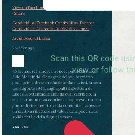
View on Facebook
·
Share
Condividi su Facebook
Condividi su Twitter
Condividi su LinkedIn
Condividi via email
Arcidiocesi di Lucca
2 weeks ago
«Non muore l’amore»: sono le parole che don
Aldo Mei affidò alle pagine del suo breviario,
poco prima di essere fucilato dai nazisti, la sera
del 4 agosto 1944, sugli spalti delle Mura di
Lucca. A ottantadue anni da quel sacrificio, la
sua testimonianza continua a rappresentare un
punto di riferimento per la comunità lucchese e
un invito a riflettere sul valore della pace, della
solidarietà e della dignità umana.
YouTube