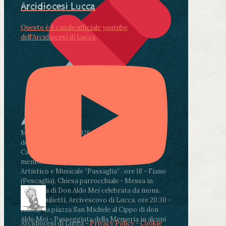
Arcidiocesi Lucca
Questo è il canale ufficiale youtube
dell'Arcidiocesi di Lucca
Martedì 4 agosto2026
ore 11:30 - Lucca, Scuola
dell’Infanzia don Aldo Mei - Viale Castruccio
Castracani 435 - Inaugurazione murales in
memoria di don Aldo Mei curato dal Liceo
Artistico e Musicale “Passaglia”
.
ore 18 - Fiano
(Pescaglia), Chiesa parrocchiale - Messa in
memoria di Don Aldo Mei celebrata da mons.
Paolo Giulietti, Arcivescovo di Lucca
.
ore 20.30 -
Lucca, da piazza San Michele al Cippo di don
Aldo Mei - Passeggiata della Memoria in alcuni
Arcidiocesi di Lucca -
Privacy Policy
-
Cookie