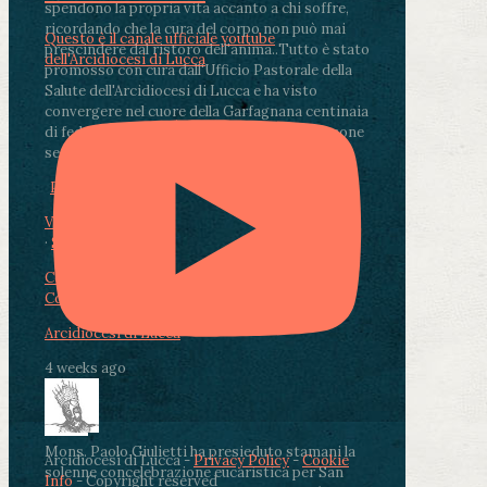
spendono la propria vita accanto a chi soffre,
ricordando che la cura del corpo non può mai
Questo è il canale ufficiale youtube
prescindere dal ristoro dell'anima.
.
Tutto è stato
dell'Arcidiocesi di Lucca
promosso con cura dall'Ufficio Pastorale della
Salute dell'Arcidiocesi di Lucca e ha visto
convergere nel cuore della Garfagnana centinaia
di fedeli, operatori sanitari, volontari e persone
segnate dalla malattia.
...
See More
See Less
Photo
View on Facebook
·
Share
Condividi su Facebook
Condividi su Twitter
Condividi su LinkedIn
Condividi via email
Arcidiocesi di Lucca
4 weeks ago
Mons. Paolo Giulietti ha presieduto stamani la
Arcidiocesi di Lucca -
Privacy Policy
-
Cookie
solenne concelebrazione eucaristica per San
Info
- Copyright reserved