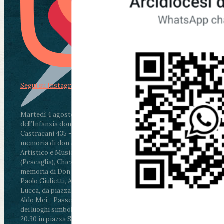
Segui su Instagram
Martedì 4 agosto2026
ore 11:30 - Lucca, Scuola
dell’Infanzia don Aldo Mei - Viale Castruccio
Castracani 435 - Inaugurazione murales in
memoria di don Aldo Mei curato dal Liceo
Artistico e Musicale “Passaglia”
.
ore 18 - Fiano
(Pescaglia), Chiesa parrocchiale - Messa in
memoria di Don Aldo Mei celebrata da mons.
Paolo Giulietti, Arcivescovo di Lucca
.
ore 20.30 -
Lucca, da piazza San Michele al Cippo di don
Aldo Mei - Passeggiata della Memoria in alcuni
dei luoghi simbolo della città. Ritrovo alle ore
20.30 in piazza San Michele con conclusione al