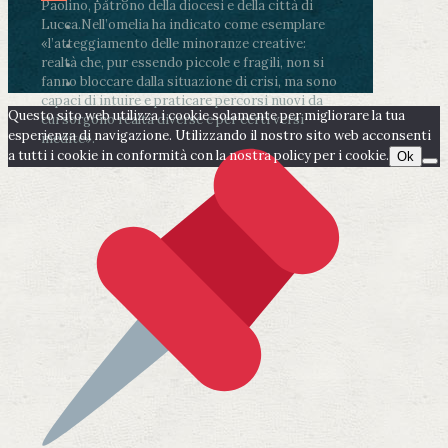
Paolino, patrono della diocesi e della città di
Lucca.
Nell’omelia ha indicato come esemplare
«l’atteggiamento delle minoranze creative:
realtà che, pur essendo piccole e fragili, non si
fanno bloccare dalla situazione di crisi, ma sono
capaci di intuire e praticare percorsi nuovi da
Questo sito web utilizza i cookie solamente per migliorare la tua
cui sorgono realtà diverse e per certi versi
esperienza di navigazione. Utilizzando il nostro sito web acconsenti
inedite».
a tutti i cookie in conformità con la nostra policy per i cookie.
Ok