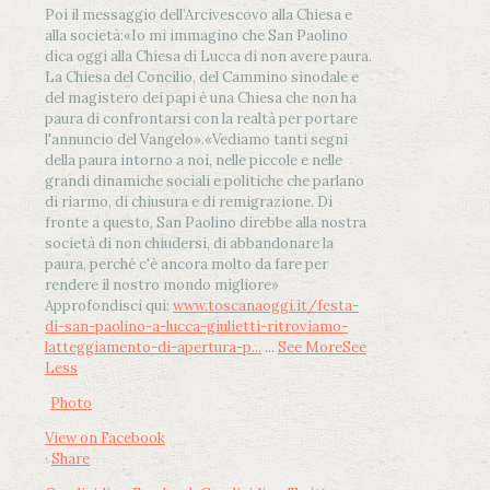
Poi il messaggio dell’Arcivescovo alla Chiesa e
alla società:
«Io mi immagino che San Paolino
dica oggi alla Chiesa di Lucca di non avere paura.
La Chiesa del Concilio, del Cammino sinodale e
del magistero dei papi è una Chiesa che non ha
paura di confrontarsi con la realtà per portare
l'annuncio del Vangelo»
.
«Vediamo tanti segni
della paura intorno a noi, nelle piccole e nelle
grandi dinamiche sociali e politiche che parlano
di riarmo, di chiusura e di remigrazione. Di
fronte a questo, San Paolino direbbe alla nostra
società di non chiudersi, di abbandonare la
paura, perché c'è ancora molto da fare per
rendere il nostro mondo migliore»
Approfondisci qui:
www.toscanaoggi.it/festa-
di-san-paolino-a-lucca-giulietti-ritroviamo-
latteggiamento-di-apertura-p...
...
See More
See
Less
Photo
View on Facebook
·
Share