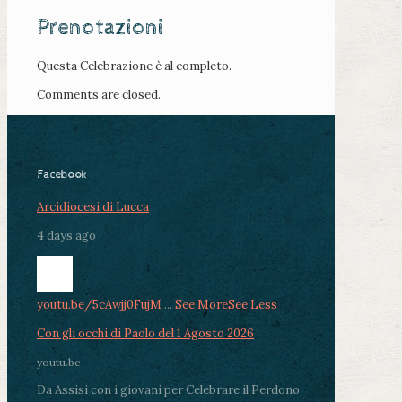
Prenotazioni
Questa Celebrazione è al completo.
Comments are closed.
Facebook
Arcidiocesi di Lucca
4 days ago
youtu.be/5cAwjj0FujM
...
See More
See Less
Con gli occhi di Paolo del 1 Agosto 2026
youtu.be
Da Assisi con i giovani per Celebrare il Perdono