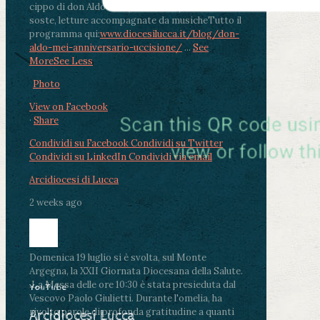
cippo di don Aldo Mei (Porta Elisa). Durante le
soste, letture accompagnate da musiche
Tutto il
programma qui:
www.diocesilucca.it/blog/don-
aldo-mei-anniversario-uccisione/
...
See
More
See Less
Photo
View on Facebook
·
Share
Condividi su Facebook
Condividi su Twitter
Condividi su LinkedIn
Condividi via email
Arcidiocesi di Lucca
2 weeks ago
Domenica 19 luglio si è svolta, sul Monte
Argegna, la XXII Giornata Diocesana della Salute.
.
La Messa delle ore 10:30 è stata presieduta dal
YouTube
Vescovo Paolo Giulietti. Durante l'omelia, ha
rivolto parole di profonda gratitudine a quanti
Arcidiocesi Lucca