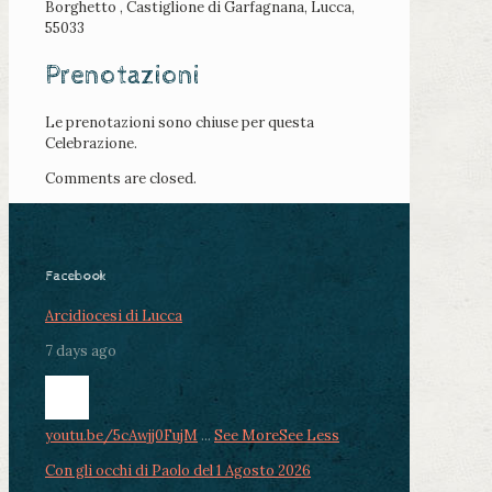
Borghetto , Castiglione di Garfagnana, Lucca,
55033
Prenotazioni
Le prenotazioni sono chiuse per questa
Celebrazione.
Comments are closed.
Facebook
Arcidiocesi di Lucca
7 days ago
youtu.be/5cAwjj0FujM
...
See More
See Less
Con gli occhi di Paolo del 1 Agosto 2026