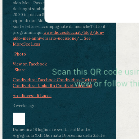
Aldo Mei - Passeggiata della Memoria in alcuni
dei luoghi simbolo della città. Ritrovo alle ore
20.30 in piazza San Michele con conclusione al
cippo di don Aldo Mei (Porta Elisa). Durante le
soste, letture accompagnate da musiche
Tutto il
programma qui:
www.diocesilucca.it/blog/don-
aldo-mei-anniversario-uccisione/
...
See
More
See Less
Photo
View on Facebook
·
Share
Condividi su Facebook
Condividi su Twitter
Condividi su LinkedIn
Condividi via email
Arcidiocesi di Lucca
3 weeks ago
Domenica 19 luglio si è svolta, sul Monte
Argegna, la XXII Giornata Diocesana della Salute.