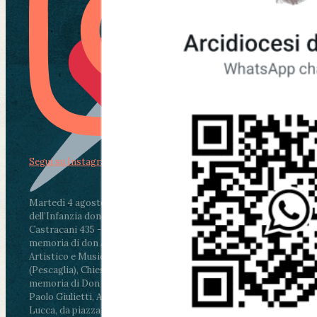
Segui su Instagram
Martedì 4 agosto2026
ore 11:30 - Lucca, Scuola
dell’Infanzia don Aldo Mei - Viale Castruccio
Castracani 435 - Inaugurazione murales in
memoria di don Aldo Mei curato dal Liceo
Artistico e Musicale “Passaglia”
.
ore 18 - Fiano
(Pescaglia), Chiesa parrocchiale - Messa in
memoria di Don Aldo Mei celebrata da mons.
Paolo Giulietti, Arcivescovo di Lucca
.
ore 20.30 -
Lucca, da piazza San Michele al Cippo di don