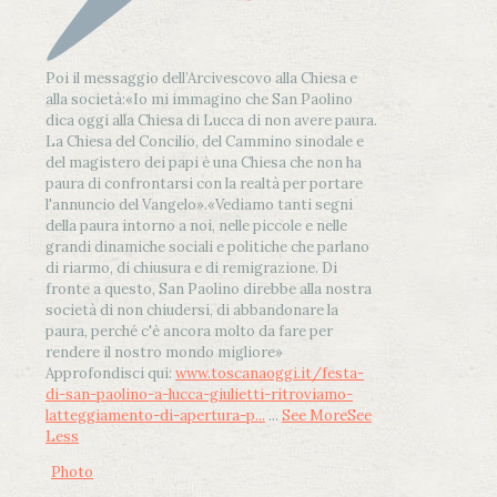
Poi il messaggio dell’Arcivescovo alla Chiesa e
alla società:
«Io mi immagino che San Paolino
dica oggi alla Chiesa di Lucca di non avere paura.
La Chiesa del Concilio, del Cammino sinodale e
del magistero dei papi è una Chiesa che non ha
paura di confrontarsi con la realtà per portare
l'annuncio del Vangelo»
.
«Vediamo tanti segni
della paura intorno a noi, nelle piccole e nelle
grandi dinamiche sociali e politiche che parlano
di riarmo, di chiusura e di remigrazione. Di
fronte a questo, San Paolino direbbe alla nostra
società di non chiudersi, di abbandonare la
paura, perché c'è ancora molto da fare per
rendere il nostro mondo migliore»
Approfondisci qui:
www.toscanaoggi.it/festa-
di-san-paolino-a-lucca-giulietti-ritroviamo-
latteggiamento-di-apertura-p...
...
See More
See
Less
Photo