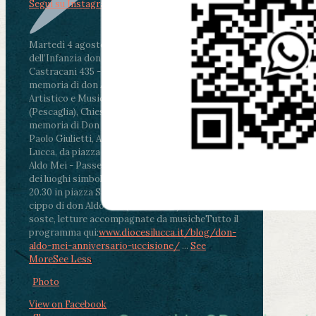
Segui su Instagram
Martedì 4 agosto2026
ore 11:30 - Lucca, Scuola
dell’Infanzia don Aldo Mei - Viale Castruccio
Castracani 435 - Inaugurazione murales in
memoria di don Aldo Mei curato dal Liceo
Artistico e Musicale “Passaglia”
.
ore 18 - Fiano
(Pescaglia), Chiesa parrocchiale - Messa in
memoria di Don Aldo Mei celebrata da mons.
Paolo Giulietti, Arcivescovo di Lucca
.
ore 20.30 -
Lucca, da piazza San Michele al Cippo di don
Aldo Mei - Passeggiata della Memoria in alcuni
dei luoghi simbolo della città. Ritrovo alle ore
20.30 in piazza San Michele con conclusione al
cippo di don Aldo Mei (Porta Elisa). Durante le
soste, letture accompagnate da musiche
Tutto il
programma qui:
www.diocesilucca.it/blog/don-
aldo-mei-anniversario-uccisione/
...
See
More
See Less
Photo
View on Facebook