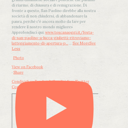
di riarmo, di chiusura e di remigrazione. Di
fronte a questo, San Paolino direbbe alla nostra
società di non chiudersi, di abbandonare la
paura, perché c'è ancora molto da fare per
rendere il nostro mondo migliore»
Approfondisci qui:
www.toscanaoggi.it/festa-
di-san-paolino-a-lucca-giulietti-ritroviamo-
latteggiamento-di-apertura-p...
...
See More
See
Less
Photo
View on Facebook
·
Share
Condividi su Facebook
Condividi su Twitter
Condividi su LinkedIn
Condividi via email