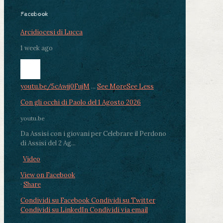
Facebook
Arcidiocesi di Lucca
1 week ago
youtu.be/5cAwjj0FujM
...
See More
See Less
Con gli occhi di Paolo del 1 Agosto 2026
youtu.be
Da Assisi con i giovani per Celebrare il Perdono
di Assisi del 2 Ag...
Video
View on Facebook
·
Share
Condividi su Facebook
Condividi su Twitter
Condividi su LinkedIn
Condividi via email