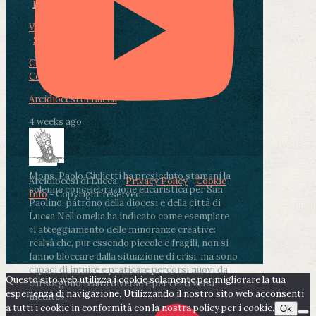
Photo
View on Facebook
·
Share
Condividi su Facebook
Condividi su Twitter
Condividi su LinkedIn
Condividi via email
Arcidiocesi di Lucca
4 weeks ago
Mons. Paolo Giulietti ha presieduto stamani la
Arcidiocesi di Lucca -
Privacy Policy
-
Cookie
solenne concelebrazione eucaristica per San
Info
- Copyright reserved
Paolino, patrono della diocesi e della città di
Lucca.
Nell’omelia ha indicato come esemplare
«l’atteggiamento delle minoranze creative:
realtà che, pur essendo piccole e fragili, non si
fanno bloccare dalla situazione di crisi, ma sono
capaci di intuire e praticare percorsi nuovi da
Questo sito web utilizza i cookie solamente per migliorare la tua
cui sorgono realtà diverse e per certi versi
esperienza di navigazione. Utilizzando il nostro sito web acconsenti
inedite».
a tutti i cookie in conformità con la nostra policy per i cookie.
Ok