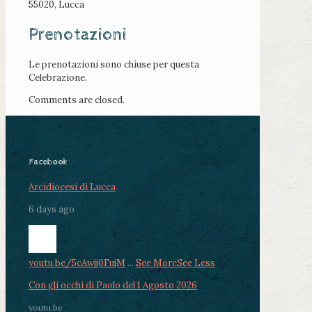
55020, Lucca
Prenotazioni
Le prenotazioni sono chiuse per questa
Celebrazione.
Comments are closed.
Facebook
Arcidiocesi di Lucca
6 days ago
youtu.be/5cAwjj0FujM
...
See More
See Less
Con gli occhi di Paolo del 1 Agosto 2026
youtu.be