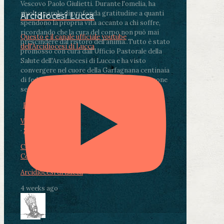
Vescovo Paolo Giulietti. Durante l'omelia, ha
rivolto parole di profonda gratitudine a quanti
Arcidiocesi Lucca
spendono la propria vita accanto a chi soffre,
ricordando che la cura del corpo non può mai
Questo è il canale ufficiale youtube
prescindere dal ristoro dell'anima.
.
Tutto è stato
dell'Arcidiocesi di Lucca
promosso con cura dall'Ufficio Pastorale della
Salute dell'Arcidiocesi di Lucca e ha visto
convergere nel cuore della Garfagnana centinaia
di fedeli, operatori sanitari, volontari e persone
segnate dalla malattia.
...
See More
See Less
Photo
View on Facebook
·
Share
Condividi su Facebook
Condividi su Twitter
Condividi su LinkedIn
Condividi via email
Arcidiocesi di Lucca
4 weeks ago