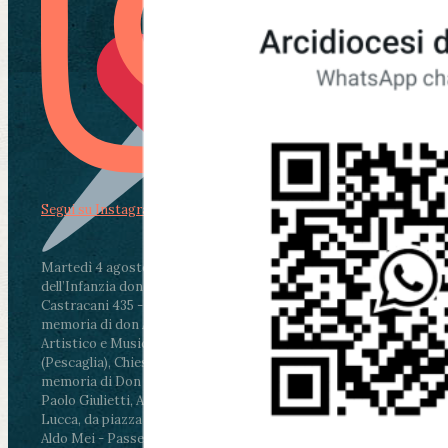
Segui su Instagram
Martedì 4 agosto2026
ore 11:30 - Lucca, Scuola
dell’Infanzia don Aldo Mei - Viale Castruccio
Castracani 435 - Inaugurazione murales in
memoria di don Aldo Mei curato dal Liceo
Artistico e Musicale “Passaglia”
.
ore 18 - Fiano
(Pescaglia), Chiesa parrocchiale - Messa in
memoria di Don Aldo Mei celebrata da mons.
Paolo Giulietti, Arcivescovo di Lucca
.
ore 20.30 -
Lucca, da piazza San Michele al Cippo di don
Aldo Mei - Passeggiata della Memoria in alcuni