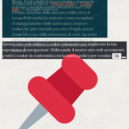
Mons. Paolo Giulietti ha presieduto stamani la
Arcidiocesi di Lucca -
Privacy Policy
-
Cookie
solenne concelebrazione eucaristica per San
Info
- Copyright reserved
Paolino, patrono della diocesi e della città di
Lucca.
Nell’omelia ha indicato come esemplare
«l’atteggiamento delle minoranze creative:
realtà che, pur essendo piccole e fragili, non si
fanno bloccare dalla situazione di crisi, ma sono
capaci di intuire e praticare percorsi nuovi da
Questo sito web utilizza i cookie solamente per migliorare la tua
cui sorgono realtà diverse e per certi versi
esperienza di navigazione. Utilizzando il nostro sito web acconsenti
inedite».
a tutti i cookie in conformità con la nostra policy per i cookie.
Ok