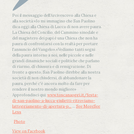
Poi il messaggio dell’Arcivescovo alla Chiesa e
alla società:
«Io mi immagino che San Paolino
dica oggi alla Chiesa di Lucca di non avere paura.
La Chiesa del Concilio, del Cammino sinodale e
del magistero dei papi è una Chiesa che non ha
paura di confrontarsi con la realtà per portare
l'annuncio del Vangelo»
.
«Vediamo tanti segni
della paura intorno a noi, nelle piccole e nelle
grandi dinamiche sociali e politiche che parlano
di riarmo, di chiusura e di remigrazione. Di
fronte a questo, San Paolino direbbe alla nostra
società di non chiudersi, di abbandonare la
paura, perché c'è ancora molto da fare per
rendere il nostro mondo migliore»
Approfondisci qui:
www.toscanaoggi.it/festa-
di-san-paolino-a-lucca-giulietti-ritroviamo-
latteggiamento-di-apertura-p...
...
See More
See
Less
Photo
View on Facebook