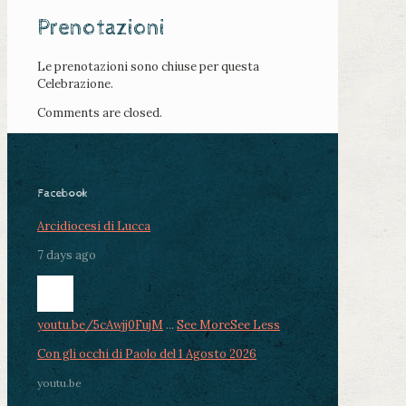
Prenotazioni
Le prenotazioni sono chiuse per questa
Celebrazione.
Comments are closed.
Facebook
Arcidiocesi di Lucca
7 days ago
youtu.be/5cAwjj0FujM
...
See More
See Less
Con gli occhi di Paolo del 1 Agosto 2026
youtu.be