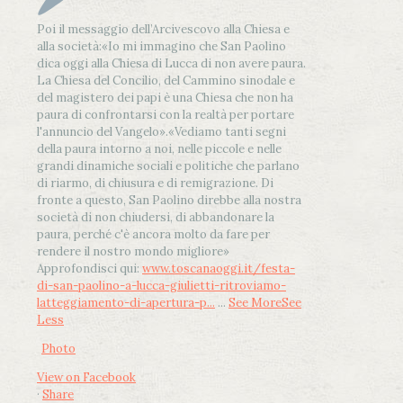
Poi il messaggio dell’Arcivescovo alla Chiesa e
alla società:
«Io mi immagino che San Paolino
dica oggi alla Chiesa di Lucca di non avere paura.
La Chiesa del Concilio, del Cammino sinodale e
del magistero dei papi è una Chiesa che non ha
paura di confrontarsi con la realtà per portare
l'annuncio del Vangelo»
.
«Vediamo tanti segni
della paura intorno a noi, nelle piccole e nelle
grandi dinamiche sociali e politiche che parlano
di riarmo, di chiusura e di remigrazione. Di
fronte a questo, San Paolino direbbe alla nostra
società di non chiudersi, di abbandonare la
paura, perché c'è ancora molto da fare per
rendere il nostro mondo migliore»
Approfondisci qui:
www.toscanaoggi.it/festa-
di-san-paolino-a-lucca-giulietti-ritroviamo-
latteggiamento-di-apertura-p...
...
See More
See
Less
Photo
View on Facebook
·
Share