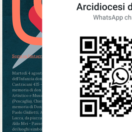
Segui su Instagram
Martedì 4 agosto2026
ore 11:30 - Lucca, Scuola
dell’Infanzia don Aldo Mei - Viale Castruccio
Castracani 435 - Inaugurazione murales in
memoria di don Aldo Mei curato dal Liceo
Artistico e Musicale “Passaglia”
.
ore 18 - Fiano
(Pescaglia), Chiesa parrocchiale - Messa in
memoria di Don Aldo Mei celebrata da mons.
Paolo Giulietti, Arcivescovo di Lucca
.
ore 20.30 -
Lucca, da piazza San Michele al Cippo di don
Aldo Mei - Passeggiata della Memoria in alcuni
dei luoghi simbolo della città. Ritrovo alle ore