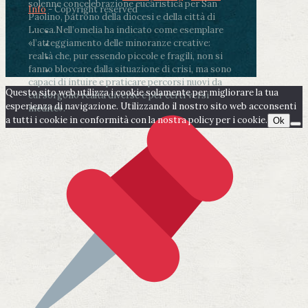
solenne concelebrazione eucaristica per San
Info
- Copyright reserved
Paolino, patrono della diocesi e della città di
Lucca.
Nell’omelia ha indicato come esemplare
«l’atteggiamento delle minoranze creative:
realtà che, pur essendo piccole e fragili, non si
fanno bloccare dalla situazione di crisi, ma sono
capaci di intuire e praticare percorsi nuovi da
Questo sito web utilizza i cookie solamente per migliorare la tua
cui sorgono realtà diverse e per certi versi
esperienza di navigazione. Utilizzando il nostro sito web acconsenti
inedite».
a tutti i cookie in conformità con la nostra policy per i cookie.
Ok