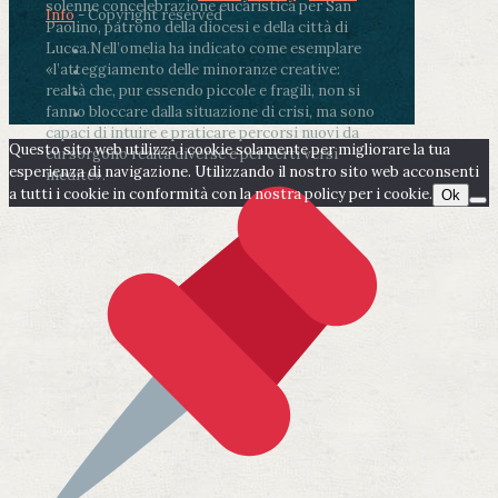
solenne concelebrazione eucaristica per San
Info
- Copyright reserved
Paolino, patrono della diocesi e della città di
Lucca.
Nell’omelia ha indicato come esemplare
«l’atteggiamento delle minoranze creative:
realtà che, pur essendo piccole e fragili, non si
fanno bloccare dalla situazione di crisi, ma sono
capaci di intuire e praticare percorsi nuovi da
Questo sito web utilizza i cookie solamente per migliorare la tua
cui sorgono realtà diverse e per certi versi
esperienza di navigazione. Utilizzando il nostro sito web acconsenti
inedite».
a tutti i cookie in conformità con la nostra policy per i cookie.
Ok