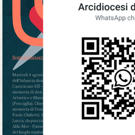
Segui su Instagram
Martedì 4 agosto2026
ore 11:30 - Lucca, Scuola
dell’Infanzia don Aldo Mei - Viale Castruccio
Castracani 435 - Inaugurazione murales in
memoria di don Aldo Mei curato dal Liceo
Artistico e Musicale “Passaglia”
.
ore 18 - Fiano
(Pescaglia), Chiesa parrocchiale - Messa in
memoria di Don Aldo Mei celebrata da mons.
Paolo Giulietti, Arcivescovo di Lucca
.
ore 20.30 -
Lucca, da piazza San Michele al Cippo di don
Aldo Mei - Passeggiata della Memoria in alcuni
dei luoghi simbolo della città. Ritrovo alle ore