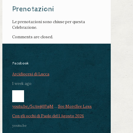
Prenotazioni
Le prenotazioni sono chiuse per questa
Celebrazione.
Comments are closed.
Facebook
Arcidiocesi di Lucca
1 week ago
youtu.be/5cAwjj0FujM
...
See More
See Less
Con gli occhi di Paolo del 1 Agosto 2026
youtu.be