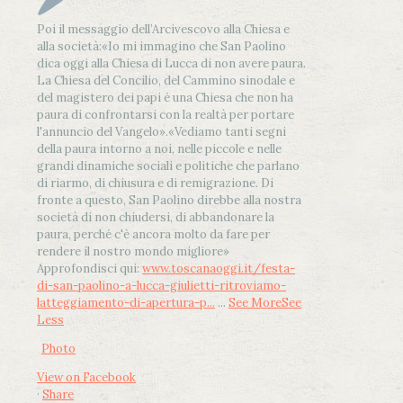
Poi il messaggio dell’Arcivescovo alla Chiesa e
alla società:
«Io mi immagino che San Paolino
dica oggi alla Chiesa di Lucca di non avere paura.
La Chiesa del Concilio, del Cammino sinodale e
del magistero dei papi è una Chiesa che non ha
paura di confrontarsi con la realtà per portare
l'annuncio del Vangelo»
.
«Vediamo tanti segni
della paura intorno a noi, nelle piccole e nelle
grandi dinamiche sociali e politiche che parlano
di riarmo, di chiusura e di remigrazione. Di
fronte a questo, San Paolino direbbe alla nostra
società di non chiudersi, di abbandonare la
paura, perché c'è ancora molto da fare per
rendere il nostro mondo migliore»
Approfondisci qui:
www.toscanaoggi.it/festa-
di-san-paolino-a-lucca-giulietti-ritroviamo-
latteggiamento-di-apertura-p...
...
See More
See
Less
Photo
View on Facebook
·
Share