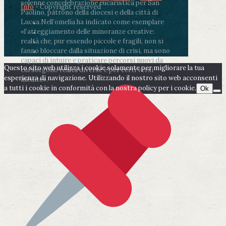
solenne concelebrazione eucaristica per San
Info
- Copyright reserved
Paolino, patrono della diocesi e della città di
Lucca.
Nell’omelia ha indicato come esemplare
«l’atteggiamento delle minoranze creative:
realtà che, pur essendo piccole e fragili, non si
fanno bloccare dalla situazione di crisi, ma sono
capaci di intuire e praticare percorsi nuovi da
Questo sito web utilizza i cookie solamente per migliorare la tua
cui sorgono realtà diverse e per certi versi
esperienza di navigazione. Utilizzando il nostro sito web acconsenti
inedite».
a tutti i cookie in conformità con la nostra policy per i cookie.
Ok