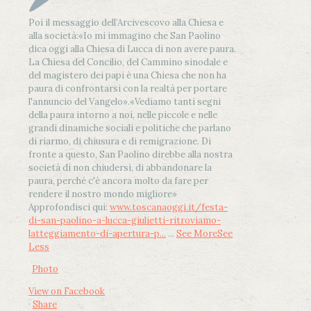
Poi il messaggio dell’Arcivescovo alla Chiesa e
alla società:
«Io mi immagino che San Paolino
dica oggi alla Chiesa di Lucca di non avere paura.
La Chiesa del Concilio, del Cammino sinodale e
del magistero dei papi è una Chiesa che non ha
paura di confrontarsi con la realtà per portare
l'annuncio del Vangelo»
.
«Vediamo tanti segni
della paura intorno a noi, nelle piccole e nelle
grandi dinamiche sociali e politiche che parlano
di riarmo, di chiusura e di remigrazione. Di
fronte a questo, San Paolino direbbe alla nostra
società di non chiudersi, di abbandonare la
paura, perché c'è ancora molto da fare per
rendere il nostro mondo migliore»
Approfondisci qui:
www.toscanaoggi.it/festa-
di-san-paolino-a-lucca-giulietti-ritroviamo-
latteggiamento-di-apertura-p...
...
See More
See
Less
Photo
View on Facebook
·
Share