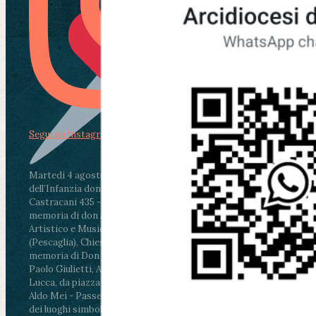
Segui su Instagram
Martedì 4 agosto2026
ore 11:30 - Lucca, Scuola
dell’Infanzia don Aldo Mei - Viale Castruccio
Castracani 435 - Inaugurazione murales in
memoria di don Aldo Mei curato dal Liceo
Artistico e Musicale “Passaglia”
.
ore 18 - Fiano
(Pescaglia), Chiesa parrocchiale - Messa in
memoria di Don Aldo Mei celebrata da mons.
Paolo Giulietti, Arcivescovo di Lucca
.
ore 20.30 -
Lucca, da piazza San Michele al Cippo di don
Aldo Mei - Passeggiata della Memoria in alcuni
dei luoghi simbolo della città. Ritrovo alle ore