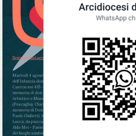
Segui su Instagram
Martedì 4 agosto2026
ore 11:30 - Lucca, Scuola
dell’Infanzia don Aldo Mei - Viale Castruccio
Castracani 435 - Inaugurazione murales in
memoria di don Aldo Mei curato dal Liceo
Artistico e Musicale “Passaglia”
.
ore 18 - Fiano
(Pescaglia), Chiesa parrocchiale - Messa in
memoria di Don Aldo Mei celebrata da mons.
Paolo Giulietti, Arcivescovo di Lucca
.
ore 20.30 -
Lucca, da piazza San Michele al Cippo di don
Aldo Mei - Passeggiata della Memoria in alcuni
dei luoghi simbolo della città. Ritrovo alle ore