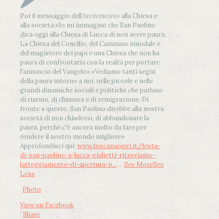
Poi il messaggio dell’Arcivescovo alla Chiesa e
alla società:
«Io mi immagino che San Paolino
dica oggi alla Chiesa di Lucca di non avere paura.
La Chiesa del Concilio, del Cammino sinodale e
del magistero dei papi è una Chiesa che non ha
paura di confrontarsi con la realtà per portare
l'annuncio del Vangelo»
.
«Vediamo tanti segni
della paura intorno a noi, nelle piccole e nelle
grandi dinamiche sociali e politiche che parlano
di riarmo, di chiusura e di remigrazione. Di
fronte a questo, San Paolino direbbe alla nostra
società di non chiudersi, di abbandonare la
paura, perché c'è ancora molto da fare per
rendere il nostro mondo migliore»
Approfondisci qui:
www.toscanaoggi.it/festa-
di-san-paolino-a-lucca-giulietti-ritroviamo-
latteggiamento-di-apertura-p...
...
See More
See
Less
Photo
View on Facebook
·
Share