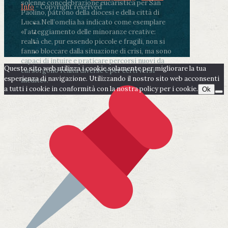
solenne concelebrazione eucaristica per San
Info
- Copyright reserved
Paolino, patrono della diocesi e della città di
Lucca.
Nell’omelia ha indicato come esemplare
«l’atteggiamento delle minoranze creative:
realtà che, pur essendo piccole e fragili, non si
fanno bloccare dalla situazione di crisi, ma sono
capaci di intuire e praticare percorsi nuovi da
Questo sito web utilizza i cookie solamente per migliorare la tua
cui sorgono realtà diverse e per certi versi
esperienza di navigazione. Utilizzando il nostro sito web acconsenti
inedite».
a tutti i cookie in conformità con la nostra policy per i cookie.
Ok