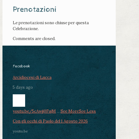
Prenotazioni
Le prenotazioni sono chiuse per questa
Celebrazione.
Comments are closed.
Facebook
Arcidiocesi di Lucca
5 days ago
youtu.be/5cAwjj0FujM
...
See More
See Less
Con gli occhi di Paolo del 1 Agosto 2026
youtu.be