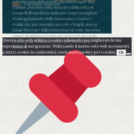
solenne concelebrazione eucaristica per San
Info
- Copyright reserved
Paolino, patrono della diocesi e della città di
Lucca.
Nell’omelia ha indicato come esemplare
«l’atteggiamento delle minoranze creative:
realtà che, pur essendo piccole e fragili, non si
fanno bloccare dalla situazione di crisi, ma sono
capaci di intuire e praticare percorsi nuovi da
Questo sito web utilizza i cookie solamente per migliorare la tua
cui sorgono realtà diverse e per certi versi
esperienza di navigazione. Utilizzando il nostro sito web acconsenti
inedite».
a tutti i cookie in conformità con la nostra policy per i cookie.
Ok