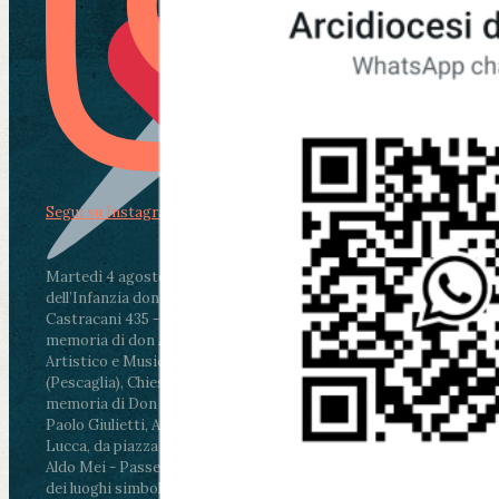
Segui su Instagram
Martedì 4 agosto2026
ore 11:30 - Lucca, Scuola
dell’Infanzia don Aldo Mei - Viale Castruccio
Castracani 435 - Inaugurazione murales in
memoria di don Aldo Mei curato dal Liceo
Artistico e Musicale “Passaglia”
.
ore 18 - Fiano
(Pescaglia), Chiesa parrocchiale - Messa in
memoria di Don Aldo Mei celebrata da mons.
Paolo Giulietti, Arcivescovo di Lucca
.
ore 20.30 -
Lucca, da piazza San Michele al Cippo di don
Aldo Mei - Passeggiata della Memoria in alcuni
dei luoghi simbolo della città. Ritrovo alle ore