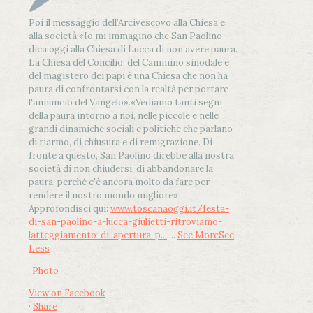
Poi il messaggio dell’Arcivescovo alla Chiesa e
alla società:
«Io mi immagino che San Paolino
dica oggi alla Chiesa di Lucca di non avere paura.
La Chiesa del Concilio, del Cammino sinodale e
del magistero dei papi è una Chiesa che non ha
paura di confrontarsi con la realtà per portare
l'annuncio del Vangelo»
.
«Vediamo tanti segni
della paura intorno a noi, nelle piccole e nelle
grandi dinamiche sociali e politiche che parlano
di riarmo, di chiusura e di remigrazione. Di
fronte a questo, San Paolino direbbe alla nostra
società di non chiudersi, di abbandonare la
paura, perché c'è ancora molto da fare per
rendere il nostro mondo migliore»
Approfondisci qui:
www.toscanaoggi.it/festa-
di-san-paolino-a-lucca-giulietti-ritroviamo-
latteggiamento-di-apertura-p...
...
See More
See
Less
Photo
View on Facebook
·
Share