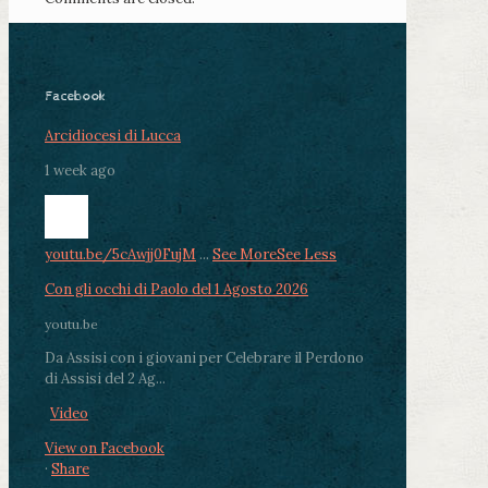
Facebook
Arcidiocesi di Lucca
1 week ago
youtu.be/5cAwjj0FujM
...
See More
See Less
Con gli occhi di Paolo del 1 Agosto 2026
youtu.be
Da Assisi con i giovani per Celebrare il Perdono
di Assisi del 2 Ag...
Video
View on Facebook
·
Share