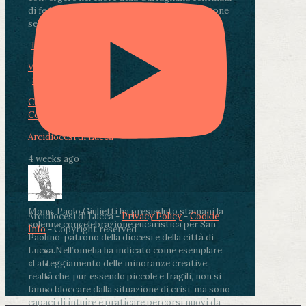
di fedeli, operatori sanitari, volontari e persone
segnate dalla malattia.
...
See More
See Less
Photo
View on Facebook
·
Share
Condividi su Facebook
Condividi su Twitter
Condividi su LinkedIn
Condividi via email
Arcidiocesi di Lucca
4 weeks ago
Mons. Paolo Giulietti ha presieduto stamani la
Arcidiocesi di Lucca -
Privacy Policy
-
Cookie
solenne concelebrazione eucaristica per San
Info
- Copyright reserved
Paolino, patrono della diocesi e della città di
Lucca.
Nell’omelia ha indicato come esemplare
«l’atteggiamento delle minoranze creative:
realtà che, pur essendo piccole e fragili, non si
fanno bloccare dalla situazione di crisi, ma sono
capaci di intuire e praticare percorsi nuovi da