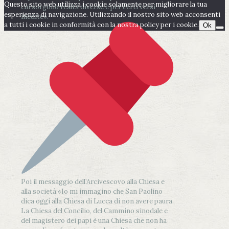
Questo sito web utilizza i cookie solamente per migliorare la tua
cui sorgono realtà diverse e per certi versi
esperienza di navigazione. Utilizzando il nostro sito web acconsenti
inedite».
a tutti i cookie in conformità con la nostra policy per i cookie.
Ok
Poi il messaggio dell’Arcivescovo alla Chiesa e
alla società:
«Io mi immagino che San Paolino
dica oggi alla Chiesa di Lucca di non avere paura.
La Chiesa del Concilio, del Cammino sinodale e
del magistero dei papi è una Chiesa che non ha