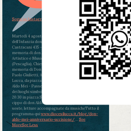
Segui su Instagram
Martedì 4 agosto2026
ore 11:30 - Lucca, Scuola
dell’Infanzia don Aldo Mei - Viale Castruccio
Castracani 435 - Inaugurazione murales in
memoria di don Aldo Mei curato dal Liceo
Artistico e Musicale “Passaglia”
.
ore 18 - Fiano
(Pescaglia), Chiesa parrocchiale - Messa in
memoria di Don Aldo Mei celebrata da mons.
Paolo Giulietti, Arcivescovo di Lucca
.
ore 20.30 -
Lucca, da piazza San Michele al Cippo di don
Aldo Mei - Passeggiata della Memoria in alcuni
dei luoghi simbolo della città. Ritrovo alle ore
20.30 in piazza San Michele con conclusione al
cippo di don Aldo Mei (Porta Elisa). Durante le
soste, letture accompagnate da musiche
Tutto il
programma qui:
www.diocesilucca.it/blog/don-
aldo-mei-anniversario-uccisione/
...
See
More
See Less