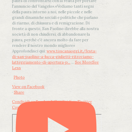
paura di confrontarsi con la realtà per portare
l'annuncio del Vangelo»
.
«Vediamo tanti segni
della paura intorno a noi, nelle piccole e nelle
grandi dinamiche sociali e politiche che parlano
di riarmo, di chiusura e di remigrazione. Di
fronte a questo, San Paolino direbbe alla nostra
società di non chiudersi, di abbandonare la
paura, perché c'è ancora molto da fare per
rendere il nostro mondo migliore»
Approfondisci qui:
www.toscanaoggi.it/festa-
di-san-paolino-a-lucca-giulietti-ritroviamo-
latteggiamento-di-apertura-p...
...
See More
See
Less
Photo
View on Facebook
·
Share
Condividi su Facebook
Condividi su Twitter
Condividi su LinkedIn
Condividi via email