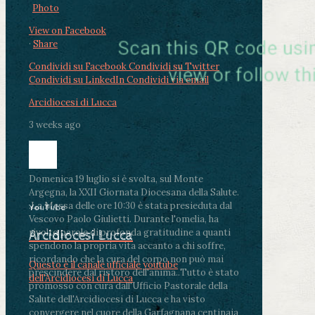
Photo
View on Facebook
·
Share
Condividi su Facebook
Condividi su Twitter
Condividi su LinkedIn
Condividi via email
Arcidiocesi di Lucca
3 weeks ago
Domenica 19 luglio si è svolta, sul Monte
Argegna, la XXII Giornata Diocesana della Salute.
.
La Messa delle ore 10:30 è stata presieduta dal
YouTube
Vescovo Paolo Giulietti. Durante l'omelia, ha
rivolto parole di profonda gratitudine a quanti
Arcidiocesi Lucca
spendono la propria vita accanto a chi soffre,
ricordando che la cura del corpo non può mai
Questo è il canale ufficiale youtube
prescindere dal ristoro dell'anima.
.
Tutto è stato
dell'Arcidiocesi di Lucca
promosso con cura dall'Ufficio Pastorale della
Salute dell'Arcidiocesi di Lucca e ha visto
convergere nel cuore della Garfagnana centinaia