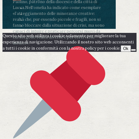
Paolino, patrono della diocesi e della città di
Lucca.
Nell’omelia ha indicato come esemplare
«l’atteggiamento delle minoranze creative:
realtà che, pur essendo piccole e fragili, non si
fanno bloccare dalla situazione di crisi, ma sono
capaci di intuire e praticare percorsi nuovi da
Questo sito web utilizza i cookie solamente per migliorare la tua
cui sorgono realtà diverse e per certi versi
esperienza di navigazione. Utilizzando il nostro sito web acconsenti
inedite».
a tutti i cookie in conformità con la nostra policy per i cookie.
Ok