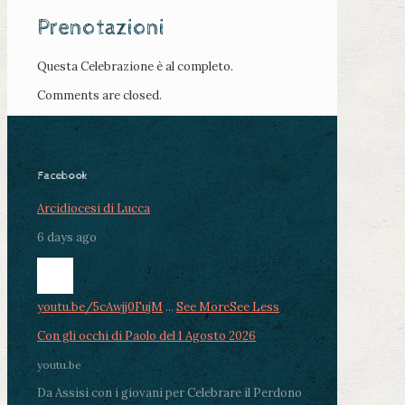
Prenotazioni
Questa Celebrazione è al completo.
Comments are closed.
Facebook
Arcidiocesi di Lucca
6 days ago
youtu.be/5cAwjj0FujM
...
See More
See Less
Con gli occhi di Paolo del 1 Agosto 2026
youtu.be
Da Assisi con i giovani per Celebrare il Perdono