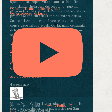
spendono la propria vita accanto a chi soffre,
ricordando che la cura del corpo non può mai
Questo è il canale ufficiale youtube
prescindere dal ristoro dell'anima.
.
Tutto è stato
dell'Arcidiocesi di Lucca
promosso con cura dall'Ufficio Pastorale della
Salute dell'Arcidiocesi di Lucca e ha visto
convergere nel cuore della Garfagnana centinaia
di fedeli, operatori sanitari, volontari e persone
segnate dalla malattia.
...
See More
See Less
Photo
View on Facebook
·
Share
Condividi su Facebook
Condividi su Twitter
Condividi su LinkedIn
Condividi via email
Arcidiocesi di Lucca
4 weeks ago
Mons. Paolo Giulietti ha presieduto stamani la
Arcidiocesi di Lucca -
Privacy Policy
-
Cookie
solenne concelebrazione eucaristica per San
Info
- Copyright reserved