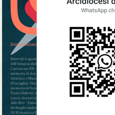
Segui su Instagram
Martedì 4 agosto2026
ore 11:30 - Lucca, Scuola
dell’Infanzia don Aldo Mei - Viale Castruccio
Castracani 435 - Inaugurazione murales in
memoria di don Aldo Mei curato dal Liceo
Artistico e Musicale “Passaglia”
.
ore 18 - Fiano
(Pescaglia), Chiesa parrocchiale - Messa in
memoria di Don Aldo Mei celebrata da mons.
Paolo Giulietti, Arcivescovo di Lucca
.
ore 20.30 -
Lucca, da piazza San Michele al Cippo di don
Aldo Mei - Passeggiata della Memoria in alcuni
dei luoghi simbolo della città. Ritrovo alle ore
20.30 in piazza San Michele con conclusione al