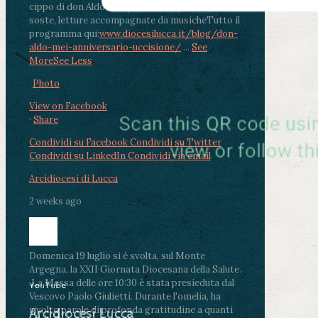
cippo di don Aldo Mei (Porta Elisa). Durante le
soste, letture accompagnate da musiche
Tutto il
programma qui:
www.diocesilucca.it/blog/don-
aldo-mei-anniversario-uccisione/
...
See
More
See Less
Photo
View on Facebook
·
Share
Condividi su Facebook
Condividi su Twitter
Condividi su LinkedIn
Condividi via email
Arcidiocesi di Lucca
2 weeks ago
Domenica 19 luglio si è svolta, sul Monte
Argegna, la XXII Giornata Diocesana della Salute.
.
La Messa delle ore 10:30 è stata presieduta dal
YouTube
Vescovo Paolo Giulietti. Durante l'omelia, ha
rivolto parole di profonda gratitudine a quanti
Arcidiocesi Lucca