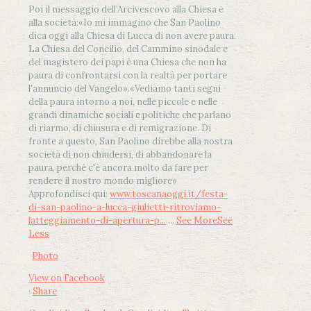
Poi il messaggio dell’Arcivescovo alla Chiesa e
alla società:
«Io mi immagino che San Paolino
dica oggi alla Chiesa di Lucca di non avere paura.
La Chiesa del Concilio, del Cammino sinodale e
del magistero dei papi è una Chiesa che non ha
paura di confrontarsi con la realtà per portare
l'annuncio del Vangelo»
.
«Vediamo tanti segni
della paura intorno a noi, nelle piccole e nelle
grandi dinamiche sociali e politiche che parlano
di riarmo, di chiusura e di remigrazione. Di
fronte a questo, San Paolino direbbe alla nostra
società di non chiudersi, di abbandonare la
paura, perché c'è ancora molto da fare per
rendere il nostro mondo migliore»
Approfondisci qui:
www.toscanaoggi.it/festa-
di-san-paolino-a-lucca-giulietti-ritroviamo-
latteggiamento-di-apertura-p...
...
See More
See
Less
Photo
View on Facebook
·
Share