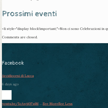
Prossimi eventi
<li style="display: block!important;">Non ci sono Celebrazioni in 
Comments are closed.
Facebook
Arcidiocesi di Lucca
6 days ago
youtu.be/5cAwjj0FujM
...
See More
See Less