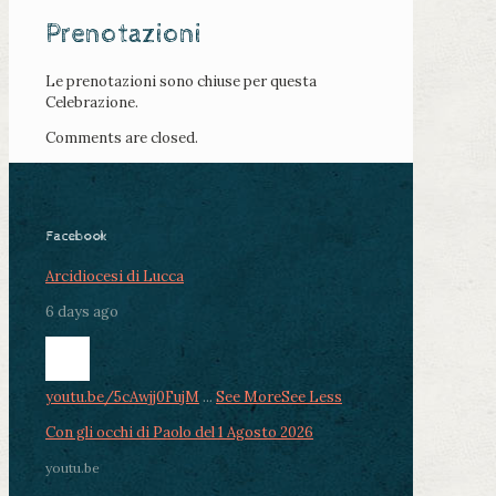
Prenotazioni
Le prenotazioni sono chiuse per questa
Celebrazione.
Comments are closed.
Facebook
Arcidiocesi di Lucca
6 days ago
youtu.be/5cAwjj0FujM
...
See More
See Less
Con gli occhi di Paolo del 1 Agosto 2026
youtu.be