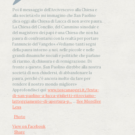
Poi il messaggio dell’Arcivescovo alla Chiesa e
alla società:
«Io mi immagino che San Paolino
dica oggi alla Chiesa di Lucca di non avere paura.
La Chiesa del Concilio, del Cammino sinodale e
del magistero dei papi è una Chiesa che non ha
paura di confrontarsi con la realtà per portare
l'annuncio del Vangelo»
.
«Vediamo tanti segni
della paura intorno a noi, nelle piccole e nelle
grandi dinamiche sociali e politiche che parlano
di riarmo, di chiusura e di remigrazione. Di
fronte a questo, San Paolino direbbe alla nostra
società di non chiudersi, di abbandonare la
paura, perché c'è ancora molto da fare per
rendere il nostro mondo migliore»
Approfondisci qui:
www.toscanaoggi.it/festa-
di-san-paolino-a-lucca-giulietti-ritroviamo-
latteggiamento-di-apertura-p...
...
See More
See
Less
Photo
View on Facebook
·
Share