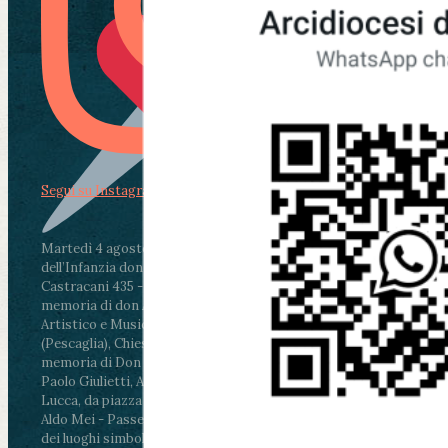
Segui su Instagram
Martedì 4 agosto2026
ore 11:30 - Lucca, Scuola
dell’Infanzia don Aldo Mei - Viale Castruccio
Castracani 435 - Inaugurazione murales in
memoria di don Aldo Mei curato dal Liceo
Artistico e Musicale “Passaglia”
.
ore 18 - Fiano
(Pescaglia), Chiesa parrocchiale - Messa in
memoria di Don Aldo Mei celebrata da mons.
Paolo Giulietti, Arcivescovo di Lucca
.
ore 20.30 -
Lucca, da piazza San Michele al Cippo di don
Aldo Mei - Passeggiata della Memoria in alcuni
dei luoghi simbolo della città. Ritrovo alle ore