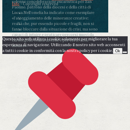
solenne concelebrazione eucaristica per San
Info
- Copyright reserved
Paolino, patrono della diocesi e della città di
Lucca.
Nell’omelia ha indicato come esemplare
«l’atteggiamento delle minoranze creative:
realtà che, pur essendo piccole e fragili, non si
fanno bloccare dalla situazione di crisi, ma sono
capaci di intuire e praticare percorsi nuovi da
Questo sito web utilizza i cookie solamente per migliorare la tua
cui sorgono realtà diverse e per certi versi
esperienza di navigazione. Utilizzando il nostro sito web acconsenti
inedite».
a tutti i cookie in conformità con la nostra policy per i cookie.
Ok