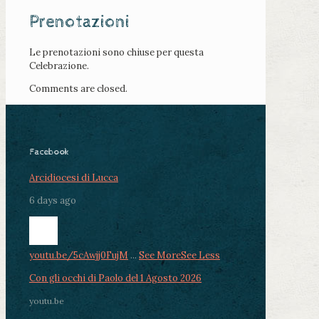
Prenotazioni
Le prenotazioni sono chiuse per questa
Celebrazione.
Comments are closed.
Facebook
Arcidiocesi di Lucca
6 days ago
youtu.be/5cAwjj0FujM
...
See More
See Less
Con gli occhi di Paolo del 1 Agosto 2026
youtu.be