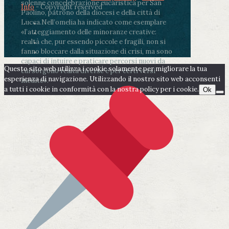
solenne concelebrazione eucaristica per San
Info
- Copyright reserved
Paolino, patrono della diocesi e della città di
Lucca.
Nell’omelia ha indicato come esemplare
«l’atteggiamento delle minoranze creative:
realtà che, pur essendo piccole e fragili, non si
fanno bloccare dalla situazione di crisi, ma sono
capaci di intuire e praticare percorsi nuovi da
Questo sito web utilizza i cookie solamente per migliorare la tua
cui sorgono realtà diverse e per certi versi
esperienza di navigazione. Utilizzando il nostro sito web acconsenti
inedite».
a tutti i cookie in conformità con la nostra policy per i cookie.
Ok