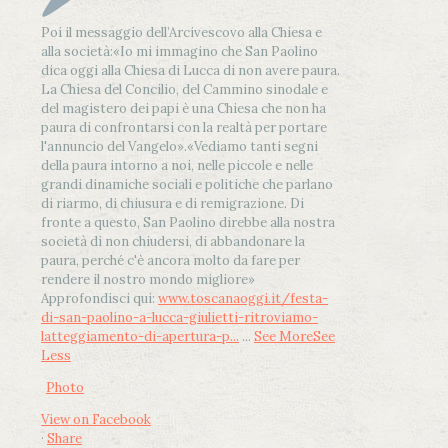
Poi il messaggio dell’Arcivescovo alla Chiesa e
alla società:
«Io mi immagino che San Paolino
dica oggi alla Chiesa di Lucca di non avere paura.
La Chiesa del Concilio, del Cammino sinodale e
del magistero dei papi è una Chiesa che non ha
paura di confrontarsi con la realtà per portare
l'annuncio del Vangelo»
.
«Vediamo tanti segni
della paura intorno a noi, nelle piccole e nelle
grandi dinamiche sociali e politiche che parlano
di riarmo, di chiusura e di remigrazione. Di
fronte a questo, San Paolino direbbe alla nostra
società di non chiudersi, di abbandonare la
paura, perché c'è ancora molto da fare per
rendere il nostro mondo migliore»
Approfondisci qui:
www.toscanaoggi.it/festa-
di-san-paolino-a-lucca-giulietti-ritroviamo-
latteggiamento-di-apertura-p...
...
See More
See
Less
Photo
View on Facebook
·
Share