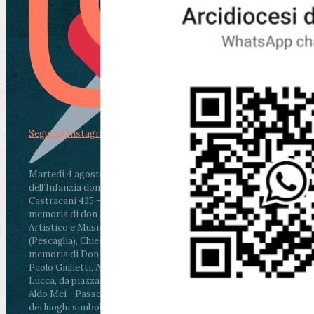
Segui su Instagram
Martedì 4 agosto2026
ore 11:30 - Lucca, Scuola
dell’Infanzia don Aldo Mei - Viale Castruccio
Castracani 435 - Inaugurazione murales in
memoria di don Aldo Mei curato dal Liceo
Artistico e Musicale “Passaglia”
.
ore 18 - Fiano
(Pescaglia), Chiesa parrocchiale - Messa in
memoria di Don Aldo Mei celebrata da mons.
Paolo Giulietti, Arcivescovo di Lucca
.
ore 20.30 -
Lucca, da piazza San Michele al Cippo di don
Aldo Mei - Passeggiata della Memoria in alcuni
dei luoghi simbolo della città. Ritrovo alle ore