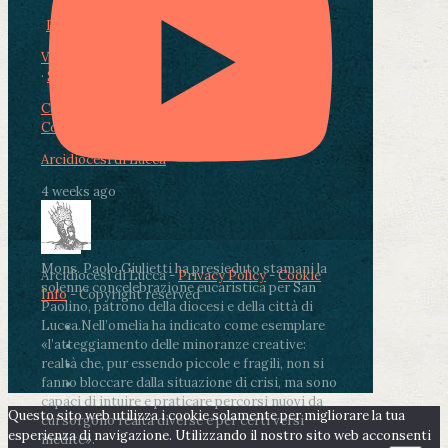
Photo
View on Facebook
·
Share
Condividi su Facebook
Condividi su Twitter
Condividi su LinkedIn
Condividi via email
Arcidiocesi di Lucca
4 weeks ago
Mons. Paolo Giulietti ha presieduto stamani la
Arcidiocesi di Lucca -
Privacy Policy
-
Cookie
solenne concelebrazione eucaristica per San
Info
- Copyright reserved
Paolino, patrono della diocesi e della città di
Lucca.
Nell’omelia ha indicato come esemplare
«l’atteggiamento delle minoranze creative:
realtà che, pur essendo piccole e fragili, non si
fanno bloccare dalla situazione di crisi, ma sono
capaci di intuire e praticare percorsi nuovi da
Questo sito web utilizza i cookie solamente per migliorare la tua
cui sorgono realtà diverse e per certi versi
esperienza di navigazione. Utilizzando il nostro sito web acconsenti
inedite».