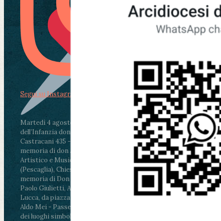
Segui su Instagram
Martedì 4 agosto2026
ore 11:30 - Lucca, Scuola
dell’Infanzia don Aldo Mei - Viale Castruccio
Castracani 435 - Inaugurazione murales in
memoria di don Aldo Mei curato dal Liceo
Artistico e Musicale “Passaglia”
.
ore 18 - Fiano
(Pescaglia), Chiesa parrocchiale - Messa in
memoria di Don Aldo Mei celebrata da mons.
Paolo Giulietti, Arcivescovo di Lucca
.
ore 20.30 -
Lucca, da piazza San Michele al Cippo di don
Aldo Mei - Passeggiata della Memoria in alcuni
dei luoghi simbolo della città. Ritrovo alle ore