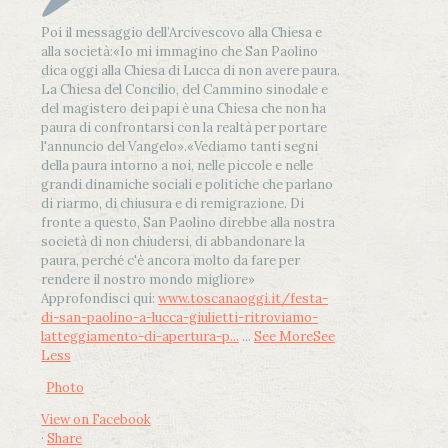
Poi il messaggio dell’Arcivescovo alla Chiesa e
alla società:
«Io mi immagino che San Paolino
dica oggi alla Chiesa di Lucca di non avere paura.
La Chiesa del Concilio, del Cammino sinodale e
del magistero dei papi è una Chiesa che non ha
paura di confrontarsi con la realtà per portare
l'annuncio del Vangelo»
.
«Vediamo tanti segni
della paura intorno a noi, nelle piccole e nelle
grandi dinamiche sociali e politiche che parlano
di riarmo, di chiusura e di remigrazione. Di
fronte a questo, San Paolino direbbe alla nostra
società di non chiudersi, di abbandonare la
paura, perché c'è ancora molto da fare per
rendere il nostro mondo migliore»
Approfondisci qui:
www.toscanaoggi.it/festa-
di-san-paolino-a-lucca-giulietti-ritroviamo-
latteggiamento-di-apertura-p...
...
See More
See
Less
Photo
View on Facebook
·
Share