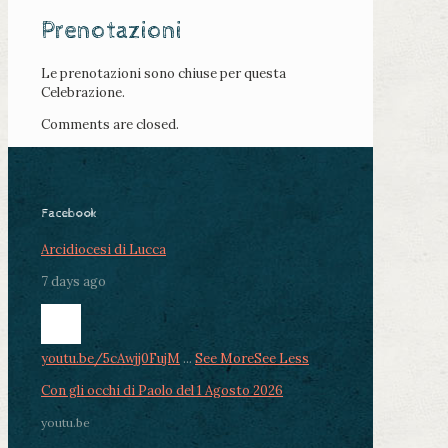
Prenotazioni
Le prenotazioni sono chiuse per questa
Celebrazione.
Comments are closed.
Facebook
Arcidiocesi di Lucca
7 days ago
youtu.be/5cAwjj0FujM
...
See More
See Less
Con gli occhi di Paolo del 1 Agosto 2026
youtu.be