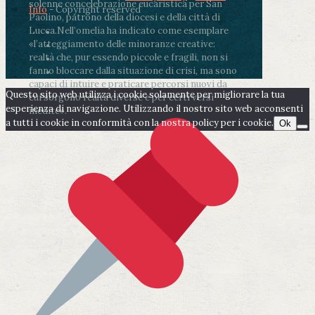
solenne concelebrazione eucaristica per San
Info
- Copyright reserved
Paolino, patrono della diocesi e della città di
Lucca.
Nell’omelia ha indicato come esemplare
«l’atteggiamento delle minoranze creative:
realtà che, pur essendo piccole e fragili, non si
fanno bloccare dalla situazione di crisi, ma sono
capaci di intuire e praticare percorsi nuovi da
Questo sito web utilizza i cookie solamente per migliorare la tua
cui sorgono realtà diverse e per certi versi
esperienza di navigazione. Utilizzando il nostro sito web acconsenti
inedite».
a tutti i cookie in conformità con la nostra policy per i cookie.
Ok