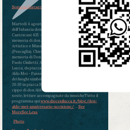
Segui su Instagram
Martedì 4 agosto2026
ore 11:30 - Lucca, Scuola
dell’Infanzia don Aldo Mei - Viale Castruccio
Castracani 435 - Inaugurazione murales in
memoria di don Aldo Mei curato dal Liceo
Artistico e Musicale “Passaglia”
.
ore 18 - Fiano
(Pescaglia), Chiesa parrocchiale - Messa in
memoria di Don Aldo Mei celebrata da mons.
Paolo Giulietti, Arcivescovo di Lucca
.
ore 20.30 -
Lucca, da piazza San Michele al Cippo di don
Aldo Mei - Passeggiata della Memoria in alcuni
dei luoghi simbolo della città. Ritrovo alle ore
20.30 in piazza San Michele con conclusione al
cippo di don Aldo Mei (Porta Elisa). Durante le
soste, letture accompagnate da musiche
Tutto il
programma qui:
www.diocesilucca.it/blog/don-
aldo-mei-anniversario-uccisione/
...
See
More
See Less
Photo