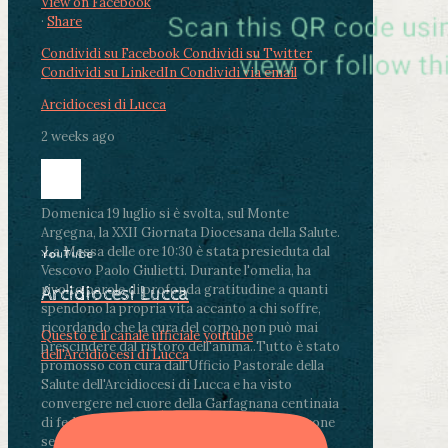
View on Facebook
·
Share
Condividi su Facebook
Condividi su Twitter
Condividi su LinkedIn
Condividi via email
Arcidiocesi di Lucca
2 weeks ago
Domenica 19 luglio si è svolta, sul Monte
Argegna, la XXII Giornata Diocesana della Salute.
.
La Messa delle ore 10:30 è stata presieduta dal
YouTube
Vescovo Paolo Giulietti. Durante l'omelia, ha
rivolto parole di profonda gratitudine a quanti
Arcidiocesi Lucca
spendono la propria vita accanto a chi soffre,
ricordando che la cura del corpo non può mai
Questo è il canale ufficiale youtube
prescindere dal ristoro dell'anima.
.
Tutto è stato
dell'Arcidiocesi di Lucca
promosso con cura dall'Ufficio Pastorale della
Salute dell'Arcidiocesi di Lucca e ha visto
convergere nel cuore della Garfagnana centinaia
di fedeli, operatori sanitari, volontari e persone
segnate dalla malattia.
...
See More
See Less