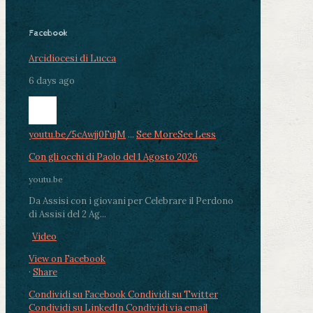
Facebook
Arcidiocesi di Lucca
6 days ago
youtu.be/5cAwjj0FujM
...
See More
See Less
Con gli occhi di Paolo del 1 Agosto 2026
youtu.be
Da Assisi con i giovani per Celebrare il Perdono
di Assisi del 2 Ag...
Video
View on Facebook
·
Share
Condividi su Facebook
Condividi su Twitter
Condividi su LinkedIn
Condividi via email