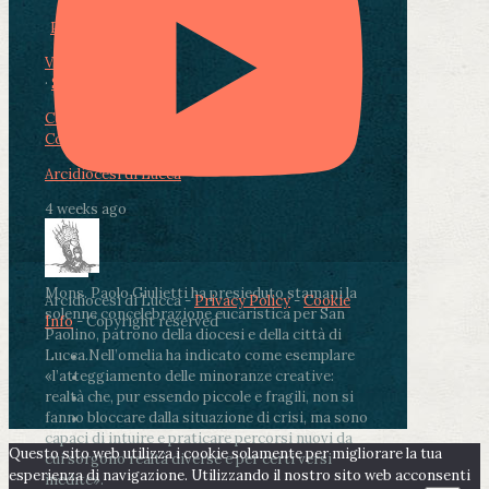
Photo
View on Facebook
·
Share
Condividi su Facebook
Condividi su Twitter
Condividi su LinkedIn
Condividi via email
Arcidiocesi di Lucca
4 weeks ago
Mons. Paolo Giulietti ha presieduto stamani la
Arcidiocesi di Lucca -
Privacy Policy
-
Cookie
solenne concelebrazione eucaristica per San
Info
- Copyright reserved
Paolino, patrono della diocesi e della città di
Lucca.
Nell’omelia ha indicato come esemplare
«l’atteggiamento delle minoranze creative:
realtà che, pur essendo piccole e fragili, non si
fanno bloccare dalla situazione di crisi, ma sono
capaci di intuire e praticare percorsi nuovi da
Questo sito web utilizza i cookie solamente per migliorare la tua
cui sorgono realtà diverse e per certi versi
esperienza di navigazione. Utilizzando il nostro sito web acconsenti
inedite».