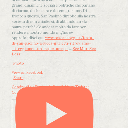
grandi dinamiche sociali e politiche che parlano
di riarmo, di chiusura e di remigrazione. Di
fronte a questo, San Paolino direbbe alla nostra
società di non chiudersi, di abbandonare la
paura, perché c'è ancora molto da fare per
rendere il nostro mondo migliore»
Approfondisci qui:
www.toscanaoggi.it/festa-
di-san-paolino-a-lucca-giulietti-ritroviamo-
latteggiamento-di-apertura-p...
...
See More
See
Less
Photo
View on Facebook
·
Share
Condividi su Facebook
Condividi su Twitter
Condividi su LinkedIn
Condividi via email