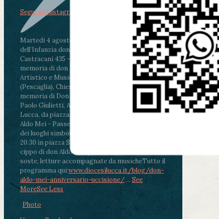
Segui su Instagram
Martedì 4 agosto2026
ore 11:30 - Lucca, Scuola
dell’Infanzia don Aldo Mei - Viale Castruccio
Castracani 435 - Inaugurazione murales in
memoria di don Aldo Mei curato dal Liceo
Artistico e Musicale “Passaglia”
.
ore 18 - Fiano
(Pescaglia), Chiesa parrocchiale - Messa in
memoria di Don Aldo Mei celebrata da mons.
Paolo Giulietti, Arcivescovo di Lucca
.
ore 20.30 -
Lucca, da piazza San Michele al Cippo di don
Aldo Mei - Passeggiata della Memoria in alcuni
dei luoghi simbolo della città. Ritrovo alle ore
20.30 in piazza San Michele con conclusione al
cippo di don Aldo Mei (Porta Elisa). Durante le
soste, letture accompagnate da musiche
Tutto il
programma qui:
www.diocesilucca.it/blog/don-
aldo-mei-anniversario-uccisione/
...
See
More
See Less
Photo