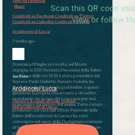
View on Facebook
·
Share
Condividi su Facebook
Condividi su Twitter
Condividi su LinkedIn
Condividi via email
Arcidiocesi di Lucca
2 weeks ago
Domenica 19 luglio si è svolta, sul Monte
Argegna, la XXII Giornata Diocesana della Salute.
.
La Messa delle ore 10:30 è stata presieduta dal
YouTube
Vescovo Paolo Giulietti. Durante l'omelia, ha
rivolto parole di profonda gratitudine a quanti
Arcidiocesi Lucca
spendono la propria vita accanto a chi soffre,
ricordando che la cura del corpo non può mai
Questo è il canale ufficiale youtube
prescindere dal ristoro dell'anima.
.
Tutto è stato
dell'Arcidiocesi di Lucca
promosso con cura dall'Ufficio Pastorale della
Salute dell'Arcidiocesi di Lucca e ha visto
convergere nel cuore della Garfagnana centinaia
di fedeli, operatori sanitari, volontari e persone
segnate dalla malattia.
...
See More
See Less