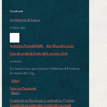
Facebook
Arcidiocesi di Lucca
4 days ago
youtu.be/5cAwjj0FujM
...
See More
See Less
Con gli occhi di Paolo del 1 Agosto 2026
youtu.be
Da Assisi con i giovani per Celebrare il Perdono
di Assisi del 2 Ag...
Video
View on Facebook
·
Share
Condividi su Facebook
Condividi su Twitter
Condividi su LinkedIn
Condividi via email