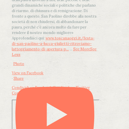
grandi dinamiche sociali e politiche che parlano
di riarmo, di chiusura e di remigrazione. Di
fronte a questo, San Paolino direbbe alla nostra
società di non chiudersi, di abbandonare la
paura, perché c'è ancora molto da fare per
rendere il nostro mondo migliore»
Approfondisci qui:
www.toscanaoggi.it/festa-
di-san-paolino-a-lucca-giulietti-ritroviamo-
latteggiamento-di-apertura-p...
...
See More
See
Less
Photo
View on Facebook
·
Share
Condividi su Facebook
Condividi su Twitter
Condividi su LinkedIn
Condividi via email