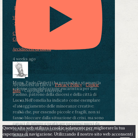
Photo
View on Facebook
·
Share
Condividi su Facebook
Condividi su Twitter
Condividi su LinkedIn
Condividi via email
Arcidiocesi di Lucca
4 weeks ago
Mons. Paolo Giulietti ha presieduto stamani la
Arcidiocesi di Lucca -
Privacy Policy
-
Cookie
solenne concelebrazione eucaristica per San
Info
- Copyright reserved
Paolino, patrono della diocesi e della città di
Lucca.
Nell’omelia ha indicato come esemplare
«l’atteggiamento delle minoranze creative:
realtà che, pur essendo piccole e fragili, non si
fanno bloccare dalla situazione di crisi, ma sono
capaci di intuire e praticare percorsi nuovi da
Questo sito web utilizza i cookie solamente per migliorare la tua
cui sorgono realtà diverse e per certi versi
esperienza di navigazione. Utilizzando il nostro sito web acconsenti
inedite».