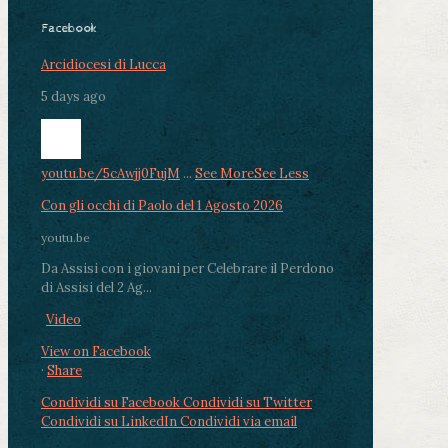
Facebook
Arcidiocesi di Lucca
5 days ago
youtu.be/5cAwjj0FujM
...
See More
See Less
Con gli occhi di Paolo del 1 Agosto 2026
youtu.be
Da Assisi con i giovani per Celebrare il Perdono
di Assisi del 2 Ag...
Video
View on Facebook
·
Share
Condividi su Facebook
Condividi su Twitter
Condividi su LinkedIn
Condividi via email