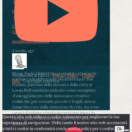
Photo
View on Facebook
·
Share
Condividi su Facebook
Condividi su Twitter
Condividi su LinkedIn
Condividi via email
Arcidiocesi di Lucca
4 weeks ago
Mons. Paolo Giulietti ha presieduto stamani la
Arcidiocesi di Lucca -
Privacy Policy
-
Cookie
solenne concelebrazione eucaristica per San
Info
- Copyright reserved
Paolino, patrono della diocesi e della città di
Lucca.
Nell’omelia ha indicato come esemplare
«l’atteggiamento delle minoranze creative:
realtà che, pur essendo piccole e fragili, non si
fanno bloccare dalla situazione di crisi, ma sono
capaci di intuire e praticare percorsi nuovi da
Questo sito web utilizza i cookie solamente per migliorare la tua
cui sorgono realtà diverse e per certi versi
esperienza di navigazione. Utilizzando il nostro sito web acconsenti
inedite».
a tutti i cookie in conformità con la nostra policy per i cookie.
Ok