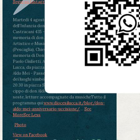
Segui su Instagram
Martedì 4 agosto2026
ore 11:30 - Lucca, Scuola
dell’Infanzia don Aldo Mei - Viale Castruccio
Castracani 435 - Inaugurazione murales in
memoria di don Aldo Mei curato dal Liceo
Artistico e Musicale “Passaglia”
.
ore 18 - Fiano
(Pescaglia), Chiesa parrocchiale - Messa in
memoria di Don Aldo Mei celebrata da mons.
Paolo Giulietti, Arcivescovo di Lucca
.
ore 20.30 -
Lucca, da piazza San Michele al Cippo di don
Aldo Mei - Passeggiata della Memoria in alcuni
dei luoghi simbolo della città. Ritrovo alle ore
20.30 in piazza San Michele con conclusione al
cippo di don Aldo Mei (Porta Elisa). Durante le
soste, letture accompagnate da musiche
Tutto il
programma qui:
www.diocesilucca.it/blog/don-
aldo-mei-anniversario-uccisione/
...
See
More
See Less
Photo
View on Facebook