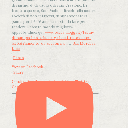
di riarmo, di chiusura e di remigrazione. Di
fronte a questo, San Paolino direbbe alla nostra
società di non chiudersi, di abbandonare la
paura, perché c'è ancora molto da fare per
rendere il nostro mondo migliore»
Approfondisci qui:
www.toscanaoggi.it/festa-
di-san-paolino-a-lucca-giulietti-ritroviamo-
latteggiamento-di-apertura-p...
...
See More
See
Less
Photo
View on Facebook
·
Share
Condividi su Facebook
Condividi su Twitter
Condividi su LinkedIn
Condividi via email