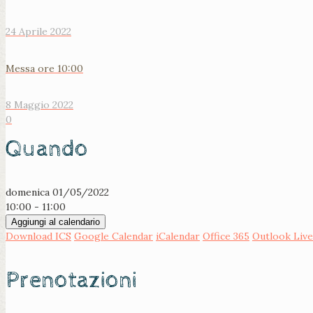
24 Aprile 2022
Messa ore 10:00
8 Maggio 2022
0
Quando
domenica 01/05/2022
10:00 - 11:00
Aggiungi al calendario
Download ICS
Google Calendar
iCalendar
Office 365
Outlook Live
Prenotazioni