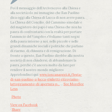
Poi il messaggio dell’Arcivescovo alla Chiesa e
alla società:
«Io mi immagino che San Paolino
dica oggi alla Chiesa di Lucca di non avere paura.
La Chiesa del Concilio, del Cammino sinodale e
del magistero dei papi è una Chiesa che non ha
paura di confrontarsi con la realtà per portare
l'annuncio del Vangelo»
.
«Vediamo tanti segni
della paura intorno a noi, nelle piccole e nelle
grandi dinamiche sociali e politiche che parlano
di riarmo, di chiusura e di remigrazione. Di
fronte a questo, San Paolino direbbe alla nostra
società di non chiudersi, di abbandonare la
paura, perché c'è ancora molto da fare per
rendere il nostro mondo migliore»
Approfondisci qui:
www.toscanaoggi.it/festa-
di-san-paolino-a-lucca-giulietti-ritroviamo-
latteggiamento-di-apertura-p...
...
See More
See
Less
Photo
View on Facebook
·
Share