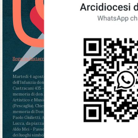
Segui su Instagram
Martedì 4 agosto2026
ore 11:30 - Lucca, Scuola
dell’Infanzia don Aldo Mei - Viale Castruccio
Castracani 435 - Inaugurazione murales in
memoria di don Aldo Mei curato dal Liceo
Artistico e Musicale “Passaglia”
.
ore 18 - Fiano
(Pescaglia), Chiesa parrocchiale - Messa in
memoria di Don Aldo Mei celebrata da mons.
Paolo Giulietti, Arcivescovo di Lucca
.
ore 20.30 -
Lucca, da piazza San Michele al Cippo di don
Aldo Mei - Passeggiata della Memoria in alcuni
dei luoghi simbolo della città. Ritrovo alle ore