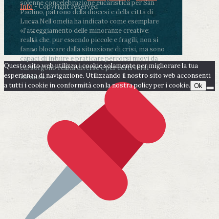
solenne concelebrazione eucaristica per San
Info
- Copyright reserved
Paolino, patrono della diocesi e della città di
Lucca.
Nell’omelia ha indicato come esemplare
«l’atteggiamento delle minoranze creative:
realtà che, pur essendo piccole e fragili, non si
fanno bloccare dalla situazione di crisi, ma sono
capaci di intuire e praticare percorsi nuovi da
Questo sito web utilizza i cookie solamente per migliorare la tua
cui sorgono realtà diverse e per certi versi
esperienza di navigazione. Utilizzando il nostro sito web acconsenti
inedite».
a tutti i cookie in conformità con la nostra policy per i cookie.
Ok