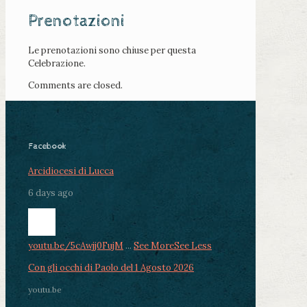
Prenotazioni
Le prenotazioni sono chiuse per questa
Celebrazione.
Comments are closed.
Facebook
Arcidiocesi di Lucca
6 days ago
youtu.be/5cAwjj0FujM
...
See More
See Less
Con gli occhi di Paolo del 1 Agosto 2026
youtu.be