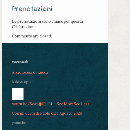
Prenotazioni
Le prenotazioni sono chiuse per questa
Celebrazione.
Comments are closed.
Facebook
Arcidiocesi di Lucca
5 days ago
youtu.be/5cAwjj0FujM
...
See More
See Less
Con gli occhi di Paolo del 1 Agosto 2026
youtu.be