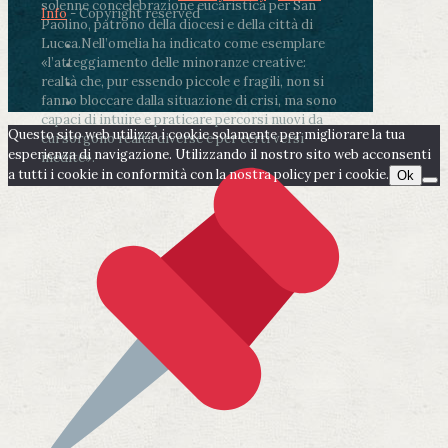
solenne concelebrazione eucaristica per San
Info
- Copyright reserved
Paolino, patrono della diocesi e della città di
Lucca.
Nell’omelia ha indicato come esemplare
«l’atteggiamento delle minoranze creative:
realtà che, pur essendo piccole e fragili, non si
fanno bloccare dalla situazione di crisi, ma sono
capaci di intuire e praticare percorsi nuovi da
Questo sito web utilizza i cookie solamente per migliorare la tua
cui sorgono realtà diverse e per certi versi
esperienza di navigazione. Utilizzando il nostro sito web acconsenti
inedite».
a tutti i cookie in conformità con la nostra policy per i cookie.
Ok