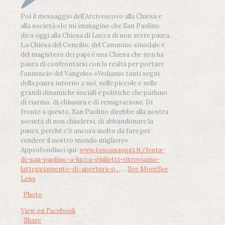
Poi il messaggio dell’Arcivescovo alla Chiesa e
alla società:
«Io mi immagino che San Paolino
dica oggi alla Chiesa di Lucca di non avere paura.
La Chiesa del Concilio, del Cammino sinodale e
del magistero dei papi è una Chiesa che non ha
paura di confrontarsi con la realtà per portare
l'annuncio del Vangelo»
.
«Vediamo tanti segni
della paura intorno a noi, nelle piccole e nelle
grandi dinamiche sociali e politiche che parlano
di riarmo, di chiusura e di remigrazione. Di
fronte a questo, San Paolino direbbe alla nostra
società di non chiudersi, di abbandonare la
paura, perché c'è ancora molto da fare per
rendere il nostro mondo migliore»
Approfondisci qui:
www.toscanaoggi.it/festa-
di-san-paolino-a-lucca-giulietti-ritroviamo-
latteggiamento-di-apertura-p...
...
See More
See
Less
Photo
View on Facebook
·
Share