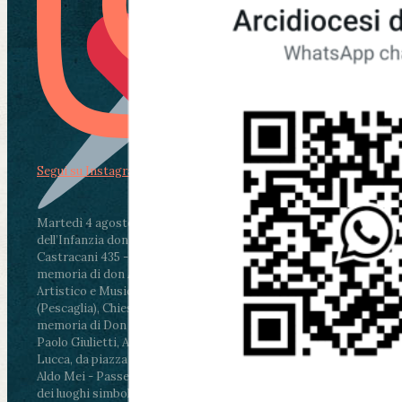
Segui su Instagram
Martedì 4 agosto2026
ore 11:30 - Lucca, Scuola
dell’Infanzia don Aldo Mei - Viale Castruccio
Castracani 435 - Inaugurazione murales in
memoria di don Aldo Mei curato dal Liceo
Artistico e Musicale “Passaglia”
.
ore 18 - Fiano
(Pescaglia), Chiesa parrocchiale - Messa in
memoria di Don Aldo Mei celebrata da mons.
Paolo Giulietti, Arcivescovo di Lucca
.
ore 20.30 -
Lucca, da piazza San Michele al Cippo di don
Aldo Mei - Passeggiata della Memoria in alcuni
dei luoghi simbolo della città. Ritrovo alle ore