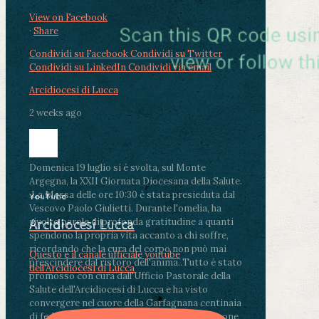
View on Facebook
·
Share
Condividi su Facebook
Condividi su Twitter
Condividi su LinkedIn
Condividi via email
Arcidiocesi di Lucca
2 weeks ago
Domenica 19 luglio si è svolta, sul Monte
Argegna, la XXII Giornata Diocesana della Salute.
.
La Messa delle ore 10:30 è stata presieduta dal
YouTube
Vescovo Paolo Giulietti. Durante l'omelia, ha
rivolto parole di profonda gratitudine a quanti
Arcidiocesi Lucca
spendono la propria vita accanto a chi soffre,
ricordando che la cura del corpo non può mai
Questo è il canale ufficiale youtube
prescindere dal ristoro dell'anima.
.
Tutto è stato
dell'Arcidiocesi di Lucca
promosso con cura dall'Ufficio Pastorale della
Salute dell'Arcidiocesi di Lucca e ha visto
convergere nel cuore della Garfagnana centinaia
di fedeli, operatori sanitari, volontari e persone