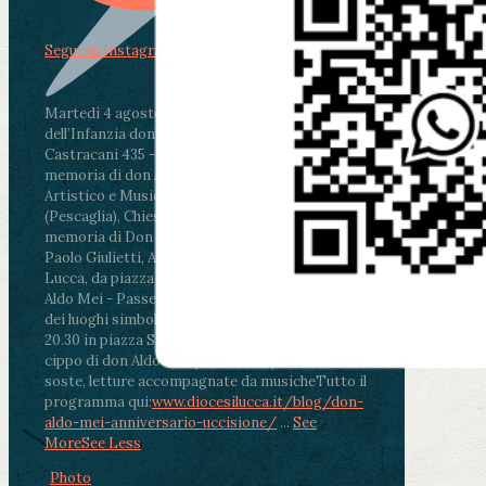
Segui su Instagram
Martedì 4 agosto2026
ore 11:30 - Lucca, Scuola
dell’Infanzia don Aldo Mei - Viale Castruccio
Castracani 435 - Inaugurazione murales in
memoria di don Aldo Mei curato dal Liceo
Artistico e Musicale “Passaglia”
.
ore 18 - Fiano
(Pescaglia), Chiesa parrocchiale - Messa in
memoria di Don Aldo Mei celebrata da mons.
Paolo Giulietti, Arcivescovo di Lucca
.
ore 20.30 -
Lucca, da piazza San Michele al Cippo di don
Aldo Mei - Passeggiata della Memoria in alcuni
dei luoghi simbolo della città. Ritrovo alle ore
20.30 in piazza San Michele con conclusione al
cippo di don Aldo Mei (Porta Elisa). Durante le
soste, letture accompagnate da musiche
Tutto il
programma qui:
www.diocesilucca.it/blog/don-
aldo-mei-anniversario-uccisione/
...
See
More
See Less
Photo