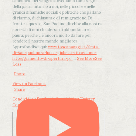
l'annuncio del Vangelo»
.
«Vediamo tanti segni
della paura intorno a noi, nelle piccole e nelle
grandi dinamiche sociali e politiche che parlano
di riarmo, di chiusura e di remigrazione. Di
fronte a questo, San Paolino direbbe alla nostra
società di non chiudersi, di abbandonare la
paura, perché c'è ancora molto da fare per
rendere il nostro mondo migliore»
Approfondisci qui:
www.toscanaoggi.it/festa-
di-san-paolino-a-lucca-giulietti-ritroviamo-
latteggiamento-di-apertura-p...
...
See More
See
Less
Photo
View on Facebook
·
Share
Condividi su Facebook
Condividi su Twitter
Condividi su LinkedIn
Condividi via email