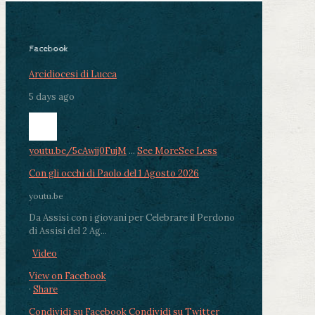
Facebook
Arcidiocesi di Lucca
5 days ago
youtu.be/5cAwjj0FujM
...
See More
See Less
Con gli occhi di Paolo del 1 Agosto 2026
youtu.be
Da Assisi con i giovani per Celebrare il Perdono
di Assisi del 2 Ag...
Video
View on Facebook
·
Share
Condividi su Facebook
Condividi su Twitter