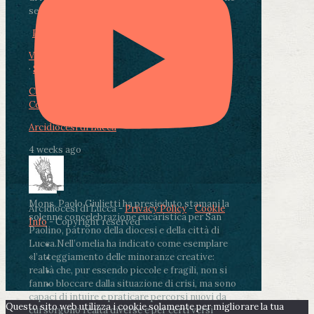
segnate dalla malattia.
...
See More
See Less
Photo
View on Facebook
·
Share
Condividi su Facebook
Condividi su Twitter
Condividi su LinkedIn
Condividi via email
Arcidiocesi di Lucca
4 weeks ago
Mons. Paolo Giulietti ha presieduto stamani la
Arcidiocesi di Lucca -
Privacy Policy
-
Cookie
solenne concelebrazione eucaristica per San
Info
- Copyright reserved
Paolino, patrono della diocesi e della città di
Lucca.
Nell’omelia ha indicato come esemplare
«l’atteggiamento delle minoranze creative:
realtà che, pur essendo piccole e fragili, non si
fanno bloccare dalla situazione di crisi, ma sono
capaci di intuire e praticare percorsi nuovi da
Questo sito web utilizza i cookie solamente per migliorare la tua
cui sorgono realtà diverse e per certi versi