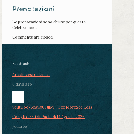
Prenotazioni
Le prenotazioni sono chiuse per questa
Celebrazione.
Comments are closed.
Facebook
Arcidiocesi di Lucca
6 days ago
youtu.be/5cAwjj0FujM
...
See More
See Less
Con gli occhi di Paolo del 1 Agosto 2026
youtu.be