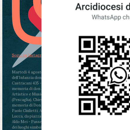
Segui su Instagram
Martedì 4 agosto2026
ore 11:30 - Lucca, Scuola
dell’Infanzia don Aldo Mei - Viale Castruccio
Castracani 435 - Inaugurazione murales in
memoria di don Aldo Mei curato dal Liceo
Artistico e Musicale “Passaglia”
.
ore 18 - Fiano
(Pescaglia), Chiesa parrocchiale - Messa in
memoria di Don Aldo Mei celebrata da mons.
Paolo Giulietti, Arcivescovo di Lucca
.
ore 20.30 -
Lucca, da piazza San Michele al Cippo di don
Aldo Mei - Passeggiata della Memoria in alcuni
dei luoghi simbolo della città. Ritrovo alle ore