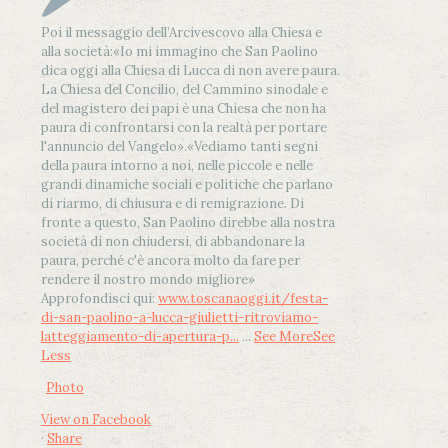
Poi il messaggio dell’Arcivescovo alla Chiesa e
alla società:
«Io mi immagino che San Paolino
dica oggi alla Chiesa di Lucca di non avere paura.
La Chiesa del Concilio, del Cammino sinodale e
del magistero dei papi è una Chiesa che non ha
paura di confrontarsi con la realtà per portare
l'annuncio del Vangelo»
.
«Vediamo tanti segni
della paura intorno a noi, nelle piccole e nelle
grandi dinamiche sociali e politiche che parlano
di riarmo, di chiusura e di remigrazione. Di
fronte a questo, San Paolino direbbe alla nostra
società di non chiudersi, di abbandonare la
paura, perché c'è ancora molto da fare per
rendere il nostro mondo migliore»
Approfondisci qui:
www.toscanaoggi.it/festa-
di-san-paolino-a-lucca-giulietti-ritroviamo-
latteggiamento-di-apertura-p...
...
See More
See
Less
Photo
View on Facebook
·
Share