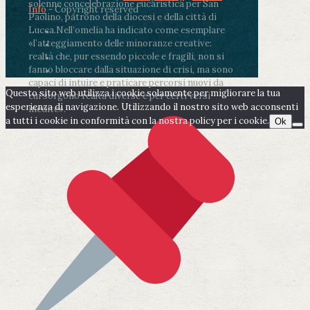
solenne concelebrazione eucaristica per San
Info
- Copyright reserved
Paolino, patrono della diocesi e della città di
Lucca.
Nell’omelia ha indicato come esemplare
«l’atteggiamento delle minoranze creative:
realtà che, pur essendo piccole e fragili, non si
fanno bloccare dalla situazione di crisi, ma sono
capaci di intuire e praticare percorsi nuovi da
Questo sito web utilizza i cookie solamente per migliorare la tua
cui sorgono realtà diverse e per certi versi
esperienza di navigazione. Utilizzando il nostro sito web acconsenti
inedite».
a tutti i cookie in conformità con la nostra policy per i cookie.
Ok