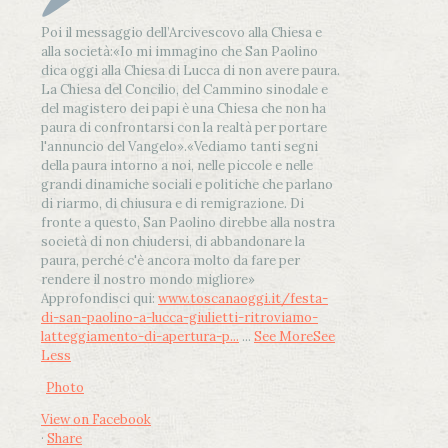
Poi il messaggio dell’Arcivescovo alla Chiesa e
alla società:
«Io mi immagino che San Paolino
dica oggi alla Chiesa di Lucca di non avere paura.
La Chiesa del Concilio, del Cammino sinodale e
del magistero dei papi è una Chiesa che non ha
paura di confrontarsi con la realtà per portare
l'annuncio del Vangelo»
.
«Vediamo tanti segni
della paura intorno a noi, nelle piccole e nelle
grandi dinamiche sociali e politiche che parlano
di riarmo, di chiusura e di remigrazione. Di
fronte a questo, San Paolino direbbe alla nostra
società di non chiudersi, di abbandonare la
paura, perché c'è ancora molto da fare per
rendere il nostro mondo migliore»
Approfondisci qui:
www.toscanaoggi.it/festa-
di-san-paolino-a-lucca-giulietti-ritroviamo-
latteggiamento-di-apertura-p...
...
See More
See
Less
Photo
View on Facebook
·
Share