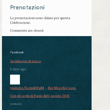
Prenotazioni
Le prenotazioni sono chiuse per questa
Celebrazione.
Comments are closed.
Facebook
Arcidiocesi di Lucca
5 days ago
youtu.be/5cAwjj0FujM
...
See More
See Less
Con gli occhi di Paolo del 1 Agosto 2026
youtu.be