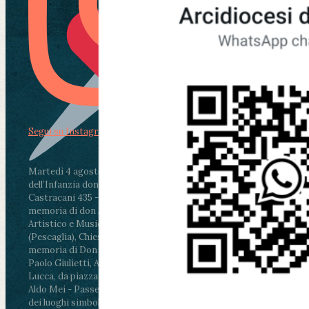
Segui su Instagram
Martedì 4 agosto2026
ore 11:30 - Lucca, Scuola
dell’Infanzia don Aldo Mei - Viale Castruccio
Castracani 435 - Inaugurazione murales in
memoria di don Aldo Mei curato dal Liceo
Artistico e Musicale “Passaglia”
.
ore 18 - Fiano
(Pescaglia), Chiesa parrocchiale - Messa in
memoria di Don Aldo Mei celebrata da mons.
Paolo Giulietti, Arcivescovo di Lucca
.
ore 20.30 -
Lucca, da piazza San Michele al Cippo di don
Aldo Mei - Passeggiata della Memoria in alcuni
dei luoghi simbolo della città. Ritrovo alle ore