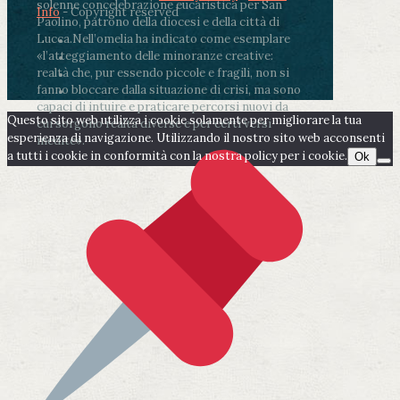
solenne concelebrazione eucaristica per San
Info
- Copyright reserved
Paolino, patrono della diocesi e della città di
Lucca.
Nell’omelia ha indicato come esemplare
«l’atteggiamento delle minoranze creative:
realtà che, pur essendo piccole e fragili, non si
fanno bloccare dalla situazione di crisi, ma sono
capaci di intuire e praticare percorsi nuovi da
Questo sito web utilizza i cookie solamente per migliorare la tua
cui sorgono realtà diverse e per certi versi
esperienza di navigazione. Utilizzando il nostro sito web acconsenti
inedite».
a tutti i cookie in conformità con la nostra policy per i cookie.
Ok