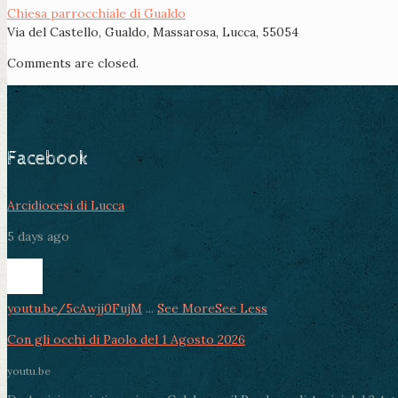
Chiesa parrocchiale di Gualdo
Via del Castello, Gualdo, Massarosa, Lucca, 55054
Comments are closed.
Facebook
Arcidiocesi di Lucca
5 days ago
youtu.be/5cAwjj0FujM
...
See More
See Less
Con gli occhi di Paolo del 1 Agosto 2026
youtu.be