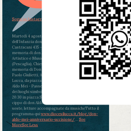
Segui su Instagram
Martedì 4 agosto2026
ore 11:30 - Lucca, Scuola
dell’Infanzia don Aldo Mei - Viale Castruccio
Castracani 435 - Inaugurazione murales in
memoria di don Aldo Mei curato dal Liceo
Artistico e Musicale “Passaglia”
.
ore 18 - Fiano
(Pescaglia), Chiesa parrocchiale - Messa in
memoria di Don Aldo Mei celebrata da mons.
Paolo Giulietti, Arcivescovo di Lucca
.
ore 20.30 -
Lucca, da piazza San Michele al Cippo di don
Aldo Mei - Passeggiata della Memoria in alcuni
dei luoghi simbolo della città. Ritrovo alle ore
20.30 in piazza San Michele con conclusione al
cippo di don Aldo Mei (Porta Elisa). Durante le
soste, letture accompagnate da musiche
Tutto il
programma qui:
www.diocesilucca.it/blog/don-
aldo-mei-anniversario-uccisione/
...
See
More
See Less