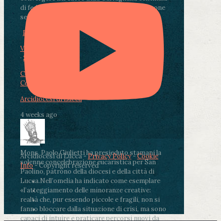
di fedeli, operatori sanitari, volontari e persone
segnate dalla malattia.
...
See More
See Less
Photo
View on Facebook
·
Share
Condividi su Facebook
Condividi su Twitter
Condividi su LinkedIn
Condividi via email
Arcidiocesi di Lucca
4 weeks ago
Mons. Paolo Giulietti ha presieduto stamani la
Arcidiocesi di Lucca -
Privacy Policy
-
Cookie
solenne concelebrazione eucaristica per San
Info
- Copyright reserved
Paolino, patrono della diocesi e della città di
Lucca.
Nell’omelia ha indicato come esemplare
«l’atteggiamento delle minoranze creative:
realtà che, pur essendo piccole e fragili, non si
fanno bloccare dalla situazione di crisi, ma sono
capaci di intuire e praticare percorsi nuovi da