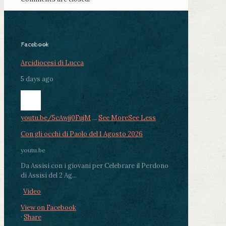
Facebook
Arcidiocesi di Lucca
5 days ago
youtu.be/5cAwjj0FujM
...
See More
See Less
Con gli occhi di Paolo del 1 Agosto 2026
youtu.be
Da Assisi con i giovani per Celebrare il Perdono
di Assisi del 2 Ag...
Video
View on Facebook
·
Share