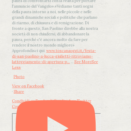
paura di confrontarsi con la realtà per portare
l'annuncio del Vangelo»
.
«Vediamo tanti segni
della paura intorno a noi, nelle piccole e nelle
grandi dinamiche sociali e politiche che parlano
di riarmo, di chiusura e di remigrazione. Di
fronte a questo, San Paolino direbbe alla nostra
società di non chiudersi, di abbandonare la
paura, perché c'è ancora molto da fare per
rendere il nostro mondo migliore»
Approfondisci qui:
www.toscanaoggi.it/festa-
di-san-paolino-a-lucca-giulietti-ritroviamo-
latteggiamento-di-apertura-p...
...
See More
See
Less
Photo
View on Facebook
·
Share
Condividi su Facebook
Condividi su Twitter
Condividi su LinkedIn
Condividi via email