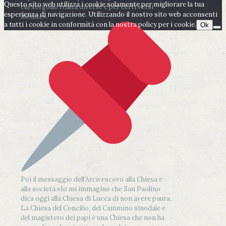
Questo sito web utilizza i cookie solamente per migliorare la tua
cui sorgono realtà diverse e per certi versi
esperienza di navigazione. Utilizzando il nostro sito web acconsenti
inedite».
a tutti i cookie in conformità con la nostra policy per i cookie.
Ok
Poi il messaggio dell’Arcivescovo alla Chiesa e
alla società:
«Io mi immagino che San Paolino
dica oggi alla Chiesa di Lucca di non avere paura.
La Chiesa del Concilio, del Cammino sinodale e
del magistero dei papi è una Chiesa che non ha