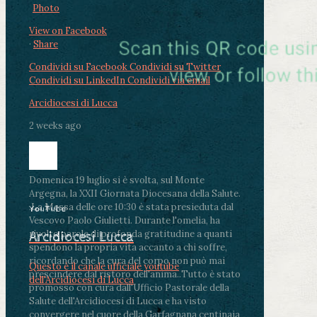
Photo
View on Facebook
·
Share
Condividi su Facebook
Condividi su Twitter
Condividi su LinkedIn
Condividi via email
Arcidiocesi di Lucca
2 weeks ago
Domenica 19 luglio si è svolta, sul Monte
Argegna, la XXII Giornata Diocesana della Salute.
.
La Messa delle ore 10:30 è stata presieduta dal
YouTube
Vescovo Paolo Giulietti. Durante l'omelia, ha
rivolto parole di profonda gratitudine a quanti
Arcidiocesi Lucca
spendono la propria vita accanto a chi soffre,
ricordando che la cura del corpo non può mai
Questo è il canale ufficiale youtube
prescindere dal ristoro dell'anima.
.
Tutto è stato
dell'Arcidiocesi di Lucca
promosso con cura dall'Ufficio Pastorale della
Salute dell'Arcidiocesi di Lucca e ha visto
convergere nel cuore della Garfagnana centinaia