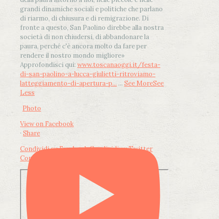
grandi dinamiche sociali e politiche che parlano
di riarmo, di chiusura e di remigrazione. Di
fronte a questo, San Paolino direbbe alla nostra
società di non chiudersi, di abbandonare la
paura, perché c'è ancora molto da fare per
rendere il nostro mondo migliore»
Approfondisci qui:
www.toscanaoggi.it/festa-
di-san-paolino-a-lucca-giulietti-ritroviamo-
latteggiamento-di-apertura-p...
...
See More
See
Less
Photo
View on Facebook
·
Share
Condividi su Facebook
Condividi su Twitter
Condividi su LinkedIn
Condividi via email