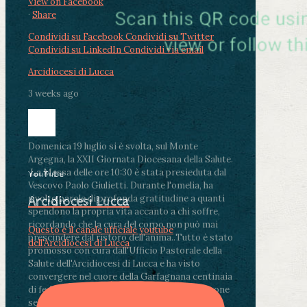
View on Facebook
·
Share
Condividi su Facebook
Condividi su Twitter
Condividi su LinkedIn
Condividi via email
Arcidiocesi di Lucca
3 weeks ago
Domenica 19 luglio si è svolta, sul Monte
Argegna, la XXII Giornata Diocesana della Salute.
.
La Messa delle ore 10:30 è stata presieduta dal
YouTube
Vescovo Paolo Giulietti. Durante l'omelia, ha
rivolto parole di profonda gratitudine a quanti
Arcidiocesi Lucca
spendono la propria vita accanto a chi soffre,
ricordando che la cura del corpo non può mai
Questo è il canale ufficiale youtube
prescindere dal ristoro dell'anima.
.
Tutto è stato
dell'Arcidiocesi di Lucca
promosso con cura dall'Ufficio Pastorale della
Salute dell'Arcidiocesi di Lucca e ha visto
convergere nel cuore della Garfagnana centinaia
di fedeli, operatori sanitari, volontari e persone
segnate dalla malattia.
...
See More
See Less