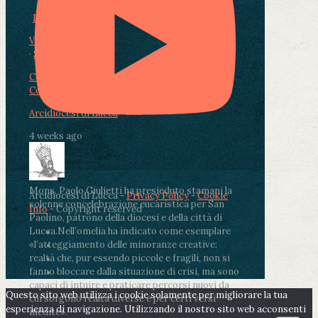
Photo
View on Facebook
·
Share
Condividi su Facebook
Condividi su Twitter
Condividi su LinkedIn
Condividi via email
Arcidiocesi di Lucca
4 weeks ago
Mons. Paolo Giulietti ha presieduto stamani la
Arcidiocesi di Lucca -
Privacy Policy
-
Cookie
solenne concelebrazione eucaristica per San
Info
- Copyright reserved
Paolino, patrono della diocesi e della città di
Lucca.
Nell’omelia ha indicato come esemplare
«l’atteggiamento delle minoranze creative:
realtà che, pur essendo piccole e fragili, non si
fanno bloccare dalla situazione di crisi, ma sono
capaci di intuire e praticare percorsi nuovi da
Questo sito web utilizza i cookie solamente per migliorare la tua
cui sorgono realtà diverse e per certi versi
esperienza di navigazione. Utilizzando il nostro sito web acconsenti
inedite».