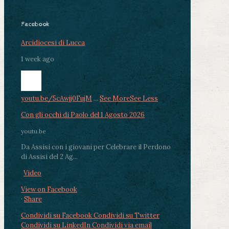
Facebook
Arcidiocesi di Lucca
1 week ago
youtu.be/5cAwjj0FujM
...
See More
See Less
Con gli occhi di Paolo del 1 Agosto 2026
youtu.be
Da Assisi con i giovani per Celebrare il Perdono
di Assisi del 2 Ag...
Video
View on Facebook
·
Share
Condividi su Facebook
Condividi su Twitter
Condividi su LinkedIn
Condividi via email