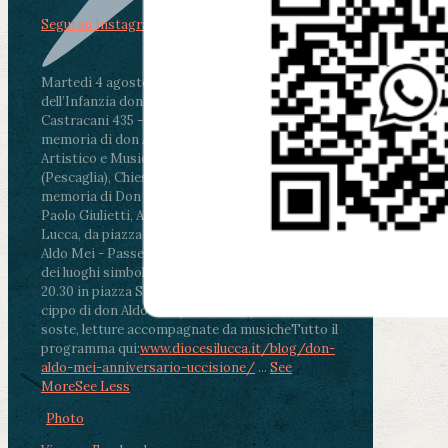
Segui su Instagram
Martedì 4 agosto2026
ore 11:30 - Lucca, Scuola
dell’Infanzia don Aldo Mei - Viale Castruccio
Castracani 435 - Inaugurazione murales in
memoria di don Aldo Mei curato dal Liceo
Artistico e Musicale “Passaglia”
.
ore 18 - Fiano
(Pescaglia), Chiesa parrocchiale - Messa in
memoria di Don Aldo Mei celebrata da mons.
Paolo Giulietti, Arcivescovo di Lucca
.
ore 20.30 -
Lucca, da piazza San Michele al Cippo di don
Aldo Mei - Passeggiata della Memoria in alcuni
dei luoghi simbolo della città. Ritrovo alle ore
20.30 in piazza San Michele con conclusione al
cippo di don Aldo Mei (Porta Elisa). Durante le
soste, letture accompagnate da musiche
Tutto il
programma qui:
www.diocesilucca.it/blog/don-
aldo-mei-anniversario-uccisione/
...
See
More
See Less
Photo