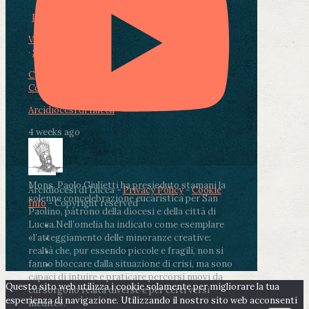
Photo
View on Facebook
·
Share
Condividi su Facebook
Condividi su Twitter
Condividi su LinkedIn
Condividi via email
Arcidiocesi di Lucca
4 weeks ago
Mons. Paolo Giulietti ha presieduto stamani la
Arcidiocesi di Lucca -
Privacy Policy
-
Cookie
solenne concelebrazione eucaristica per San
Info
- Copyright reserved
Paolino, patrono della diocesi e della città di
Lucca.
Nell’omelia ha indicato come esemplare
«l’atteggiamento delle minoranze creative:
realtà che, pur essendo piccole e fragili, non si
fanno bloccare dalla situazione di crisi, ma sono
capaci di intuire e praticare percorsi nuovi da
Questo sito web utilizza i cookie solamente per migliorare la tua
cui sorgono realtà diverse e per certi versi
esperienza di navigazione. Utilizzando il nostro sito web acconsenti
inedite».