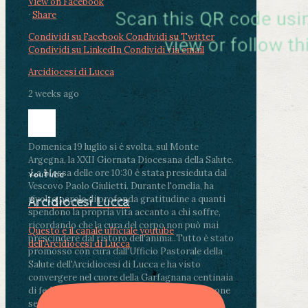
View on Facebook
·
Share
Condividi su Facebook
Condividi su Twitter
Condividi su LinkedIn
Condividi via email
Arcidiocesi di Lucca
2 weeks ago
Domenica 19 luglio si è svolta, sul Monte
Argegna, la XXII Giornata Diocesana della Salute.
.
La Messa delle ore 10:30 è stata presieduta dal
YouTube
Vescovo Paolo Giulietti. Durante l'omelia, ha
rivolto parole di profonda gratitudine a quanti
Arcidiocesi Lucca
spendono la propria vita accanto a chi soffre,
ricordando che la cura del corpo non può mai
Questo è il canale ufficiale youtube
prescindere dal ristoro dell'anima.
.
Tutto è stato
dell'Arcidiocesi di Lucca
promosso con cura dall'Ufficio Pastorale della
Salute dell'Arcidiocesi di Lucca e ha visto
convergere nel cuore della Garfagnana centinaia
di fedeli, operatori sanitari, volontari e persone
segnate dalla malattia.
...
See More
See Less