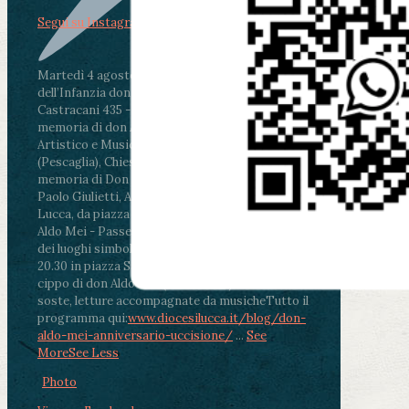
Segui su Instagram
Martedì 4 agosto2026
ore 11:30 - Lucca, Scuola
dell’Infanzia don Aldo Mei - Viale Castruccio
Castracani 435 - Inaugurazione murales in
memoria di don Aldo Mei curato dal Liceo
Artistico e Musicale “Passaglia”
.
ore 18 - Fiano
(Pescaglia), Chiesa parrocchiale - Messa in
memoria di Don Aldo Mei celebrata da mons.
Paolo Giulietti, Arcivescovo di Lucca
.
ore 20.30 -
Lucca, da piazza San Michele al Cippo di don
Aldo Mei - Passeggiata della Memoria in alcuni
dei luoghi simbolo della città. Ritrovo alle ore
20.30 in piazza San Michele con conclusione al
cippo di don Aldo Mei (Porta Elisa). Durante le
soste, letture accompagnate da musiche
Tutto il
programma qui:
www.diocesilucca.it/blog/don-
aldo-mei-anniversario-uccisione/
...
See
More
See Less
Photo