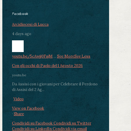
Facebook
Arcidiocesi di Lucca
4 days ago
youtu.be/5cAwjj0FujM
...
See More
See Less
Con gli occhi di Paolo del 1 Agosto 2026
youtu.be
Da Assisi con i giovani per Celebrare il Perdono
di Assisi del 2 Ag...
Video
View on Facebook
·
Share
Condividi su Facebook
Condividi su Twitter
Condividi su LinkedIn
Condividi via email