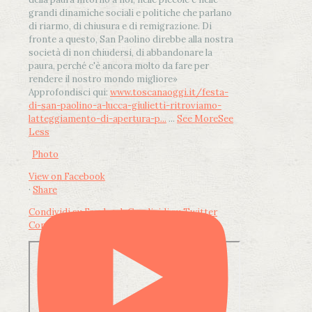
grandi dinamiche sociali e politiche che parlano
di riarmo, di chiusura e di remigrazione. Di
fronte a questo, San Paolino direbbe alla nostra
società di non chiudersi, di abbandonare la
paura, perché c'è ancora molto da fare per
rendere il nostro mondo migliore»
Approfondisci qui:
www.toscanaoggi.it/festa-
di-san-paolino-a-lucca-giulietti-ritroviamo-
latteggiamento-di-apertura-p...
...
See More
See
Less
Photo
View on Facebook
·
Share
Condividi su Facebook
Condividi su Twitter
Condividi su LinkedIn
Condividi via email