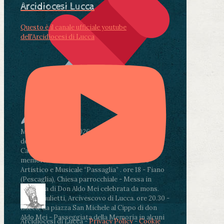
Arcidiocesi Lucca
Questo è il canale ufficiale youtube
dell'Arcidiocesi di Lucca
Martedì 4 agosto2026
ore 11:30 - Lucca, Scuola
dell’Infanzia don Aldo Mei - Viale Castruccio
Castracani 435 - Inaugurazione murales in
memoria di don Aldo Mei curato dal Liceo
Artistico e Musicale “Passaglia”
.
ore 18 - Fiano
(Pescaglia), Chiesa parrocchiale - Messa in
memoria di Don Aldo Mei celebrata da mons.
Paolo Giulietti, Arcivescovo di Lucca
.
ore 20.30 -
Lucca, da piazza San Michele al Cippo di don
Aldo Mei - Passeggiata della Memoria in alcuni
Arcidiocesi di Lucca -
Privacy Policy
-
Cookie