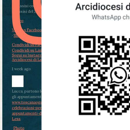
Da Assisi con i giovani per Celebrare il Perdono
di Assisi del 2 Ag...
Video
View on Facebook
·
Share
Condividi su Facebook
Condividi su Twitter
Condividi su LinkedIn
Condividi via email
Segui su Instagram
Arcidiocesi di Lucca
1 week ago
Lucca, partono le celebrazioni per don Aldo Mei:
gli appuntamenti dal 2 al 4 agosto
www.toscanaoggi.it/lucca-partono-le-
celebrazioni-per-don-aldo-mei-gli-
appuntamenti-dal-2-al-4-ago...
...
See More
See
Less
Photo