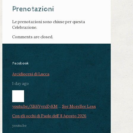
Prenotazioni
Le prenotazioni sono chiuse per questa
Celebrazione.
Comments are closed.
Facebook
Arcidiocesi di Lucca
1 day ago
youtu.be/XK6YyrxEyKM
...
See More
See Less
Con gli occhi di Paolo dell' 8 Agosto 2026
youtu.be