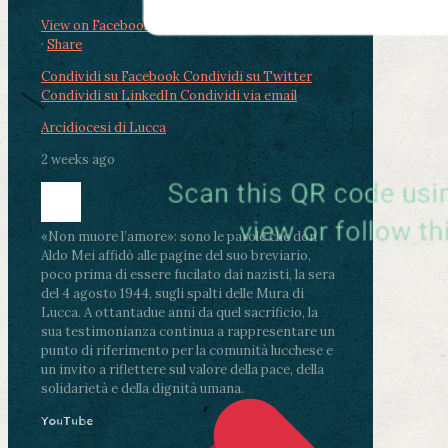
View on Facebook
·
Share
Condividi su Facebook
Condividi su Twitter
Condividi su LinkedIn
Condividi via email
Arcidiocesi di Lucca
2 weeks ago
«Non muore l’amore»: sono le parole che don
Aldo Mei affidò alle pagine del suo breviario,
poco prima di essere fucilato dai nazisti, la sera
del 4 agosto 1944, sugli spalti delle Mura di
Lucca. A ottantadue anni da quel sacrificio, la
sua testimonianza continua a rappresentare un
punto di riferimento per la comunità lucchese e
un invito a riflettere sul valore della pace, della
solidarietà e della dignità umana.
YouTube