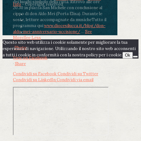
dei luoghi simbolo della città. Ritrovo alle ore
Info
- Copyright reserved
20.30 in piazza San Michele con conclusione al
cippo di don Aldo Mei (Porta Elisa). Durante le
soste, letture accompagnate da musiche
Tutto il
programma qui:
www.diocesilucca.it/blog/don-
aldo-mei-anniversario-uccisione/
...
See
More
See Less
Questo sito web utilizza i cookie solamente per migliorare la tua
Photo
esperienza di navigazione. Utilizzando il nostro sito web acconsenti
a tutti i cookie in conformità con la nostra policy per i cookie.
Ok
View on Facebook
·
Share
Condividi su Facebook
Condividi su Twitter
Condividi su LinkedIn
Condividi via email