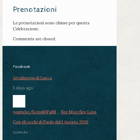
Prenotazioni
Le prenotazioni sono chiuse per questa
Celebrazione.
Comments are closed.
Facebook
Arcidiocesi di Lucca
5 days ago
youtu.be/5cAwjj0FujM
...
See More
See Less
Con gli occhi di Paolo del 1 Agosto 2026
youtu.be