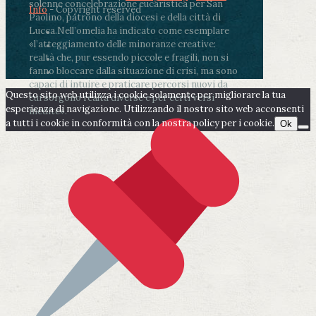
solenne concelebrazione eucaristica per San
Info
- Copyright reserved
Paolino, patrono della diocesi e della città di
Lucca.
Nell’omelia ha indicato come esemplare
«l’atteggiamento delle minoranze creative:
realtà che, pur essendo piccole e fragili, non si
fanno bloccare dalla situazione di crisi, ma sono
capaci di intuire e praticare percorsi nuovi da
Questo sito web utilizza i cookie solamente per migliorare la tua
cui sorgono realtà diverse e per certi versi
esperienza di navigazione. Utilizzando il nostro sito web acconsenti
inedite».
a tutti i cookie in conformità con la nostra policy per i cookie.
Ok