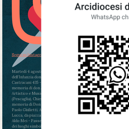
Segui su Instagram
Martedì 4 agosto2026
ore 11:30 - Lucca, Scuola
dell’Infanzia don Aldo Mei - Viale Castruccio
Castracani 435 - Inaugurazione murales in
memoria di don Aldo Mei curato dal Liceo
Artistico e Musicale “Passaglia”
.
ore 18 - Fiano
(Pescaglia), Chiesa parrocchiale - Messa in
memoria di Don Aldo Mei celebrata da mons.
Paolo Giulietti, Arcivescovo di Lucca
.
ore 20.30 -
Lucca, da piazza San Michele al Cippo di don
Aldo Mei - Passeggiata della Memoria in alcuni
dei luoghi simbolo della città. Ritrovo alle ore