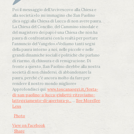
Poi il messaggio dell’Arcivescovo alla Chiesa e
alla società:
«Io mi immagino che San Paolino
dica oggi alla Chiesa di Lucca di non avere paura.
La Chiesa del Concilio, del Cammino sinodale e
del magistero dei papi è una Chiesa che non ha
paura di confrontarsi con la realtà per portare
l'annuncio del Vangelo»
.
«Vediamo tanti segni
della paura intorno a noi, nelle piccole e nelle
grandi dinamiche sociali e politiche che parlano
di riarmo, di chiusura e di remigrazione. Di
fronte a questo, San Paolino direbbe alla nostra
società di non chiudersi, di abbandonare la
paura, perché c'è ancora molto da fare per
rendere il nostro mondo migliore»
Approfondisci qui:
www.toscanaoggi.it/festa-
di-san-paolino-a-lucca-giulietti-ritroviamo-
latteggiamento-di-apertura-p...
...
See More
See
Less
Photo
View on Facebook
·
Share