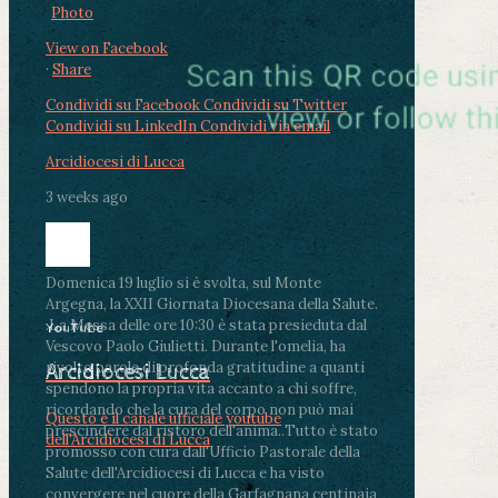
Photo
View on Facebook
·
Share
Condividi su Facebook
Condividi su Twitter
Condividi su LinkedIn
Condividi via email
Arcidiocesi di Lucca
3 weeks ago
Domenica 19 luglio si è svolta, sul Monte
Argegna, la XXII Giornata Diocesana della Salute.
.
La Messa delle ore 10:30 è stata presieduta dal
YouTube
Vescovo Paolo Giulietti. Durante l'omelia, ha
rivolto parole di profonda gratitudine a quanti
Arcidiocesi Lucca
spendono la propria vita accanto a chi soffre,
ricordando che la cura del corpo non può mai
Questo è il canale ufficiale youtube
prescindere dal ristoro dell'anima.
.
Tutto è stato
dell'Arcidiocesi di Lucca
promosso con cura dall'Ufficio Pastorale della
Salute dell'Arcidiocesi di Lucca e ha visto
convergere nel cuore della Garfagnana centinaia