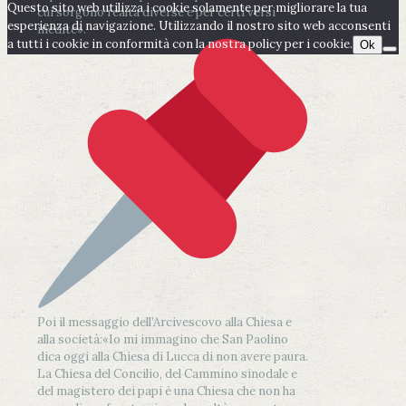
Questo sito web utilizza i cookie solamente per migliorare la tua
cui sorgono realtà diverse e per certi versi
esperienza di navigazione. Utilizzando il nostro sito web acconsenti
inedite».
a tutti i cookie in conformità con la nostra policy per i cookie.
Ok
Poi il messaggio dell’Arcivescovo alla Chiesa e
alla società:
«Io mi immagino che San Paolino
dica oggi alla Chiesa di Lucca di non avere paura.
La Chiesa del Concilio, del Cammino sinodale e
del magistero dei papi è una Chiesa che non ha