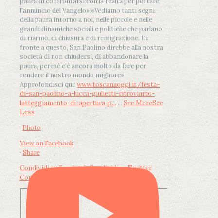
paura di confrontarsi con la realtà per portare
l'annuncio del Vangelo»
.
«Vediamo tanti segni
della paura intorno a noi, nelle piccole e nelle
grandi dinamiche sociali e politiche che parlano
di riarmo, di chiusura e di remigrazione. Di
fronte a questo, San Paolino direbbe alla nostra
società di non chiudersi, di abbandonare la
paura, perché c'è ancora molto da fare per
rendere il nostro mondo migliore»
Approfondisci qui:
www.toscanaoggi.it/festa-
di-san-paolino-a-lucca-giulietti-ritroviamo-
latteggiamento-di-apertura-p...
...
See More
See
Less
Photo
View on Facebook
·
Share
Condividi su Facebook
Condividi su Twitter
Condividi su LinkedIn
Condividi via email