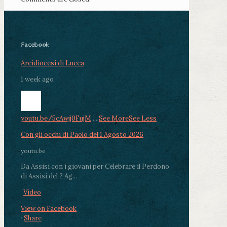
Facebook
Arcidiocesi di Lucca
1 week ago
youtu.be/5cAwjj0FujM
...
See More
See Less
Con gli occhi di Paolo del 1 Agosto 2026
youtu.be
Da Assisi con i giovani per Celebrare il Perdono
di Assisi del 2 Ag...
Video
View on Facebook
·
Share