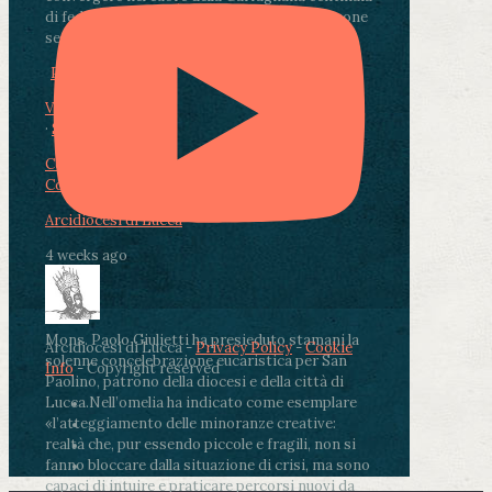
di fedeli, operatori sanitari, volontari e persone
segnate dalla malattia.
...
See More
See Less
Photo
View on Facebook
·
Share
Condividi su Facebook
Condividi su Twitter
Condividi su LinkedIn
Condividi via email
Arcidiocesi di Lucca
4 weeks ago
Mons. Paolo Giulietti ha presieduto stamani la
Arcidiocesi di Lucca -
Privacy Policy
-
Cookie
solenne concelebrazione eucaristica per San
Info
- Copyright reserved
Paolino, patrono della diocesi e della città di
Lucca.
Nell’omelia ha indicato come esemplare
«l’atteggiamento delle minoranze creative:
realtà che, pur essendo piccole e fragili, non si
fanno bloccare dalla situazione di crisi, ma sono
capaci di intuire e praticare percorsi nuovi da