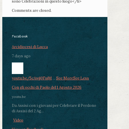
sono Celebrazioni in questo luogo</li>
Comments are closed.
Facebook
Arcidiocesi di Lucca
7 days ago
youtu.be/5cAwjj0FujM
...
See More
See Less
Con gli occhi di Paolo del 1 Agosto 2026
youtu.be
Da Assisi con i giovani per Celebrare il Perdono
di Assisi del 2 Ag...
Video