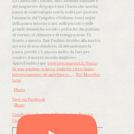
La Chiesa del Concilio, del Cammino sinodale e
del magistero dei papi è una Chiesa che non ha
paura di confrontarsi con la realtà per portare
l'annuncio del Vangelo»
.
«Vediamo tanti segni
della paura intorno a noi, nelle piccole e nelle
grandi dinamiche sociali e politiche che parlano
di riarmo, di chiusura e di remigrazione. Di
fronte a questo, San Paolino direbbe alla nostra
società di non chiudersi, di abbandonare la
paura, perché c'è ancora molto da fare per
rendere il nostro mondo migliore»
Approfondisci qui:
www.toscanaoggi.it/festa-
di-san-paolino-a-lucca-giulietti-ritroviamo-
latteggiamento-di-apertura-p...
...
See More
See
Less
Photo
View on Facebook
·
Share
Condividi su Facebook
Condividi su Twitter
Condividi su LinkedIn
Condividi via email