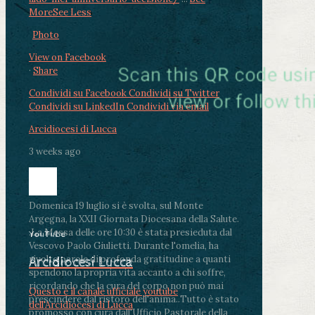
More
See Less
Photo
View on Facebook
·
Share
Condividi su Facebook
Condividi su Twitter
Condividi su LinkedIn
Condividi via email
Arcidiocesi di Lucca
3 weeks ago
Domenica 19 luglio si è svolta, sul Monte
Argegna, la XXII Giornata Diocesana della Salute.
.
La Messa delle ore 10:30 è stata presieduta dal
YouTube
Vescovo Paolo Giulietti. Durante l'omelia, ha
rivolto parole di profonda gratitudine a quanti
Arcidiocesi Lucca
spendono la propria vita accanto a chi soffre,
ricordando che la cura del corpo non può mai
Questo è il canale ufficiale youtube
prescindere dal ristoro dell'anima.
.
Tutto è stato
dell'Arcidiocesi di Lucca
promosso con cura dall'Ufficio Pastorale della