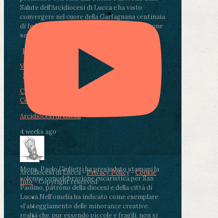
Salute dell'Arcidiocesi di Lucca e ha visto
convergere nel cuore della Garfagnana centinaia
di fedeli, operatori sanitari, volontari e persone
segnate dalla malattia.
...
See More
See Less
Photo
View on Facebook
·
Share
Condividi su Facebook
Condividi su Twitter
Condividi su LinkedIn
Condividi via email
Arcidiocesi di Lucca
4 weeks ago
Mons. Paolo Giulietti ha presieduto stamani la
Arcidiocesi di Lucca -
Privacy Policy
-
Cookie
solenne concelebrazione eucaristica per San
Info
- Copyright reserved
Paolino, patrono della diocesi e della città di
Lucca.
Nell’omelia ha indicato come esemplare
«l’atteggiamento delle minoranze creative:
realtà che, pur essendo piccole e fragili, non si