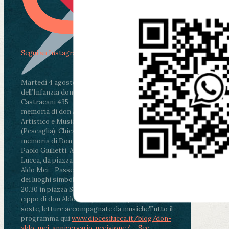
Segui su Instagram
Martedì 4 agosto2026
ore 11:30 - Lucca, Scuola
dell’Infanzia don Aldo Mei - Viale Castruccio
Castracani 435 - Inaugurazione murales in
memoria di don Aldo Mei curato dal Liceo
Artistico e Musicale “Passaglia”
.
ore 18 - Fiano
(Pescaglia), Chiesa parrocchiale - Messa in
memoria di Don Aldo Mei celebrata da mons.
Paolo Giulietti, Arcivescovo di Lucca
.
ore 20.30 -
Lucca, da piazza San Michele al Cippo di don
Aldo Mei - Passeggiata della Memoria in alcuni
dei luoghi simbolo della città. Ritrovo alle ore
20.30 in piazza San Michele con conclusione al
cippo di don Aldo Mei (Porta Elisa). Durante le
soste, letture accompagnate da musiche
Tutto il
programma qui:
www.diocesilucca.it/blog/don-
aldo-mei-anniversario-uccisione/
...
See