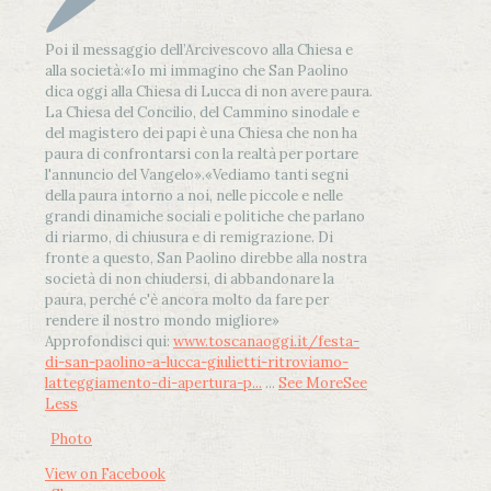
Poi il messaggio dell’Arcivescovo alla Chiesa e
alla società:
«Io mi immagino che San Paolino
dica oggi alla Chiesa di Lucca di non avere paura.
La Chiesa del Concilio, del Cammino sinodale e
del magistero dei papi è una Chiesa che non ha
paura di confrontarsi con la realtà per portare
l'annuncio del Vangelo»
.
«Vediamo tanti segni
della paura intorno a noi, nelle piccole e nelle
grandi dinamiche sociali e politiche che parlano
di riarmo, di chiusura e di remigrazione. Di
fronte a questo, San Paolino direbbe alla nostra
società di non chiudersi, di abbandonare la
paura, perché c'è ancora molto da fare per
rendere il nostro mondo migliore»
Approfondisci qui:
www.toscanaoggi.it/festa-
di-san-paolino-a-lucca-giulietti-ritroviamo-
latteggiamento-di-apertura-p...
...
See More
See
Less
Photo
View on Facebook