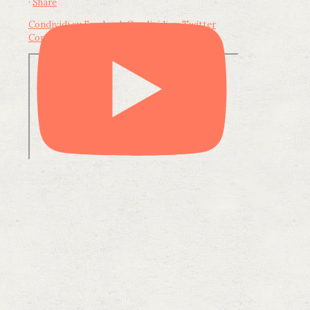
·
Share
Condividi su Facebook
Condividi su Twitter
Condividi su LinkedIn
Condividi via email