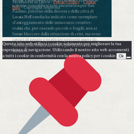
Arcidiocesi di Lucca -
Privacy Policy
-
Cookie
solenne concelebrazione eucaristica per San
Info
- Copyright reserved
Paolino, patrono della diocesi e della città di
Lucca.
Nell’omelia ha indicato come esemplare
«l’atteggiamento delle minoranze creative:
realtà che, pur essendo piccole e fragili, non si
fanno bloccare dalla situazione di crisi, ma sono
capaci di intuire e praticare percorsi nuovi da
Questo sito web utilizza i cookie solamente per migliorare la tua
cui sorgono realtà diverse e per certi versi
esperienza di navigazione. Utilizzando il nostro sito web acconsenti
inedite».
a tutti i cookie in conformità con la nostra policy per i cookie.
Ok