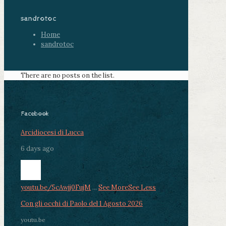
sandrotoc
Home
sandrotoc
There are no posts on the list.
Facebook
Arcidiocesi di Lucca
6 days ago
youtu.be/5cAwjj0FujM
...
See More
See Less
Con gli occhi di Paolo del 1 Agosto 2026
youtu.be