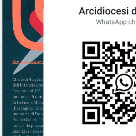
Segui su Instagram
Martedì 4 agosto2026
ore 11:30 - Lucca, Scuola
dell’Infanzia don Aldo Mei - Viale Castruccio
Castracani 435 - Inaugurazione murales in
memoria di don Aldo Mei curato dal Liceo
Artistico e Musicale “Passaglia”
.
ore 18 - Fiano
(Pescaglia), Chiesa parrocchiale - Messa in
memoria di Don Aldo Mei celebrata da mons.
Paolo Giulietti, Arcivescovo di Lucca
.
ore 20.30 -
Lucca, da piazza San Michele al Cippo di don
Aldo Mei - Passeggiata della Memoria in alcuni