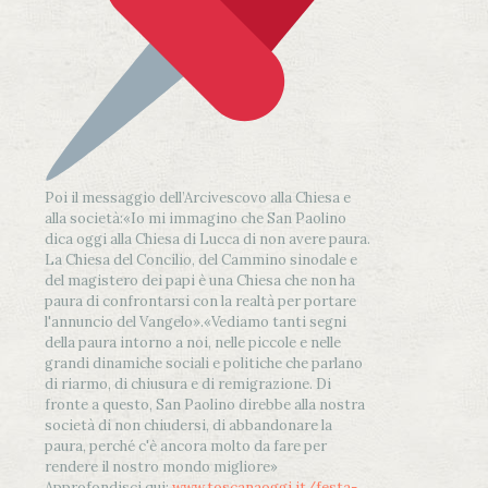
Poi il messaggio dell’Arcivescovo alla Chiesa e
alla società:
«Io mi immagino che San Paolino
dica oggi alla Chiesa di Lucca di non avere paura.
La Chiesa del Concilio, del Cammino sinodale e
del magistero dei papi è una Chiesa che non ha
paura di confrontarsi con la realtà per portare
l'annuncio del Vangelo»
.
«Vediamo tanti segni
della paura intorno a noi, nelle piccole e nelle
grandi dinamiche sociali e politiche che parlano
di riarmo, di chiusura e di remigrazione. Di
fronte a questo, San Paolino direbbe alla nostra
società di non chiudersi, di abbandonare la
paura, perché c'è ancora molto da fare per
rendere il nostro mondo migliore»
Approfondisci qui:
www.toscanaoggi.it/festa-