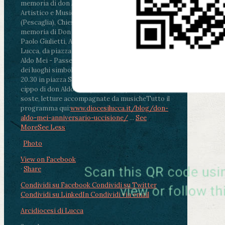
memoria di don Aldo Mei curato dal Liceo
Artistico e Musicale “Passaglia”
.
ore 18 - Fiano
(Pescaglia), Chiesa parrocchiale - Messa in
memoria di Don Aldo Mei celebrata da mons.
Paolo Giulietti, Arcivescovo di Lucca
.
ore 20.30 -
Lucca, da piazza San Michele al Cippo di don
Aldo Mei - Passeggiata della Memoria in alcuni
dei luoghi simbolo della città. Ritrovo alle ore
20.30 in piazza San Michele con conclusione al
cippo di don Aldo Mei (Porta Elisa). Durante le
soste, letture accompagnate da musiche
Tutto il
programma qui:
www.diocesilucca.it/blog/don-
aldo-mei-anniversario-uccisione/
...
See
More
See Less
Photo
View on Facebook
·
Share
Condividi su Facebook
Condividi su Twitter
Condividi su LinkedIn
Condividi via email
Arcidiocesi di Lucca