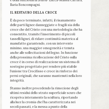
e della funzionaria SABAP Lucca-Massa Carrara,
Ilaria Boncompagni.
IL RESTAURO DELLA CROCE
È da poco terminato, infatti, il risanamento
delle parti lignee danneggiate o fragili sia della
croce che del Cristo con una metodologia che ha
consentito, tramite l’inserimento di piccoli
tasselli lignei, di ridare continuità materica al
manufatto garantendo, con un intervento
minimo, una maggior omogeneità e tenuta
anche alle sollecitazioni del legno. In funzione
della prossima ricollocazione del Cristo sulla
croce è in corso di realizzazione un sistema di
sostegno progettato per rendere più stabile
l’unione tra Crocifisso e croce in rinforzo dei
perni originali, che saranno mantenuti nella loro
integrità.
Stanno inoltre procedendo la rimozione degli
ultimi residui dello strato superficiale scuro che
ricopriva interamente la scultura, riportando
alla luce la cromia che l’ha caratterizzata nei
secoli passati, e la messa a punto della