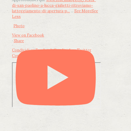
di-san-paolino-a-lucca-giulietti-ritroviamo-
latteggiamento-di-apertura-p...
...
See More
See
Less
Photo
View on Facebook
·
Share
Condividi su Facebook
Condividi su Twitter
Condividi su LinkedIn
Condividi via email