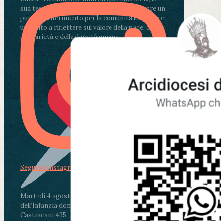
sua testimonianza continua a rappresentare un
punto di riferimento per la comunità lucchese e
un invito a riflettere sul valore della pace, della
solidarietà e della dignità umana.
Segui su Instagram
Martedì 4 agosto2026
ore 11:30 - Lucca, Scuola
dell’Infanzia don Aldo Mei - Viale Castruccio
Castracani 435 - Inaugurazione murales in