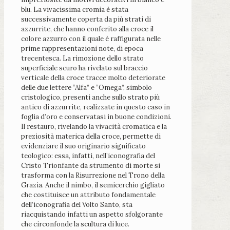
blu. La vivacissima cromia è stata
successivamente coperta da più strati di
azzurrite, che hanno conferito alla croce il
colore azzurro con il quale è raffigurata nelle
prime rappresentazioni note, di epoca
trecentesca. La rimozione dello strato
superficiale scuro ha rivelato sul braccio
verticale della croce tracce molto deteriorate
delle due lettere “Alfa” e “Omega”, simbolo
cristologico, presenti anche sullo strato più
antico di azzurrite, realizzate in questo caso in
foglia d’oro e conservatasi in buone condizioni.
Il restauro, rivelando la vivacità cromatica e la
preziosità materica della croce, permette di
evidenziare il suo originario significato
teologico: essa, infatti, nell’iconografia del
Cristo Trionfante da strumento di morte si
trasforma con la Risurrezione nel Trono della
Grazia. Anche il nimbo, il semicerchio gigliato
che costituisce un attributo fondamentale
dell’iconografia del Volto Santo, sta
riacquistando infatti un aspetto sfolgorante
che circonfonde la scultura di luce.