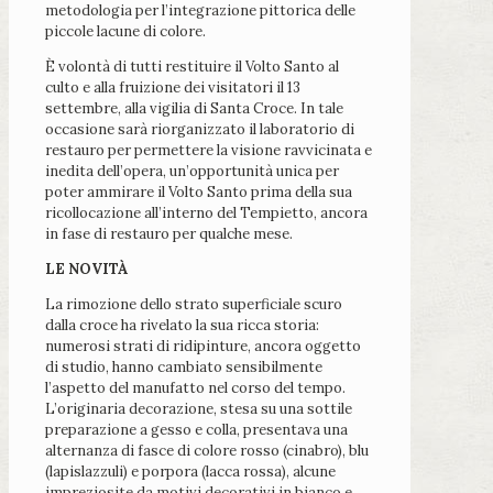
metodologia per l’integrazione pittorica delle
piccole lacune di colore.
È volontà di tutti restituire il Volto Santo al
culto e alla fruizione dei visitatori il 13
settembre, alla vigilia di Santa Croce. In tale
occasione sarà riorganizzato il laboratorio di
restauro per permettere la visione ravvicinata e
inedita dell’opera, un’opportunità unica per
poter ammirare il Volto Santo prima della sua
ricollocazione all’interno del Tempietto, ancora
in fase di restauro per qualche mese.
LE NOVITÀ
La rimozione dello strato superficiale scuro
dalla croce ha rivelato la sua ricca storia:
numerosi strati di ridipinture, ancora oggetto
di studio, hanno cambiato sensibilmente
l’aspetto del manufatto nel corso del tempo.
L’originaria decorazione, stesa su una sottile
preparazione a gesso e colla, presentava una
alternanza di fasce di colore rosso (cinabro), blu
(lapislazzuli) e porpora (lacca rossa), alcune
impreziosite da motivi decorativi in bianco e