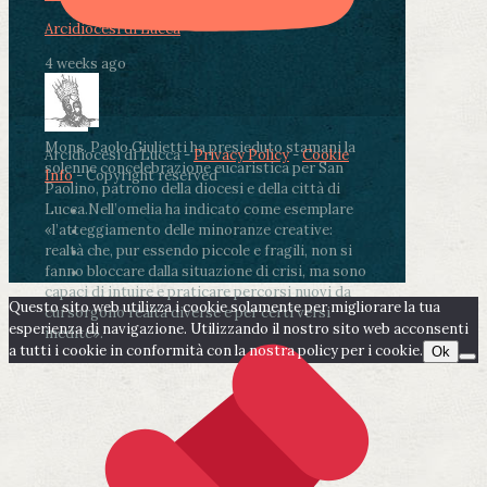
Arcidiocesi di Lucca
4 weeks ago
Mons. Paolo Giulietti ha presieduto stamani la
Arcidiocesi di Lucca -
Privacy Policy
-
Cookie
solenne concelebrazione eucaristica per San
Info
- Copyright reserved
Paolino, patrono della diocesi e della città di
Lucca.
Nell’omelia ha indicato come esemplare
«l’atteggiamento delle minoranze creative:
realtà che, pur essendo piccole e fragili, non si
fanno bloccare dalla situazione di crisi, ma sono
capaci di intuire e praticare percorsi nuovi da
Questo sito web utilizza i cookie solamente per migliorare la tua
cui sorgono realtà diverse e per certi versi
esperienza di navigazione. Utilizzando il nostro sito web acconsenti
inedite».
a tutti i cookie in conformità con la nostra policy per i cookie.
Ok