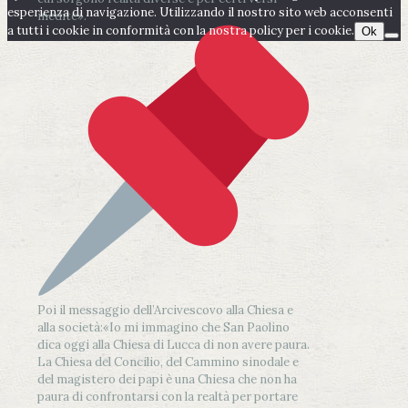
esperienza di navigazione. Utilizzando il nostro sito web acconsenti
inedite».
a tutti i cookie in conformità con la nostra policy per i cookie.
Ok
Poi il messaggio dell’Arcivescovo alla Chiesa e
alla società:
«Io mi immagino che San Paolino
dica oggi alla Chiesa di Lucca di non avere paura.
La Chiesa del Concilio, del Cammino sinodale e
del magistero dei papi è una Chiesa che non ha
paura di confrontarsi con la realtà per portare