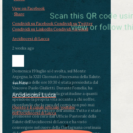
View on Facebook
·
Share
Condividi su Facebook
Condividi su Twitter
Condividi su LinkedIn
Condividi via email
Arcidiocesi di Lucca
2 weeks ago
Domenica 19 luglio si è svolta, sul Monte
Argegna, la XXII Giornata Diocesana della Salute.
.
La Messa delle ore 10:30 è stata presieduta dal
YouTube
Vescovo Paolo Giulietti. Durante l'omelia, ha
rivolto parole di profonda gratitudine a quanti
Arcidiocesi Lucca
spendono la propria vita accanto a chi soffre,
ricordando che la cura del corpo non può mai
Questo è il canale ufficiale youtube
prescindere dal ristoro dell'anima.
.
Tutto è stato
dell'Arcidiocesi di Lucca
promosso con cura dall'Ufficio Pastorale della
Salute dell'Arcidiocesi di Lucca e ha visto
convergere nel cuore della Garfagnana centinaia