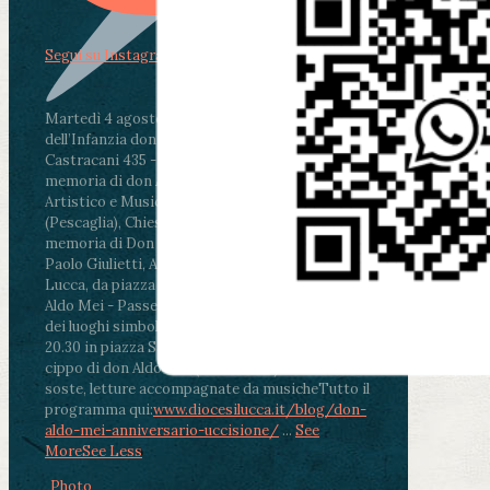
Segui su Instagram
Martedì 4 agosto2026
ore 11:30 - Lucca, Scuola
dell’Infanzia don Aldo Mei - Viale Castruccio
Castracani 435 - Inaugurazione murales in
memoria di don Aldo Mei curato dal Liceo
Artistico e Musicale “Passaglia”
.
ore 18 - Fiano
(Pescaglia), Chiesa parrocchiale - Messa in
memoria di Don Aldo Mei celebrata da mons.
Paolo Giulietti, Arcivescovo di Lucca
.
ore 20.30 -
Lucca, da piazza San Michele al Cippo di don
Aldo Mei - Passeggiata della Memoria in alcuni
dei luoghi simbolo della città. Ritrovo alle ore
20.30 in piazza San Michele con conclusione al
cippo di don Aldo Mei (Porta Elisa). Durante le
soste, letture accompagnate da musiche
Tutto il
programma qui:
www.diocesilucca.it/blog/don-
aldo-mei-anniversario-uccisione/
...
See
More
See Less
Photo