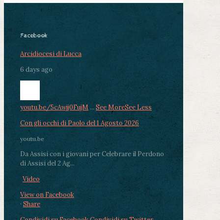
Facebook
Arcidiocesi di Lucca
6 days ago
youtu.be/5cAwjj0FujM
...
See More
See Less
Con gli occhi di Paolo del 1 Agosto 2026
youtu.be
Da Assisi con i giovani per Celebrare il Perdono
di Assisi del 2 Ag...
Video
View on Facebook
·
Share
Condividi su Facebook
Condividi su Twitter