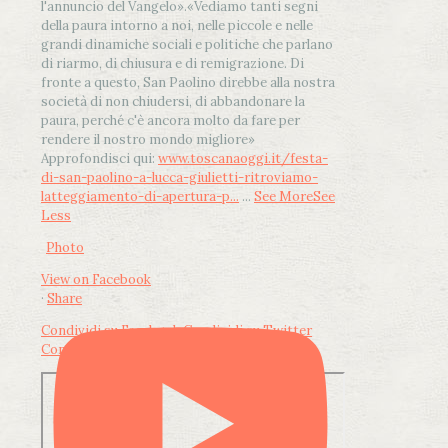
l'annuncio del Vangelo»
.
«Vediamo tanti segni
della paura intorno a noi, nelle piccole e nelle
grandi dinamiche sociali e politiche che parlano
di riarmo, di chiusura e di remigrazione. Di
fronte a questo, San Paolino direbbe alla nostra
società di non chiudersi, di abbandonare la
paura, perché c'è ancora molto da fare per
rendere il nostro mondo migliore»
Approfondisci qui:
www.toscanaoggi.it/festa-
di-san-paolino-a-lucca-giulietti-ritroviamo-
latteggiamento-di-apertura-p...
...
See More
See
Less
Photo
View on Facebook
·
Share
Condividi su Facebook
Condividi su Twitter
Condividi su LinkedIn
Condividi via email