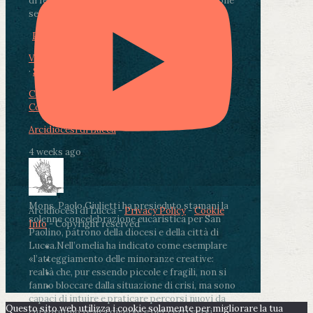
di fedeli, operatori sanitari, volontari e persone
segnate dalla malattia.
...
See More
See Less
Photo
View on Facebook
·
Share
Condividi su Facebook
Condividi su Twitter
Condividi su LinkedIn
Condividi via email
Arcidiocesi di Lucca
4 weeks ago
Mons. Paolo Giulietti ha presieduto stamani la
Arcidiocesi di Lucca -
Privacy Policy
-
Cookie
solenne concelebrazione eucaristica per San
Info
- Copyright reserved
Paolino, patrono della diocesi e della città di
Lucca.
Nell’omelia ha indicato come esemplare
«l’atteggiamento delle minoranze creative:
realtà che, pur essendo piccole e fragili, non si
fanno bloccare dalla situazione di crisi, ma sono
capaci di intuire e praticare percorsi nuovi da
Questo sito web utilizza i cookie solamente per migliorare la tua
cui sorgono realtà diverse e per certi versi