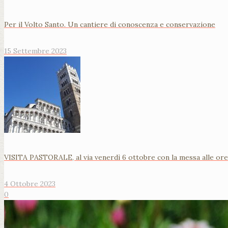
Per il Volto Santo. Un cantiere di conoscenza e conservazione
15 Settembre 2023
VISITA PASTORALE, al via venerdì 6 ottobre con la messa alle ore 
4 Ottobre 2023
0