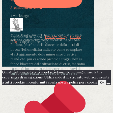
Arcidiocesi di Lucca
4 weeks ago
Mons. Paolo Giulietti ha presieduto stamani la
Arcidiocesi di Lucca -
Privacy Policy
-
Cookie
solenne concelebrazione eucaristica per San
Info
- Copyright reserved
Paolino, patrono della diocesi e della città di
Lucca.
Nell’omelia ha indicato come esemplare
«l’atteggiamento delle minoranze creative:
realtà che, pur essendo piccole e fragili, non si
fanno bloccare dalla situazione di crisi, ma sono
capaci di intuire e praticare percorsi nuovi da
Questo sito web utilizza i cookie solamente per migliorare la tua
cui sorgono realtà diverse e per certi versi
esperienza di navigazione. Utilizzando il nostro sito web acconsenti
inedite».
a tutti i cookie in conformità con la nostra policy per i cookie.
Ok