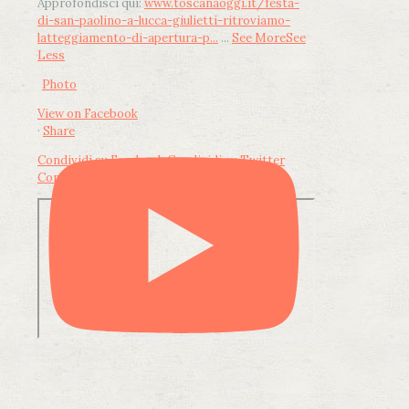
Approfondisci qui:
www.toscanaoggi.it/festa-
di-san-paolino-a-lucca-giulietti-ritroviamo-
latteggiamento-di-apertura-p...
...
See More
See
Less
Photo
View on Facebook
·
Share
Condividi su Facebook
Condividi su Twitter
Condividi su LinkedIn
Condividi via email