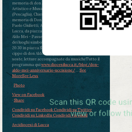
memoria di don Aldo Mei curato dal Liceo
Artistico e Musicale “Passaglia”
.
ore 18 - Fiano
(Pescaglia), Chiesa parrocchiale - Messa in
memoria di Don Aldo Mei celebrata da mons.
Paolo Giulietti, Arcivescovo di Lucca
.
ore 20.30 -
Lucca, da piazza San Michele al Cippo di don
Aldo Mei - Passeggiata della Memoria in alcuni
dei luoghi simbolo della città. Ritrovo alle ore
20.30 in piazza San Michele con conclusione al
cippo di don Aldo Mei (Porta Elisa). Durante le
soste, letture accompagnate da musiche
Tutto il
programma qui:
www.diocesilucca.it/blog/don-
aldo-mei-anniversario-uccisione/
...
See
More
See Less
Photo
View on Facebook
·
Share
Condividi su Facebook
Condividi su Twitter
Condividi su LinkedIn
Condividi via email
Arcidiocesi di Lucca