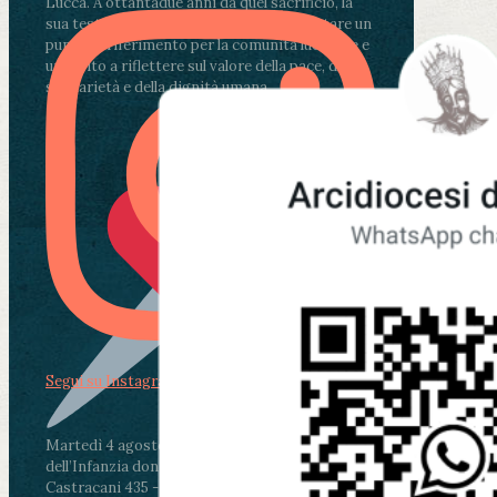
Lucca. A ottantadue anni da quel sacrificio, la
sua testimonianza continua a rappresentare un
punto di riferimento per la comunità lucchese e
un invito a riflettere sul valore della pace, della
solidarietà e della dignità umana.
Segui su Instagram
Martedì 4 agosto2026
ore 11:30 - Lucca, Scuola
dell’Infanzia don Aldo Mei - Viale Castruccio
Castracani 435 - Inaugurazione murales in