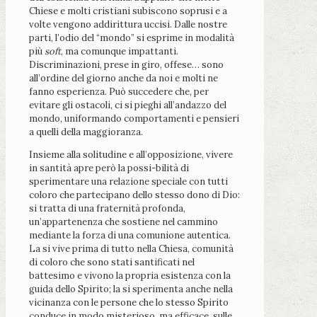
Chiese e molti cristiani subiscono soprusi e a
volte vengono addirittura uccisi. Dalle nostre
parti, l’odio del “mondo” si esprime in modalità
più
soft
, ma comunque impattanti.
Discriminazioni, prese in giro, offese… sono
all’ordine del giorno anche da noi e molti ne
fanno esperienza. Può succedere che, per
evitare gli ostacoli, ci si pieghi all’andazzo del
mondo, uniformando comportamenti e pensieri
a quelli della maggioranza.
Insieme alla solitudine e all’opposizione, vivere
in santità apre però la possi-bilità di
sperimentare una relazione speciale con tutti
coloro che partecipano dello stesso dono di Dio:
si tratta di una fraternità profonda,
un’appartenenza che sostiene nel cammino
mediante la forza di una comunione autentica.
La si vive prima di tutto nella Chiesa, comunità
di coloro che sono stati santificati nel
battesimo e vivono la propria esistenza con la
guida dello Spirito; la si sperimenta anche nella
vicinanza con le persone che lo stesso Spirito
conduce in modo misterioso, ma efficace, sulle