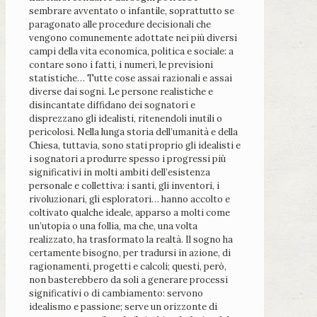
sembrare avventato o infantile, soprattutto se
paragonato alle procedure decisionali che
vengono comunemente adottate nei più diversi
campi della vita economica, politica e sociale: a
contare sono i fatti, i numeri, le previsioni
statistiche… Tutte cose assai razionali e assai
diverse dai sogni. Le persone realistiche e
disincantate diffidano dei sognatori e
disprezzano gli idealisti, ritenendoli inutili o
pericolosi. Nella lunga storia dell’umanità e della
Chiesa, tuttavia, sono stati proprio gli idealisti e
i sognatori a produrre spesso i progressi più
significativi in molti ambiti dell’esistenza
personale e collettiva: i santi, gli inventori, i
rivoluzionari, gli esploratori… hanno accolto e
coltivato qualche ideale, apparso a molti come
un’utopia o una follia, ma che, una volta
realizzato, ha trasformato la realtà. Il sogno ha
certamente bisogno, per tradursi in azione, di
ragionamenti, progetti e calcoli; questi, però,
non basterebbero da soli a generare processi
significativi o di cambiamento: servono
idealismo e passione; serve un orizzonte di