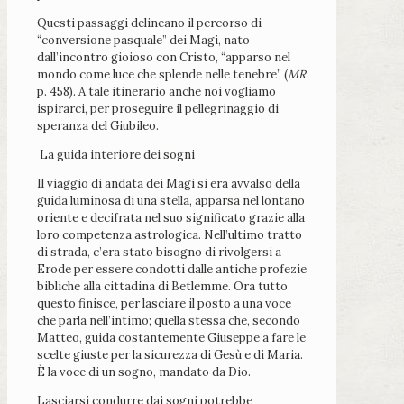
Questi passaggi delineano il percorso di
“conversione pasquale” dei Magi, nato
dall’incontro gioioso con Cristo, “apparso nel
mondo come luce che splende nelle tenebre” (
MR
p. 458). A tale itinerario anche noi vogliamo
ispirarci, per proseguire il pellegrinaggio di
speranza del Giubileo.
La guida interiore dei sogni
Il viaggio di andata dei Magi si era avvalso della
guida luminosa di una stella, apparsa nel lontano
oriente e decifrata nel suo significato grazie alla
loro competenza astrologica. Nell’ultimo tratto
di strada, c’era stato bisogno di rivolgersi a
Erode per essere condotti dalle antiche profezie
bibliche alla cittadina di Betlemme. Ora tutto
questo finisce, per lasciare il posto a una voce
che parla nell’intimo; quella stessa che, secondo
Matteo, guida costantemente Giuseppe a fare le
scelte giuste per la sicurezza di Gesù e di Maria.
È la voce di un sogno, mandato da Dio.
Lasciarsi condurre dai sogni potrebbe