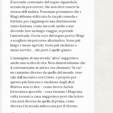
Il secondo contenuto del sogno riguarda la
strada da percorrere, che non deve essere la
stessa dell’andata. Possiamo presumere che i
Magi abbiano utilizzato la via più comoda e
battuta, per raggiungere una destinazione
tanto lontana, come succede anche a noi:
dovendo fare un lungo viaggio, si prende
l’autostrada. Ora la voce del sogno porta i Magi
a scegliere un percorso alternativo, forse più
lungo e meno agevole, forse più rischioso e
meno servito… che però è quello giusto.
L’immagine di una strada “altra” suggerisce
anche una scelta di vita. Non dimentichiamo che
il cristianesimo in antico era chiamato “la via”:
un cammino diverso da quello del mondo, reso
tale dall’incontro con Cristo, e proprio per
questo più faticoso e rischioso degli altri.
Matteo non ci dice – come invece farà la
letteratura apocrifa – cosa faranno i Magi una
volta tornati a casa; suggerisce però che la loro
vita sarà diversa da quella di prima, come
diversa è la strada imboccata per il ritorno.