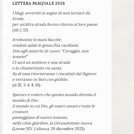
LETTERA PASQUALE 2026
I Magi, avvertiti in sogno di non tornare da
Erode,
per un’altra strada fecero ritorno al loro paese.
(
Mt
2, 12)
Irrobustite le mani fiacche,
rendete salde le ginocchia vacillanti.
Dite agli smarriti di cuore: “Coraggio, non
temete!”
Ci sarà un sentiero e una strada
e la chiameranno via santa.
Su di essa ritorneranno i riscattati dal Signore
e verranno in Sion con giubilo.
(
Is
35, 3-4. 8. 10)
Sperare è vedere che questo mondo diventa il
mondo di Dio:
il mondo in cui Dio, gli esseri umani e tutte le
creature
passeggiano di nuovo insieme,
nella città-giardino, la Gerusalemme nuova.
(Leone XIV,
Udienza
, 20 dicembre 2025)