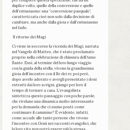
per compiere questa operazione, che ha un
duplice volto, quello della conversione e quello
dell’entusiasmo: una “conversione pasquale”,
caratterizzata cioè non solo dalla decisione di
cambiare, ma anche dalla gioia e dall’entusiasmo
nel farlo.
Il ritorno dei Magi
Ci viene in soccorso la vicenda dei Magi, narrata
nel Vangelo di Matteo, che è stato proclamato
proprio nella celebrazione di chiusura dell’Anno
Santo. Essi, al termine del loro lungo viaggio
con la guida della stella, vivono la grandissima
gioia dell’incontro con il Re dei re; poi però,
dopo averlo adorato e avergli presentato i doni
estratti dai loro scrigni, giunge per loro il
tempo di tornare a casa. L’evangelista
sintetizza questo passaggio con poche parole,
che rivelano una dinamica molto interessante
per la domanda che ci siamo posti: come
continuare il cammino? È evidente, infatti,
come accade alle tante persone che vivono
l’incontro con Gesù nei racconti evangelici, che
la loro vita non potrà essere più la stessa,