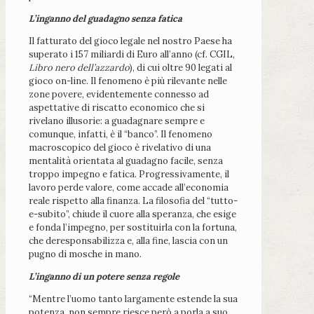
L’inganno del guadagno senza fatica
Il fatturato del gioco legale nel nostro Paese ha
superato i 157 miliardi di Euro all’anno (cf. CGIL,
Libro nero dell’azzardo
), di cui oltre 90 legati al
gioco on-line. Il fenomeno è più rilevante nelle
zone povere, evidentemente connesso ad
aspettative di riscatto economico che si
rivelano illusorie: a guadagnare sempre e
comunque, infatti, è il “banco”. Il fenomeno
macroscopico del gioco è rivelativo di una
mentalità orientata al guadagno facile, senza
troppo impegno e fatica. Progressivamente, il
lavoro perde valore, come accade all’economia
reale rispetto alla finanza. La filosofia del “tutto-
e-subito”, chiude il cuore alla speranza, che esige
e fonda l’impegno, per sostituirla con la fortuna,
che deresponsabilizza e, alla fine, lascia con un
pugno di mosche in mano.
L’inganno di un potere senza regole
“Mentre l’uomo tanto largamente estende la sua
potenza, non sempre riesce però a porla a suo