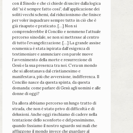
con il Sinodo e che ci chiede di uscire dalla logica
del “si è sempre fatto così”, dall’applicazione dei
soliti vecchi schemi, dal riduzionismo che finisce
per voler inquadrare sempre tutto in ciò che è
già risaputo e praticato. […] Non si
comprenderebbe il Concilio e nemmeno l’attuale
percorso sinodale, se non si mettesse al centro
di tutto l’evangelizzazione. […] La grande assise
ecumenica è stata ispirata dall’esigenza di
testimoniare e annunciare con parole nuove
l’avvenimento della morte e resurrezione di
Gesù e la sua presenza tra noi. C’era un mondo
che si allontanava dal cristianesimo e
manifestava, più che avversione, indifferenza. Il
Concilio nasce da questa spinta, da questa
domanda: come parlare di Gesù agli uomini e alle
donne di oggi?
Da allora abbiamo percorso un lungo tratto di
strada, che non è stato privo di difficoltà e di
delusioni. Anche oggi rischiamo di cadere nella
tentazione dello sconforto e del pessimismo,
quando fissiamo il nostro sguardo sui mali che
affliggono il mondo invece che guardare al