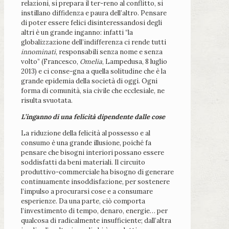
relazioni, si prepara il ter-reno al conflitto, si
instillano diffidenza e paura dell’altro. Pensare
di poter essere felici disinteressandosi degli
altri è un grande inganno: infatti “la
globalizzazione dell’indifferenza ci rende tutti
innominati
, responsabili senza nome e senza
volto” (Francesco,
Omelia
, Lampedusa, 8 luglio
2013) e ci conse-gna a quella solitudine che è la
grande epidemia della società di oggi. Ogni
forma di comunità, sia civile che ecclesiale, ne
risulta svuotata.
L’inganno di una felicità dipendente dalle cose
La riduzione della felicità al possesso e al
consumo è una grande illusione, poiché fa
pensare che bisogni interiori possano essere
soddisfatti da beni materiali. Il circuito
produttivo-commerciale ha bisogno di generare
continuamente insoddisfazione, per sostenere
l’impulso a procurarsi cose e a consumare
esperienze. Da una parte, ciò comporta
l’investimento di tempo, denaro, energie… per
qualcosa di radicalmente insufficiente; dall’altra