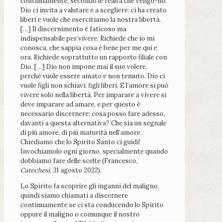
continuamente, secondo le realtà che vengo-no.
Dio ci invita a valutare e a scegliere: ci ha creato
liberi e vuole che esercitiamo la nostra libertà.
[…] Il discernimento è faticoso ma
indispensabile per vivere. Richiede che io mi
conosca, che sappia cosa è bene per me qui e
ora. Richiede soprattutto un rapporto filiale con
Dio. […] Dio non impone mai il suo volere,
perché vuole essere amato e non temuto. Dio ci
vuole figli non schiavi: figli liberi. E l’amore si può
vivere solo nella libertà. Per imparare a vivere si
deve imparare ad amare, e per questo è
necessario discernere: cosa posso fare adesso,
davanti a questa alternativa? Che sia un segnale
di più amore, di più maturità nell’amore.
Chiediamo che lo Spirito Santo ci guidi!
Invochiamolo ogni giorno, specialmente quando
dobbiamo fare delle scelte (Francesco,
Catechesi
, 31 agosto 2022).
Lo Spirito fa scoprire gli inganni del maligno,
quindi siamo chiamati a discernere
continuamente se ci sta conducendo lo Spirito
oppure il maligno o comunque il nostro