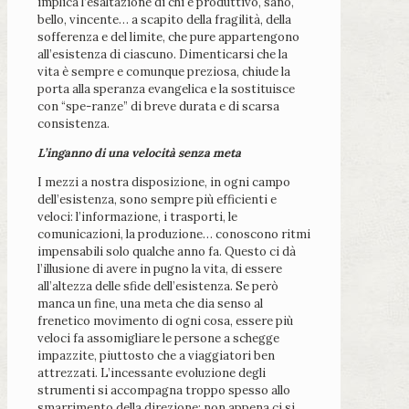
implica l’esaltazione di chi è produttivo, sano,
bello, vincente… a scapito della fragilità, della
sofferenza e del limite, che pure appartengono
all’esistenza di ciascuno. Dimenticarsi che la
vita è sempre e comunque preziosa, chiude la
porta alla speranza evangelica e la sostituisce
con “spe-ranze” di breve durata e di scarsa
consistenza.
L’inganno di una velocità senza meta
I mezzi a nostra disposizione, in ogni campo
dell’esistenza, sono sempre più efficienti e
veloci: l’informazione, i trasporti, le
comunicazioni, la produzione… conoscono ritmi
impensabili solo qualche anno fa. Questo ci dà
l’illusione di avere in pugno la vita, di essere
all’altezza delle sfide dell’esistenza. Se però
manca un fine, una meta che dia senso al
frenetico movimento di ogni cosa, essere più
veloci fa assomigliare le persone a schegge
impazzite, piuttosto che a viaggiatori ben
attrezzati. L’incessante evoluzione degli
strumenti si accompagna troppo spesso allo
smarrimento della direzione; non appena ci si