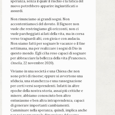
speranza, senza il quale il rischio e la fatica del
nuovo potrebbero apparire ingiustificati o
assurdi.
Non rinunciamo ai grandi sogni. Non
accontentiamoci del dovuto. Il Signore non
vuole che restringiamo gli orizzonti, non ci
vuole parcheggiati ai lati della vita, ma in corsa
verso traguardi alti, con gioia e con audacia.
Non siamo fatti per sognare le vacanze o il fine
settimana, ma per realizzare i sogni di Dio in
questo mondo. Egli ci ha reso capaci di sognare
per abbracciare la bellezza della vita (Francesco,
Omelia
, 22 novembre 2020).
Viviamo in una società e una Chiesa che non
sono privi di risorse; eppure si avvertono una
sfiducia, una stanchezza e una rassegnazione
per certi versi sorprendenti. Infatti in altre
epoche della nostra storia, assai più critiche e
misere, abbiamo conosciuto ben altro
entusiasmo e ben altra intraprendenza, capaci
di generare importanti cambiamenti.
Camminare nella speranza, quindi, implica anche