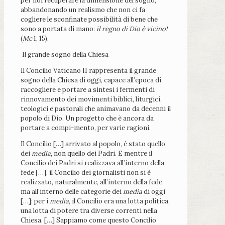
per noi recuperare la dimensione del sogno,
abbandonando un realismo che non ci fa
cogliere le sconfinate possibilità di bene che
sono a portata di mano:
il regno di Dio è vicino!
(
Mc
1, 15).
Il grande sogno della Chiesa
Il Concilio Vaticano II rappresenta il grande
sogno della Chiesa di oggi, capace all’epoca di
raccogliere e portare a sintesi i fermenti di
rinnovamento dei movimenti biblici, liturgici,
teologici e pastorali che animavano da decenni il
popolo di Dio. Un progetto che è ancora da
portare a compi-mento, per varie ragioni.
Il Concilio […] arrivato al popolo, è stato quello
dei
media
, non quello dei Padri. E mentre il
Concilio dei Padri si realizzava all’interno della
fede […], il Concilio dei giornalisti non si è
realizzato, naturalmente, all’interno della fede,
ma all’interno delle categorie dei
media
di oggi
[…]: per i
media
, il Concilio era una lotta politica,
una lotta di potere tra diverse correnti nella
Chiesa. […] Sappiamo come questo Concilio