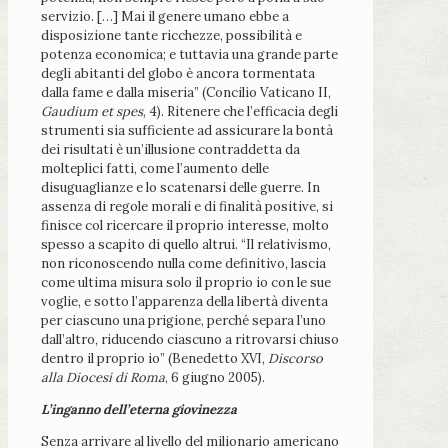
servizio. […] Mai il genere umano ebbe a
disposizione tante ricchezze, possibilità e
potenza economica; e tuttavia una grande parte
degli abitanti del globo è ancora tormentata
dalla fame e dalla miseria” (Concilio Vaticano II,
Gaudium et spes
, 4). Ritenere che l’efficacia degli
strumenti sia sufficiente ad assicurare la bontà
dei risultati è un’illusione contraddetta da
molteplici fatti, come l’aumento delle
disuguaglianze e lo scatenarsi delle guerre. In
assenza di regole morali e di finalità positive, si
finisce col ricercare il proprio interesse, molto
spesso a scapito di quello altrui. “Il relativismo,
non riconoscendo nulla come definitivo, lascia
come ultima misura solo il proprio io con le sue
voglie, e sotto l’apparenza della libertà diventa
per ciascuno una prigione, perché separa l’uno
dall’altro, riducendo ciascuno a ritrovarsi chiuso
dentro il proprio io” (Benedetto XVI,
Discorso
alla Diocesi di Roma
, 6 giugno 2005).
L’inganno dell’eterna giovinezza
Senza arrivare al livello del milionario americano