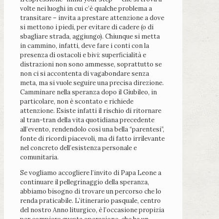
volte nei luoghi in cui c’è qualche problema a
transitare – invita a prestare attenzione a dove
si mettono i piedi, per evitare di cadere (o di
sbagliare strada, aggiungo). Chiunque si metta
in cammino, infatti, deve fare i conti con la
presenza di ostacoli e bivi: superficialità e
distrazioni non sono ammesse, soprattutto se
non ci si accontenta di vagabondare senza
meta, ma si vuole seguire una precisa direzione.
Camminare nella speranza dopo il Giubileo, in
particolare, non è scontato e richiede
attenzione. Esiste infatti il rischio di ritornare
al tran-tran della vita quotidiana precedente
all’evento, rendendolo così una bella “parentesi”,
fonte di ricordi piacevoli, ma di fatto irrilevante
nel concreto dell’esistenza personale e
comunitaria.
Se vogliamo accogliere l’invito di Papa Leone a
continuare il pellegrinaggio della speranza,
abbiamo bisogno di trovare un percorso che lo
renda praticabile. L’itinerario pasquale, centro
del nostro Anno liturgico, è l’occasione propizia