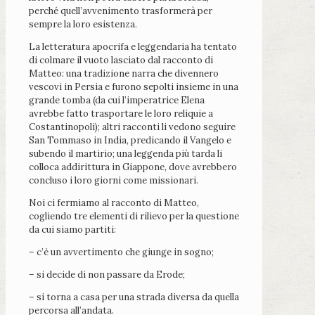
perché quell’avvenimento trasformerà per
sempre la loro esistenza.
La letteratura apocrifa e leggendaria ha tentato
di colmare il vuoto lasciato dal racconto di
Matteo: una tradizione narra che divennero
vescovi in Persia e furono sepolti insieme in una
grande tomba (da cui l’imperatrice Elena
avrebbe fatto trasportare le loro reliquie a
Costantinopoli); altri racconti li vedono seguire
San Tommaso in India, predicando il Vangelo e
subendo il martirio; una leggenda più tarda li
colloca addirittura in Giappone, dove avrebbero
concluso i loro giorni come missionari.
Noi ci fermiamo al racconto di Matteo,
cogliendo tre elementi di rilievo per la questione
da cui siamo partiti:
– c’è un avvertimento che giunge in sogno;
– si decide di non passare da Erode;
– si torna a casa per una strada diversa da quella
percorsa all’andata.