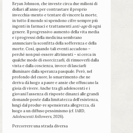
Bryan Johnson, che investe circa due milioni di
dollari all’anno per contrastare il proprio
invecchia-mento e tentare di vincere la morte,
in tutto il mondo si spendono cifre sempre più
ingenti in farmaci e trattamenti
anti-age
di ogni
genere. Il progressivo aumento della vita media
e i progressi della medicina sembrano
annunciare la sconfitta della sofferenza e della
morte. Così, quando tali eventi accadono –
perché non può essere altrimenti – si cerca in
qualche modo di esorcizzarli, di rimuoverli dalla
vista e dalla coscienza, invece di lasciarli
illuminare dalla speranza pasquale. Però, nel
profondo del cuore, lo smarrimento che ne
deriva dà luogo a paure e ansie che offuscano la
gioia di vivere. Anche tra gli adolescenti e i
giovani l’assenza di risposte dinanzi alle grandi
domande poste dalla limitatezza dell’esistenza,
lungi dal produr-re spensierata allegrezza, dà
luogo a un diffuso pessimismo (cf. IARD,
Adolescenti followers
, 2026).
Percorrere una strada diversa