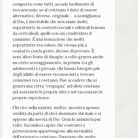
comporta come tutti, accade facilmente di
trovarsi solo: se al cristiano è dato di essere
alternativo, diverso, originale… a somiglianza
di Dio, è inevitabile che non siano molti,
soprattutto in contesti sociali e culturali lontani
da certi ideali, quelli con cui condividere il
cammino. È una sensazione che molti,
soprattutto tra coloro che vivono più a
contatto con la gente, dicono di provare. È
senz’altro fonte di disagio; a volte genera anche
un certo scoraggiamento, in primis tra gli
adolescenti e i giovani, che hanno bisogno più
degli adulti di essere riconosciuti e trovare
consenso tra i coetanei. Può accadere che si
generi una certa “vergogna” nel dirsi cristiani,
nel sostenere le proprie idee e nel raccontare le
proprie esperienze.
Chi vive nella santità, inoltre, incontra spesso
ostilità da parte di chi è dominato dal male e si
oppone alla novità di Dio. Gesù lo annuncia più
volte, facendoci capire che contrasti e
persecuzioni appartengono alla normalità
dell’esistenza cristiana. Sappiano che molte