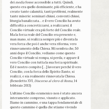
dei
media
fosse accessibile a tutti. Quindi,
questo era quello dominante, più efficiente, e ha
creato tante calamità, tanti problemi, realmente
tante miserie: seminari chiusi, conventi chiusi,
liturgia banalizzata… e il vero Concilio ha avuto
difficoltà a concretizzarsi, a realizzarsi; il
Concilio virtuale era più forte del Concilio reale.
Ma la forza reale del Concilio era presente e,
man mano, si realizza sempre più e diventa la
vera forza che poi è anche vera riforma, vero
rinnovamento della Chiesa. Mi sembra che, 50
anni dopo il Concilio, vediamo come questo
Concilio virtuale si rompa, si perda, e appare il
vero Concilio con tutta la sua forza spirituale.
Ed è nostro compito […] lavorare perché il vero
Concilio, con la forza dello Spirito Santo, si
realizzi, e sia realmente rinnovata la Chiesa.
(Benedetto XVI,
Discorso al clero di Roma
, 14
febbraio 2013)
L’ultimo Concilio ecumenico non è stato ancora
interamente compreso, vissuto e applicato.
Siamo in cammino, e una tappa fondamentale di
questo cammino è quella che stiamo vivendo