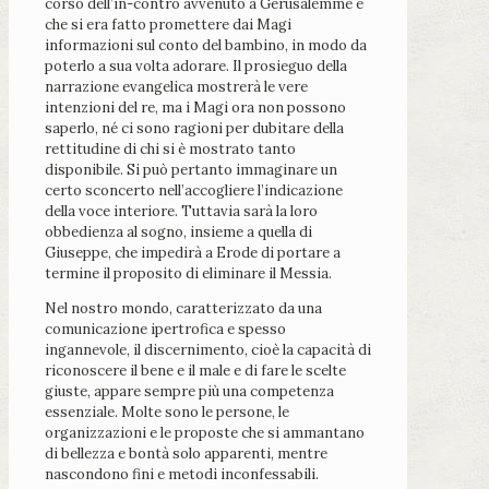
corso dell’in-contro avvenuto a Gerusalemme e
che si era fatto promettere dai Magi
informazioni sul conto del bambino, in modo da
poterlo a sua volta adorare. Il prosieguo della
narrazione evangelica mostrerà le vere
intenzioni del re, ma i Magi ora non possono
saperlo, né ci sono ragioni per dubitare della
rettitudine di chi si è mostrato tanto
disponibile. Si può pertanto immaginare un
certo sconcerto nell’accogliere l’indicazione
della voce interiore. Tuttavia sarà la loro
obbedienza al sogno, insieme a quella di
Giuseppe, che impedirà a Erode di portare a
termine il proposito di eliminare il Messia.
Nel nostro mondo, caratterizzato da una
comunicazione ipertrofica e spesso
ingannevole, il discernimento, cioè la capacità di
riconoscere il bene e il male e di fare le scelte
giuste, appare sempre più una competenza
essenziale. Molte sono le persone, le
organizzazioni e le proposte che si ammantano
di bellezza e bontà solo apparenti, mentre
nascondono fini e metodi inconfessabili.