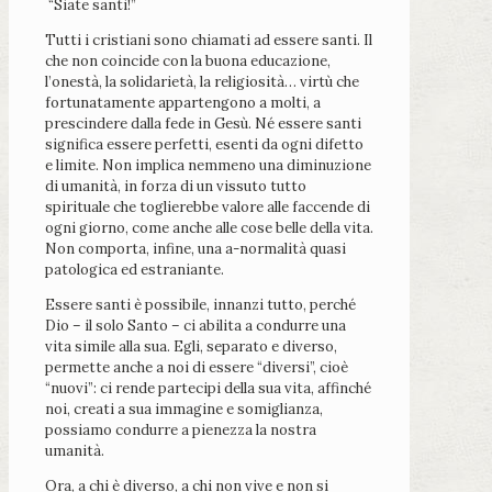
“Siate santi!”
Tutti i cristiani sono chiamati ad essere santi. Il
che non coincide con la buona educazione,
l’onestà, la solidarietà, la religiosità… virtù che
fortunatamente appartengono a molti, a
prescindere dalla fede in Gesù. Né essere santi
significa essere perfetti, esenti da ogni difetto
e limite. Non implica nemmeno una diminuzione
di umanità, in forza di un vissuto tutto
spirituale che toglierebbe valore alle faccende di
ogni giorno, come anche alle cose belle della vita.
Non comporta, infine, una a-normalità quasi
patologica ed estraniante.
Essere santi è possibile, innanzi tutto, perché
Dio – il solo Santo – ci abilita a condurre una
vita simile alla sua. Egli, separato e diverso,
permette anche a noi di essere “diversi”, cioè
“nuovi”: ci rende partecipi della sua vita, affinché
noi, creati a sua immagine e somiglianza,
possiamo condurre a pienezza la nostra
umanità.
Ora, a chi è diverso, a chi non vive e non si