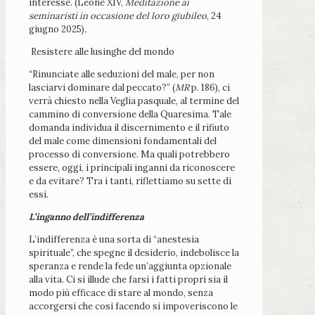
interesse. (Leone XIV,
Meditazione ai
seminaristi in occasione del loro giubileo
, 24
giugno 2025)
.
Resistere alle lusinghe del mondo
“Rinunciate alle seduzioni del male, per non
lasciarvi dominare dal peccato?” (
MR
p. 186), ci
verrà chiesto nella Veglia pasquale, al termine del
cammino di conversione della Quaresima. Tale
domanda individua il discernimento e il rifiuto
del male come dimensioni fondamentali del
processo di conversione. Ma quali potrebbero
essere, oggi, i principali inganni da riconoscere
e da evitare? Tra i tanti, riflettiamo su sette di
essi.
L’inganno dell’indifferenza
L’indifferenza è una sorta di “anestesia
spirituale”, che spegne il desiderio, indebolisce la
speranza e rende la fede un’aggiunta opzionale
alla vita. Ci si illude che farsi i fatti propri sia il
modo più efficace di stare al mondo, senza
accorgersi che così facendo si impoveriscono le