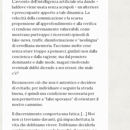
L’avvento dell’intelligenza artificiale sta dando –
laddove viene usata senza scrupoli – un ulteriore
e preoccupante apporto a tale dinamica. La
velocità della comunicazione e la scarsa
propensione all’approfondimento e alla verifica
ci rendono estremamente vulnerabili, come
mostrano purtroppo i ricorrenti episodi di
fake-news, truffe, disinformazione e “neolingua”
di orwelliana memoria. Facciamo molte cose
senza stare troppo a pensarci, guidati non dalla
coscienza e dalla ragione, ma dal pensiero
dominante o dalle mode, magari risolvendo
eventuali dubbi dicendo a noi stessi: che male
c’è?
Riconoscere ciò che non è autentico e decidere
di evitarlo, per individuare e seguire la strada
buona, è quindi una condizione necessaria per
non permettere a “false speranze” di orientare il
nostro cammino.
Il discernimento comporta una fatica. […] Noi
non ci troviamo davanti, già impacchettata, la
vita che dobbiamo vivere. Dobbiamo deciderla