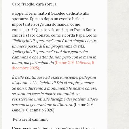
Caro fratello, cara sorella,
è appena terminato il Giubileo dedicato alla
speranza. Spesso dopo un evento bello e
importante sorge una domanda: come
continuare? Questo vale anche per l’Anno Santo
che ci è stato donato, come ricorda Papa Leone:
“Pellegrini di speranza”, non è uno slogan che tra
un mese passerà! È un programma di vita:
“pellegrini di speranza” vuol dire gente che
cammina e che attende, non però con le mani in
mano, ma partecipando
(Leone XIV,
Udienza,
6
dicembre 2025)
.
È bello continuare ad essere, insieme, pellegrini
di speranza! La fedeltà di Dio ci stupirà ancora.
Se non ridurremo a monumenti le nostre chiese,
se saranno case le nostre comunità, se
resisteremo uniti alle lusinghe dei potenti, allora
saremo la generazione dell’aurora.
(Leone XIV,
Omelia,
6 gennaio 2026).
Pensare al cammino
L’espressione “mind your step” – che si trova a