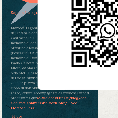
Segui su Instagram
Martedì 4 agosto2026
ore 11:30 - Lucca, Scuola
dell’Infanzia don Aldo Mei - Viale Castruccio
Castracani 435 - Inaugurazione murales in
memoria di don Aldo Mei curato dal Liceo
Artistico e Musicale “Passaglia”
.
ore 18 - Fiano
(Pescaglia), Chiesa parrocchiale - Messa in
memoria di Don Aldo Mei celebrata da mons.
Paolo Giulietti, Arcivescovo di Lucca
.
ore 20.30 -
Lucca, da piazza San Michele al Cippo di don
Aldo Mei - Passeggiata della Memoria in alcuni
dei luoghi simbolo della città. Ritrovo alle ore
20.30 in piazza San Michele con conclusione al
cippo di don Aldo Mei (Porta Elisa). Durante le
soste, letture accompagnate da musiche
Tutto il
programma qui:
www.diocesilucca.it/blog/don-
aldo-mei-anniversario-uccisione/
...
See
More
See Less
Photo