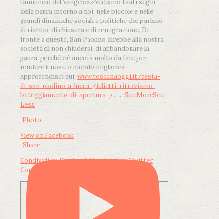
l'annuncio del Vangelo»
.
«Vediamo tanti segni
della paura intorno a noi, nelle piccole e nelle
grandi dinamiche sociali e politiche che parlano
di riarmo, di chiusura e di remigrazione. Di
fronte a questo, San Paolino direbbe alla nostra
società di non chiudersi, di abbandonare la
paura, perché c'è ancora molto da fare per
rendere il nostro mondo migliore»
Approfondisci qui:
www.toscanaoggi.it/festa-
di-san-paolino-a-lucca-giulietti-ritroviamo-
latteggiamento-di-apertura-p...
...
See More
See
Less
Photo
View on Facebook
·
Share
Condividi su Facebook
Condividi su Twitter
Condividi su LinkedIn
Condividi via email