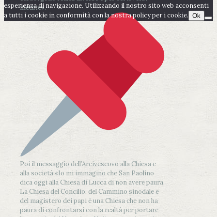
esperienza di navigazione. Utilizzando il nostro sito web acconsenti
inedite».
a tutti i cookie in conformità con la nostra policy per i cookie.
Ok
Poi il messaggio dell’Arcivescovo alla Chiesa e
alla società:
«Io mi immagino che San Paolino
dica oggi alla Chiesa di Lucca di non avere paura.
La Chiesa del Concilio, del Cammino sinodale e
del magistero dei papi è una Chiesa che non ha
paura di confrontarsi con la realtà per portare