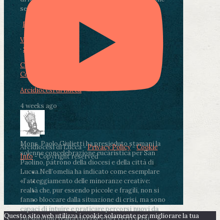
segnate dalla malattia.
...
See More
See Less
Photo
View on Facebook
·
Share
Condividi su Facebook
Condividi su Twitter
Condividi su LinkedIn
Condividi via email
Arcidiocesi di Lucca
4 weeks ago
Mons. Paolo Giulietti ha presieduto stamani la
Arcidiocesi di Lucca -
Privacy Policy
-
Cookie
solenne concelebrazione eucaristica per San
Info
- Copyright reserved
Paolino, patrono della diocesi e della città di
Lucca.
Nell’omelia ha indicato come esemplare
«l’atteggiamento delle minoranze creative:
realtà che, pur essendo piccole e fragili, non si
fanno bloccare dalla situazione di crisi, ma sono
capaci di intuire e praticare percorsi nuovi da
Questo sito web utilizza i cookie solamente per migliorare la tua
cui sorgono realtà diverse e per certi versi