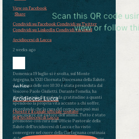
View on Facebook
·
Share
Condividi su Facebook
Condividi su Twitter
Condividi su LinkedIn
Condividi via email
Arcidiocesi di Lucca
2 weeks ago
Domenica 19 luglio si è svolta, sul Monte
Argegna, la XXII Giornata Diocesana della Salute.
.
La Messa delle ore 10:30 è stata presieduta dal
YouTube
Vescovo Paolo Giulietti. Durante l'omelia, ha
rivolto parole di profonda gratitudine a quanti
Arcidiocesi Lucca
spendono la propria vita accanto a chi soffre,
ricordando che la cura del corpo non può mai
Questo è il canale ufficiale youtube
prescindere dal ristoro dell'anima.
.
Tutto è stato
dell'Arcidiocesi di Lucca
promosso con cura dall'Ufficio Pastorale della
Salute dell'Arcidiocesi di Lucca e ha visto
convergere nel cuore della Garfagnana centinaia
di fedeli, operatori sanitari, volontari e persone