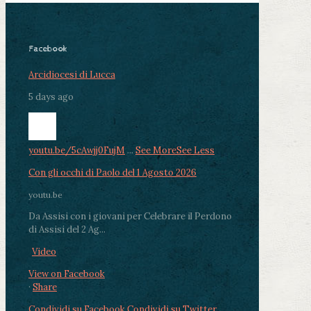
Facebook
Arcidiocesi di Lucca
5 days ago
youtu.be/5cAwjj0FujM
...
See More
See Less
Con gli occhi di Paolo del 1 Agosto 2026
youtu.be
Da Assisi con i giovani per Celebrare il Perdono
di Assisi del 2 Ag...
Video
View on Facebook
·
Share
Condividi su Facebook
Condividi su Twitter