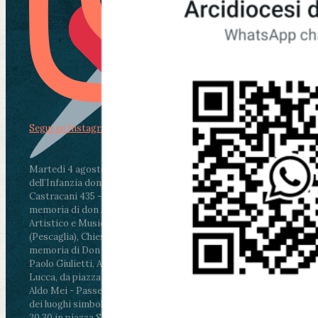
Segui su Instagram
Martedì 4 agosto2026
ore 11:30 - Lucca, Scuola
dell’Infanzia don Aldo Mei - Viale Castruccio
Castracani 435 - Inaugurazione murales in
memoria di don Aldo Mei curato dal Liceo
Artistico e Musicale “Passaglia”
.
ore 18 - Fiano
(Pescaglia), Chiesa parrocchiale - Messa in
memoria di Don Aldo Mei celebrata da mons.
Paolo Giulietti, Arcivescovo di Lucca
.
ore 20.30 -
Lucca, da piazza San Michele al Cippo di don
Aldo Mei - Passeggiata della Memoria in alcuni
dei luoghi simbolo della città. Ritrovo alle ore
20.30 in piazza San Michele con conclusione al