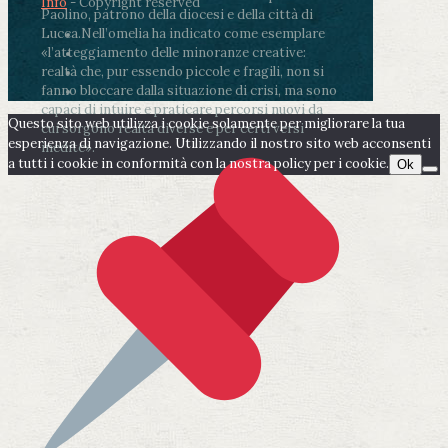
Info
- Copyright reserved
Paolino, patrono della diocesi e della città di
Lucca.
Nell’omelia ha indicato come esemplare
«l’atteggiamento delle minoranze creative:
realtà che, pur essendo piccole e fragili, non si
fanno bloccare dalla situazione di crisi, ma sono
capaci di intuire e praticare percorsi nuovi da
Questo sito web utilizza i cookie solamente per migliorare la tua
cui sorgono realtà diverse e per certi versi
esperienza di navigazione. Utilizzando il nostro sito web acconsenti
inedite».
a tutti i cookie in conformità con la nostra policy per i cookie.
Ok