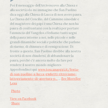
Poi il messaggio dell’Arcivescovo alla Chiesa e
alla società:
«Io mi immagino che San Paolino
dica oggi alla Chiesa di Lucca di non avere paura.
La Chiesa del Concilio, del Cammino sinodale e
del magistero dei papi è una Chiesa che non ha
paura di confrontarsi con la realtà per portare
l'annuncio del Vangelo»
.
«Vediamo tanti segni
della paura intorno a noi, nelle piccole e nelle
grandi dinamiche sociali e politiche che parlano
di riarmo, di chiusura e di remigrazione. Di
fronte a questo, San Paolino direbbe alla nostra
società di non chiudersi, di abbandonare la
paura, perché c'è ancora molto da fare per
rendere il nostro mondo migliore»
Approfondisci qui:
www.toscanaoggi.it/festa-
di-san-paolino-a-lucca-giulietti-ritroviamo-
latteggiamento-di-apertura-p...
...
See More
See
Less
Photo
View on Facebook
·
Share