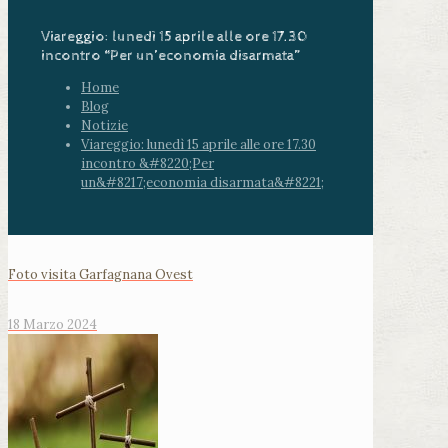
Viareggio: lunedì 15 aprile alle ore 17.30
incontro “Per un’economia disarmata”
Home
Blog
Notizie
Viareggio: lunedì 15 aprile alle ore 17.30
incontro &#8220;Per
un&#8217;economia disarmata&#8221;
Foto visita Garfagnana Ovest
18 Marzo 2024