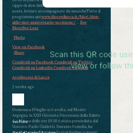
cippo di don Aldo Mei (Porta Elisa). Durante le
soste, letture accompagnate da musiche
Tutto il
programma qui:
www.diocesilucca.it/blog/don-
aldo-mei-anniversario-uccisione/
...
See
More
See Less
Photo
View on Facebook
·
Share
Condividi su Facebook
Condividi su Twitter
Condividi su LinkedIn
Condividi via email
Arcidiocesi di Lucca
2 weeks ago
Domenica 19 luglio si è svolta, sul Monte
Argegna, la XXII Giornata Diocesana della Salute.
.
La Messa delle ore 10:30 è stata presieduta dal
YouTube
Vescovo Paolo Giulietti. Durante l'omelia, ha
rivolto parole di profonda gratitudine a quanti