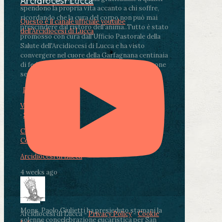
Arcidiocesi Lucca
spendono la propria vita accanto a chi soffre,
ricordando che la cura del corpo non può mai
Questo è il canale ufficiale youtube
prescindere dal ristoro dell'anima.
.
Tutto è stato
dell'Arcidiocesi di Lucca
promosso con cura dall'Ufficio Pastorale della
Salute dell'Arcidiocesi di Lucca e ha visto
convergere nel cuore della Garfagnana centinaia
di fedeli, operatori sanitari, volontari e persone
segnate dalla malattia.
...
See More
See Less
Photo
View on Facebook
·
Share
Condividi su Facebook
Condividi su Twitter
Condividi su LinkedIn
Condividi via email
Arcidiocesi di Lucca
4 weeks ago
Mons. Paolo Giulietti ha presieduto stamani la
Arcidiocesi di Lucca -
Privacy Policy
-
Cookie
solenne concelebrazione eucaristica per San