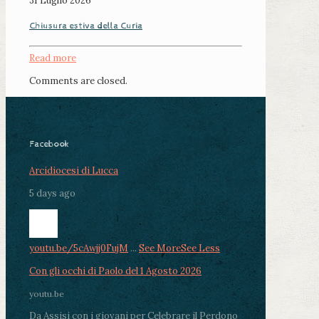
31 Luglio 2026
Chiusura estiva della Curia
Read more
Comments are closed.
Facebook
Arcidiocesi di Lucca
5 days ago
youtu.be/5cAwjj0FujM
...
See More
See Less
Con gli occhi di Paolo del 1 Agosto 2026
youtu.be
Da Assisi con i giovani per Celebrare il Perdono