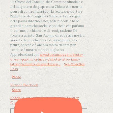
La Chiesa del Concilio, del Cammino sinodale e
del magistero dei papi è una Chiesa che non ha
paura di confrontarsi con la realtà per portare
l'annuncio del Vangelo»
.
«Vediamo tanti segni
della paura intorno a noi, nelle piccole e nelle
grandi dinamiche sociali e politiche che parlano
di riarmo, di chiusura e di remigrazione. Di
fronte a questo, San Paolino direbbe alla nostra
società di non chiudersi, di abbandonare la
paura, perché c'è ancora molto da fare per
rendere il nostro mondo migliore»
Approfondisci qui:
www.toscanaoggi.it/festa-
di-san-paolino-a-lucca-giulietti-ritroviamo-
latteggiamento-di-apertura-p...
...
See More
See
Less
Photo
View on Facebook
·
Share
Condividi su Facebook
Condividi su Twitter
Condividi su LinkedIn
Condividi via email