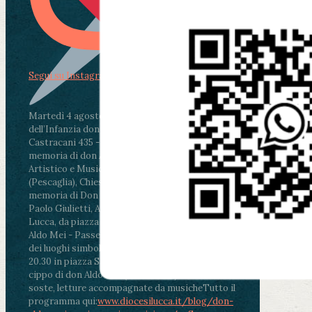
Segui su Instagram
Martedì 4 agosto2026
ore 11:30 - Lucca, Scuola
dell’Infanzia don Aldo Mei - Viale Castruccio
Castracani 435 - Inaugurazione murales in
memoria di don Aldo Mei curato dal Liceo
Artistico e Musicale “Passaglia”
.
ore 18 - Fiano
(Pescaglia), Chiesa parrocchiale - Messa in
memoria di Don Aldo Mei celebrata da mons.
Paolo Giulietti, Arcivescovo di Lucca
.
ore 20.30 -
Lucca, da piazza San Michele al Cippo di don
Aldo Mei - Passeggiata della Memoria in alcuni
dei luoghi simbolo della città. Ritrovo alle ore
20.30 in piazza San Michele con conclusione al
cippo di don Aldo Mei (Porta Elisa). Durante le
soste, letture accompagnate da musiche
Tutto il
programma qui:
www.diocesilucca.it/blog/don-