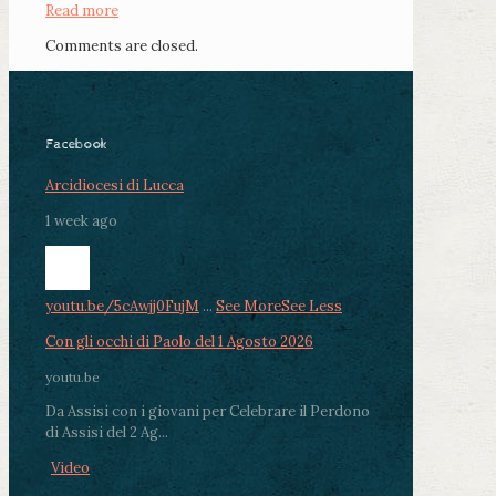
Read more
Comments are closed.
Facebook
Arcidiocesi di Lucca
1 week ago
youtu.be/5cAwjj0FujM
...
See More
See Less
Con gli occhi di Paolo del 1 Agosto 2026
youtu.be
Da Assisi con i giovani per Celebrare il Perdono
di Assisi del 2 Ag...
Video