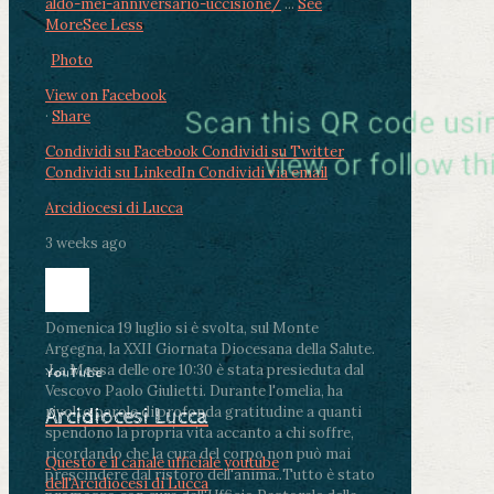
aldo-mei-anniversario-uccisione/
...
See
More
See Less
Photo
View on Facebook
·
Share
Condividi su Facebook
Condividi su Twitter
Condividi su LinkedIn
Condividi via email
Arcidiocesi di Lucca
3 weeks ago
Domenica 19 luglio si è svolta, sul Monte
Argegna, la XXII Giornata Diocesana della Salute.
.
La Messa delle ore 10:30 è stata presieduta dal
YouTube
Vescovo Paolo Giulietti. Durante l'omelia, ha
rivolto parole di profonda gratitudine a quanti
Arcidiocesi Lucca
spendono la propria vita accanto a chi soffre,
ricordando che la cura del corpo non può mai
Questo è il canale ufficiale youtube
prescindere dal ristoro dell'anima.
.
Tutto è stato
dell'Arcidiocesi di Lucca