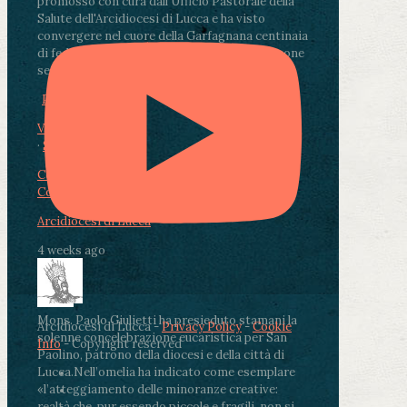
promosso con cura dall'Ufficio Pastorale della
Salute dell'Arcidiocesi di Lucca e ha visto
convergere nel cuore della Garfagnana centinaia
di fedeli, operatori sanitari, volontari e persone
segnate dalla malattia.
...
See More
See Less
Photo
View on Facebook
·
Share
Condividi su Facebook
Condividi su Twitter
Condividi su LinkedIn
Condividi via email
Arcidiocesi di Lucca
4 weeks ago
Mons. Paolo Giulietti ha presieduto stamani la
Arcidiocesi di Lucca -
Privacy Policy
-
Cookie
solenne concelebrazione eucaristica per San
Info
- Copyright reserved
Paolino, patrono della diocesi e della città di
Lucca.
Nell’omelia ha indicato come esemplare
«l’atteggiamento delle minoranze creative:
realtà che, pur essendo piccole e fragili, non si