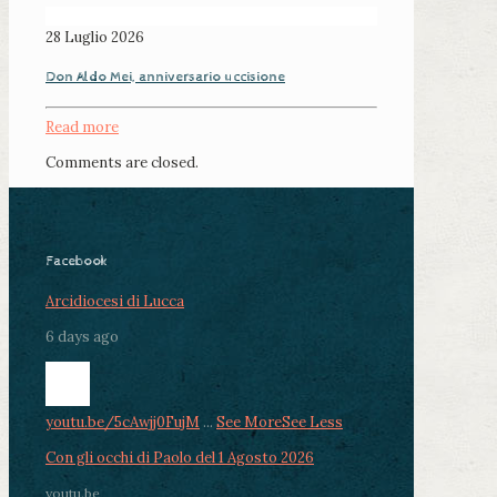
28 Luglio 2026
Don Aldo Mei, anniversario uccisione
Read more
Comments are closed.
Facebook
Arcidiocesi di Lucca
6 days ago
youtu.be/5cAwjj0FujM
...
See More
See Less
Con gli occhi di Paolo del 1 Agosto 2026
youtu.be