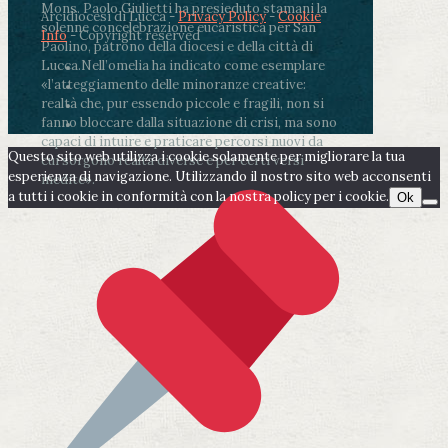
Mons. Paolo Giulietti ha presieduto stamani la
Arcidiocesi di Lucca -
Privacy Policy
-
Cookie
solenne concelebrazione eucaristica per San
Info
- Copyright reserved
Paolino, patrono della diocesi e della città di
Lucca.
Nell’omelia ha indicato come esemplare
«l’atteggiamento delle minoranze creative:
realtà che, pur essendo piccole e fragili, non si
fanno bloccare dalla situazione di crisi, ma sono
capaci di intuire e praticare percorsi nuovi da
Questo sito web utilizza i cookie solamente per migliorare la tua
cui sorgono realtà diverse e per certi versi
esperienza di navigazione. Utilizzando il nostro sito web acconsenti
inedite».
a tutti i cookie in conformità con la nostra policy per i cookie.
Ok