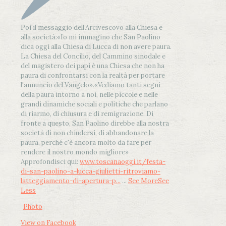
Poi il messaggio dell’Arcivescovo alla Chiesa e
alla società:
«Io mi immagino che San Paolino
dica oggi alla Chiesa di Lucca di non avere paura.
La Chiesa del Concilio, del Cammino sinodale e
del magistero dei papi è una Chiesa che non ha
paura di confrontarsi con la realtà per portare
l'annuncio del Vangelo»
.
«Vediamo tanti segni
della paura intorno a noi, nelle piccole e nelle
grandi dinamiche sociali e politiche che parlano
di riarmo, di chiusura e di remigrazione. Di
fronte a questo, San Paolino direbbe alla nostra
società di non chiudersi, di abbandonare la
paura, perché c'è ancora molto da fare per
rendere il nostro mondo migliore»
Approfondisci qui:
www.toscanaoggi.it/festa-
di-san-paolino-a-lucca-giulietti-ritroviamo-
latteggiamento-di-apertura-p...
...
See More
See
Less
Photo
View on Facebook