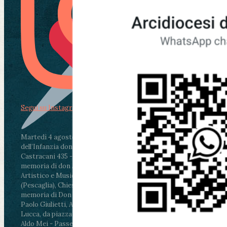
Segui su Instagram
Martedì 4 agosto2026
ore 11:30 - Lucca, Scuola
dell’Infanzia don Aldo Mei - Viale Castruccio
Castracani 435 - Inaugurazione murales in
memoria di don Aldo Mei curato dal Liceo
Artistico e Musicale “Passaglia”
.
ore 18 - Fiano
(Pescaglia), Chiesa parrocchiale - Messa in
memoria di Don Aldo Mei celebrata da mons.
Paolo Giulietti, Arcivescovo di Lucca
.
ore 20.30 -
Lucca, da piazza San Michele al Cippo di don
Aldo Mei - Passeggiata della Memoria in alcuni