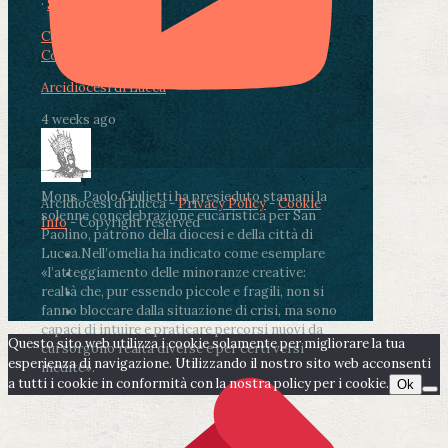
·
Share
Condividi su Facebook
Condividi su Twitter
Condividi su LinkedIn
Condividi via email
Arcidiocesi di Lucca
4 weeks ago
Mons. Paolo Giulietti ha presieduto stamani la
Arcidiocesi di Lucca -
Privacy Policy
-
Cookie
solenne concelebrazione eucaristica per San
Info
- Copyright reserved
Paolino, patrono della diocesi e della città di
Lucca.
Nell’omelia ha indicato come esemplare
«l’atteggiamento delle minoranze creative:
realtà che, pur essendo piccole e fragili, non si
fanno bloccare dalla situazione di crisi, ma sono
capaci di intuire e praticare percorsi nuovi da
Questo sito web utilizza i cookie solamente per migliorare la tua
cui sorgono realtà diverse e per certi versi
esperienza di navigazione. Utilizzando il nostro sito web acconsenti
inedite».
a tutti i cookie in conformità con la nostra policy per i cookie.
Ok