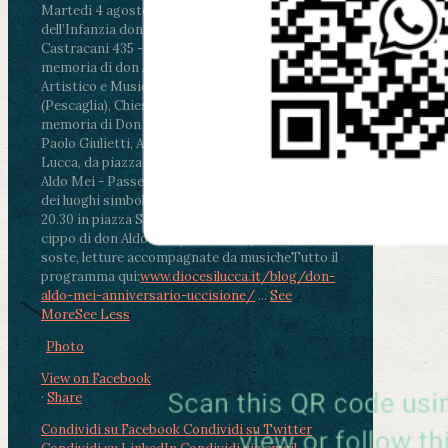
Martedì 4 agosto2026
ore 11:30 - Lucca, Scuola
dell’Infanzia don Aldo Mei - Viale Castruccio
Castracani 435 - Inaugurazione murales in
memoria di don Aldo Mei curato dal Liceo
Artistico e Musicale “Passaglia”
.
ore 18 - Fiano
(Pescaglia), Chiesa parrocchiale - Messa in
memoria di Don Aldo Mei celebrata da mons.
Paolo Giulietti, Arcivescovo di Lucca
.
ore 20.30 -
Lucca, da piazza San Michele al Cippo di don
Aldo Mei - Passeggiata della Memoria in alcuni
dei luoghi simbolo della città. Ritrovo alle ore
20.30 in piazza San Michele con conclusione al
cippo di don Aldo Mei (Porta Elisa). Durante le
soste, letture accompagnate da musiche
Tutto il
programma qui:
www.diocesilucca.it/blog/don-
aldo-mei-anniversario-uccisione/
...
See
More
See Less
Photo
View on Facebook
·
Share
Condividi su Facebook
Condividi su Twitter