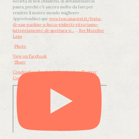
società di non chiudersi, di abbandonare la
paura, perché c'è ancora molto da fare per
rendere il nostro mondo migliore»
Approfondisci qui:
www.toscanaoggi.it/festa-
di-san-paolino-a-lucca-giulietti-ritroviamo-
latteggiamento-di-apertura-p...
...
See More
See
Less
Photo
View on Facebook
·
Share
Condividi su Facebook
Condividi su Twitter
Condividi su LinkedIn
Condividi via email