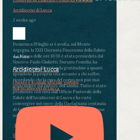
Condividi su LinkedIn
Condividi via email
Arcidiocesi di Lucca
2 weeks ago
Domenica 19 luglio si è svolta, sul Monte
Argegna, la XXII Giornata Diocesana della Salute.
.
La Messa delle ore 10:30 è stata presieduta dal
YouTube
Vescovo Paolo Giulietti. Durante l'omelia, ha
rivolto parole di profonda gratitudine a quanti
Arcidiocesi Lucca
spendono la propria vita accanto a chi soffre,
ricordando che la cura del corpo non può mai
Questo è il canale ufficiale youtube
prescindere dal ristoro dell'anima.
.
Tutto è stato
dell'Arcidiocesi di Lucca
promosso con cura dall'Ufficio Pastorale della
Salute dell'Arcidiocesi di Lucca e ha visto
convergere nel cuore della Garfagnana centinaia
di fedeli, operatori sanitari, volontari e persone
segnate dalla malattia.
...
See More
See Less
Photo
View on Facebook